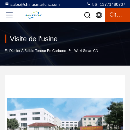
sales@chinasmartcnc.com
86--13771480707
Citation
Visite de l'usine
>
Fil D'acier À Faible Teneur En Carbone
Wuxi Smart CNC Equipment Group Co.,LTD Visite De L'usine