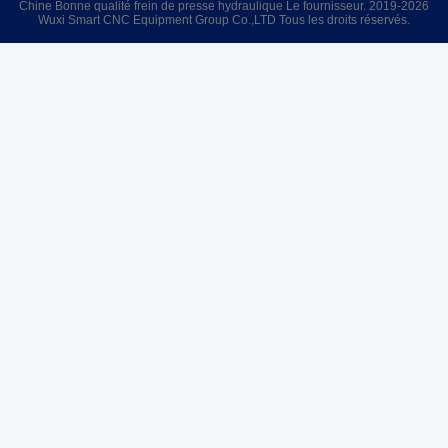
Chine Bonne qualité frein de presse hydraulique Le fournisseur. 2019-2026
Wuxi Smart CNC Equipment Group Co.,LTD Tous les droits réservés.