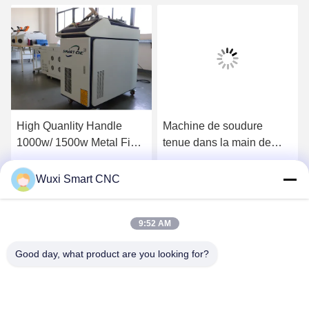
High Quanlity Handle
Machine de soudure
1000w/ 1500w Metal Fiber
tenue dans la main de
Laser Welding machine
Raycus de la Manche
intelligente de commande
Obtenez le meilleur prix
Obtenez le meilleur prix
Wuxi Smart CNC
numérique par ordinateur
de tôle d'acier
9:52 AM
Good day, what product are you looking for?
WUXI SMART CNC EQUIPMENT GROUP