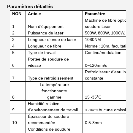
Paramètres détaillés :
NON.
Article
Paramètre
Machine de fibre optique
1
Nom d'équipement
soudure laser
2
Puissance de laser
500W,
800W
,
1000W
,
15
3
Longueur d'onde de laser
1080NM
4
Longueur de fibre
Norme
:
10m
, facultatifs :
5
Type de travail
Continu
/
modulation
Portée de soudure de
6
vitesse
0~120mm/s
Refroidisseur d'eau indust
7
Type de refroidissement
constante
La température
fonctionnante
8
gamme
15~35℃
Humidité relative
9
d'environnement de travail
Aucune omission
< 70="">
Épaisseur de soudure
10
recommandée
0.5-3mm
Conditions
de soudure