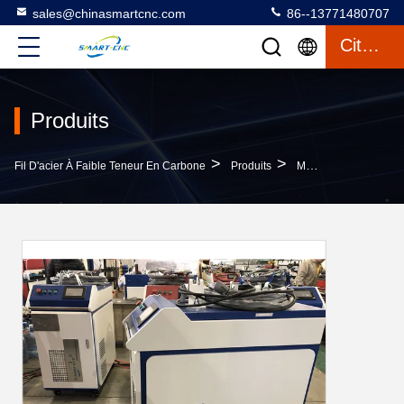
sales@chinasmartcnc.com
86--13771480707
Citation
Produits
>
>
Fil D'acier À Faible Teneur En Carbone
Produits
Machine De Soudure Laser De Fibre