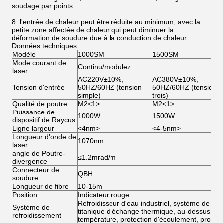
soudage par points.
8. l'entrée de chaleur peut être réduite au minimum, avec la
petite zone affectée de chaleur qui peut diminuer la
déformation de soudure due à la conduction de chaleur
Données techniques
Modèle
1000SM
1500SM
Mode courant de
Continu/modulez
laser
AC220V±10%,
AC380V±10%,
Tension d'entrée
50HZ/60HZ (tension
50HZ/60HZ (tension
simple)
trois)
Qualité de poutre
M2
<1>
M2
<1>
Puissance de
1000W
1500W
dispositif de Raycus
Ligne largeur
<4nm>
<4-5nm>
Longueur d'onde de
1070nm
laser
angle de Poutre-
≤1.2mrad/m
divergence
Connecteur de
QBH
soudure
Longueur de fibre
10-15m
Position
Indicateur rouge
Refroidisseur d'eau industriel, système de circ
Système de
titanique d'échange thermique, au-dessus d'a
refroidissement
température, protection d'écoulement, protect