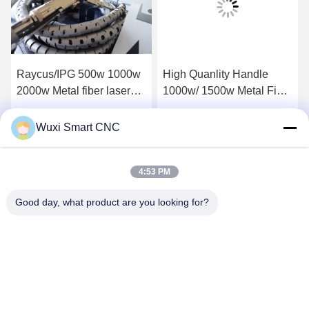
Raycus/IPG 500w 1000w
High Quanlity Handle
2000w Metal fiber laser
1000w/ 1500w Metal Fiber
welding machine
Laser Welding machine
Obtenez le meilleur prix
Obtenez le meilleur prix
Wuxi Smart CNC
4:53 PM
Good day, what product are you looking for?
WUXI SMART CNC EQUIPMENT GROUP
CO.,LTD
sales@chinasmartcnc.com