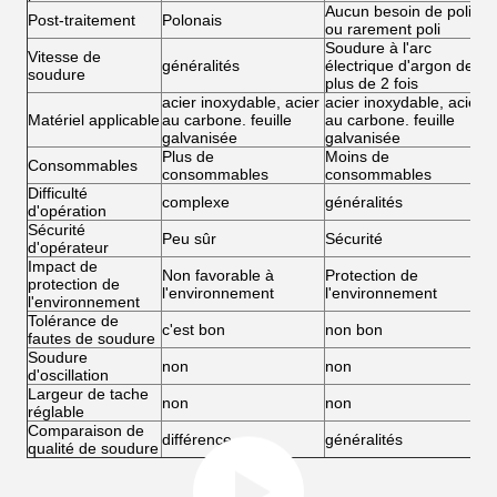
Aucun besoin de polir,
A
Post-traitement
Polonais
ou rarement poli
o
Soudure à l'arc
S
Vitesse de
généralités
électrique d'argon de
é
soudure
plus de 2 fois
pl
acier inoxydable, acier
acier inoxydable, acier
a
Matériel applicable
au carbone. feuille
au carbone. feuille
a
galvanisée
galvanisée
f
Plus de
Moins de
M
Consommables
consommables
consommables
c
Difficulté
complexe
généralités
s
d'opération
Sécurité
Peu sûr
Sécurité
S
d'opérateur
Impact de
Non favorable à
Protection de
P
protection de
l'environnement
l'environnement
l
l'environnement
Tolérance de
c'est bon
non bon
c
fautes de soudure
Soudure
non
non
o
d'oscillation
Largeur de tache
non
non
o
réglable
Comparaison de
différence
généralités
T
qualité de soudure