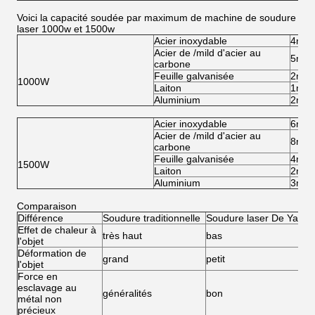
Voici la capacité soudée par maximum de machine de soudure
laser 1000w et 1500w
Acier inoxydable
4mm
Acier de /mild d'acier au
5mm
carbone
Feuille galvanisée
2mm
1000W
Laiton
1mm
Aluminium
2mm
Acier inoxydable
6mm
Acier de /mild d'acier au
8mm
carbone
Feuille galvanisée
4mm
1500W
Laiton
2mm
Aluminium
3mm
Comparaison
Différence
Soudure traditionnelle
Soudure laser De Yag
S
Effet de chaleur à
très haut
bas
b
l'objet
Déformation de
grand
petit
pe
l'objet
Force en
esclavage au
généralités
bon
t
métal non
précieux