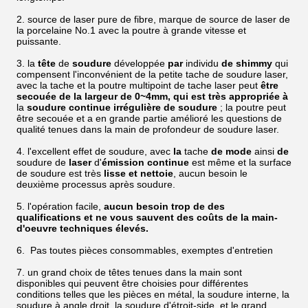
2. source de laser pure de fibre, marque de source de laser de
la porcelaine No.1 avec la poutre à grande vitesse et
puissante.
3. la
tête
de
soudure
développée
par
individu
de shimmy
qui
compensent l'inconvénient de
la
petite tache de soudure laser,
avec la tache et la poutre multipoint de tache laser peut
être
secouée de la largeur de 0~4mm, qui est très appropriée à
la
soudure continue irrégulière de soudure
; la poutre peut
être secouée et a en grande partie amélioré les questions de
qualité tenues dans la main de profondeur de soudure laser.
4. l'excellent effet de soudure, avec
la
tache
de mode
ainsi
de
soudure de
laser
d'
émission continue
est même et la surface
de soudure est très
lisse et nettoie
, aucun besoin le
deuxième processus après soudure.
5. l'opération facile,
aucun besoin trop de des
qualifications et ne vous sauvent des coûts de la main-
d'oeuvre techniques élevés.
6. Pas toutes pièces consommables, exemptes d'entretien
7. un grand choix de têtes tenues dans la main sont
disponibles qui peuvent être choisies pour différentes
conditions telles que les pièces en métal, la soudure interne, la
soudure à angle droit, la soudure d'étroit-side, et le grand