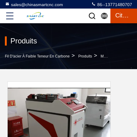
sales@chinasmartcnc.com
86--13771480707
Citation
Produits
>
>
Fil D'acier À Faible Teneur En Carbone
Produits
Machine De Soudure Laser De Fibre