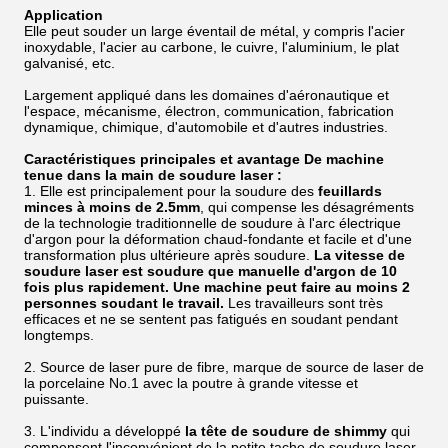
Application
Elle peut souder un large éventail de métal, y compris l'acier
inoxydable, l'acier au carbone, le cuivre, l'aluminium, le plat
galvanisé, etc.
Largement appliqué dans les domaines d'aéronautique et
l'espace, mécanisme, électron, communication, fabrication
dynamique, chimique, d'automobile et d'autres industries.
Caractéristiques principales et avantage De machine
tenue dans la main de soudure laser :
1.
Elle est principalement pour la soudure des
feuillards
minces à moins de 2.5mm
, qui compense les désagréments
de
la
technologie traditionnelle de soudure à l'arc électrique
d'argon pour la déformation chaud-fondante et facile et d'une
transformation plus ultérieure après soudure.
La vitesse de
soudure laser est soudure que manuelle d'argon de 10
fois plus rapidement. Une machine peut faire au moins 2
personnes soudant le travail.
Les travailleurs sont très
efficaces et ne se sentent pas fatigués en soudant pendant
longtemps.
2.
Source de laser pure de fibre, marque de source de laser de
la porcelaine No.1 avec la poutre à grande vitesse et
puissante.
3.
L'individu a développé
la tête de soudure de shimmy
qui
compensent l'inconvénient de
la
petite tache de soudure laser,