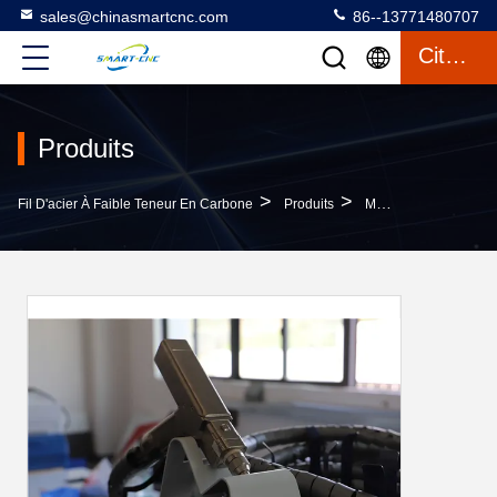
sales@chinasmartcnc.com
86--13771480707
Citation
Produits
>
>
Fil D'acier À Faible Teneur En Carbone
Produits
Machine De Soudure Laser De Fibre