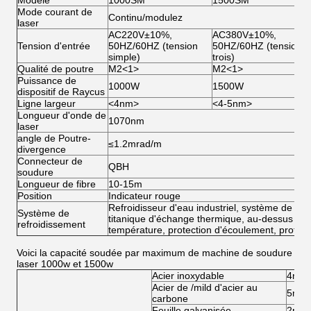
Modèle
1000SM
1500SM
Mode courant de
Continu/modulez
laser
AC220V±10%,
AC380V±10%,
Tension d'entrée
50HZ/60HZ (tension
50HZ/60HZ (tension
simple)
trois)
Qualité de poutre
M2
<1>
M2
<1>
Puissance de
1000W
1500W
dispositif de Raycus
Ligne largeur
<4nm>
<4-5nm>
Longueur d'onde de
1070nm
laser
angle de Poutre-
≤1.2mrad/m
divergence
Connecteur de
QBH
soudure
Longueur de fibre
10-15m
Position
Indicateur rouge
Refroidisseur d'eau industriel, système de circ
Système de
titanique d'échange thermique, au-dessus d'a
refroidissement
température, protection d'écoulement, protect
Voici la capacité soudée par maximum de machine de soudure
laser 1000w et 1500w
Acier inoxydable
4mm
Acier de /mild d'acier au
5mm
carbone
Feuille galvanisée
2mm