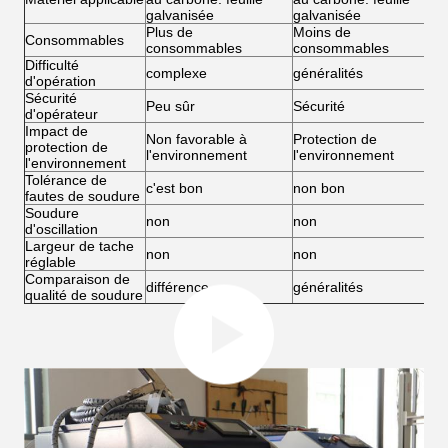
galvanisée
galvanisée
f
Plus de
Moins de
M
Consommables
consommables
consommables
c
Difficulté
complexe
généralités
s
d'opération
Sécurité
Peu sûr
Sécurité
S
d'opérateur
Impact de
Non favorable à
Protection de
P
protection de
l'environnement
l'environnement
l
l'environnement
Tolérance de
c'est bon
non bon
c
fautes de soudure
Soudure
non
non
o
d'oscillation
Largeur de tache
non
non
o
réglable
Comparaison de
différence
généralités
T
qualité de soudure