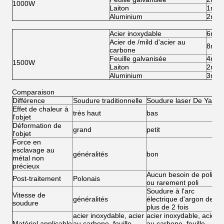
1000W
Laiton
1mm
Aluminium
2mm
Acier inoxydable
6mm
Acier de /mild d'acier au
8mm
carbone
Feuille galvanisée
4mm
1500W
Laiton
2mm
Aluminium
3mm
Comparaison
Différence
Soudure traditionnelle
Soudure laser De Yag
S
Effet de chaleur à
très haut
bas
b
l'objet
Déformation de
grand
petit
pe
l'objet
Force en
esclavage au
généralités
bon
t
métal non
précieux
Aucun besoin de polir,
A
Post-traitement
Polonais
ou rarement poli
o
Soudure à l'arc
S
Vitesse de
généralités
électrique d'argon de
é
soudure
plus de 2 fois
pl
acier inoxydable, acier
acier inoxydable, acier
a
Matériel applicable
au carbone. feuille
au carbone. feuille
a