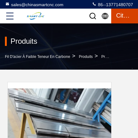
sales@chinasmartcnc.com
86--13771480707
Citation
Produits
>
>
Fil D'acier À Faible Teneur En Carbone
Produits
Pressez Les Outils De Recourbement De Frein