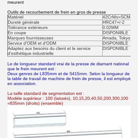
meurent
Outils de recourbement de frein en gros de presse
Matériel
42CrMo=SCM440
Dureté générale
HRC47+/-2
Tolérance extérieure
0.02MM
En coupe
DISPONIBLE
Marques fournisseuses
Amada, Tokyo, Tr
Service d'OEM et d'ODM
DISPONIBLE
Adaptez aux besoins du client et le service
DISPONIBLE
d'esthétique industrielle
Le de longueur standard vrai de la presse de diamant national
que le frein meurent est :
Deux genres de L835mm et de S415mm. Selon la longueur de
la table de travail de machine de frein de presse, il est employé
en association.
La taille standard de segmentation est :
Modèle supérieur : 100 (laissés), 10,15,20,40,50,200,300,100
=835mm (droits) (ensemble)