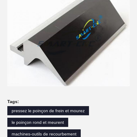
Tags:
pressez le poinçon de frein et mourez
le poinçon rond et meurent
machines-outils de recourbement