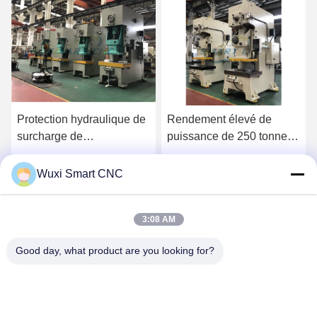
Protection hydraulique de
Rendement élevé de
surcharge de
puissance de 250 tonnes
poinçonneuse de
de machine automatique
presse de puissance de
de presse avec le double
Obtenez le meilleur prix
Obtenez le meilleur prix
Wuxi Smart CNC
contrôleur de PLC
vilebrequin
3:08 AM
Good day, what product are you looking for?
WUXI SMART CNC EQUIPMENT GROUP
CO.,LTD