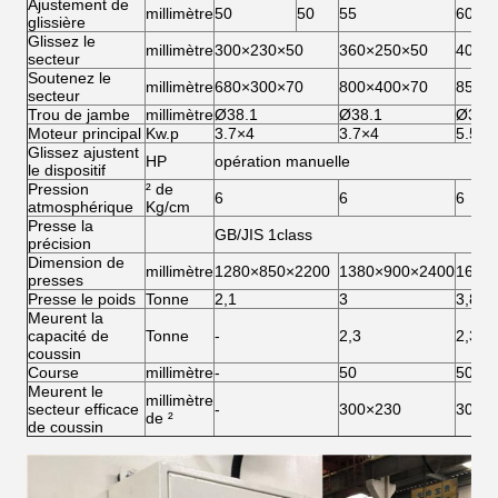
Ajustement de
millimètre
50
50
55
60
glissière
Glissez le
millimètre
300×230×50
360×250×50
400×
secteur
Soutenez le
millimètre
680×300×70
800×400×70
850×
secteur
Trou de jambe
millimètre
Ø38.1
Ø38.1
Ø38.
Moteur principal
Kw.p
3.7×4
3.7×4
5.5×4
Glissez ajustent
HP
opération manuelle
le dispositif
Pression
² de
6
6
6
atmosphérique
Kg/cm
Presse la
GB/JIS 1class
précision
Dimension de
millimètre
1280×850×2200
1380×900×2400
1600
presses
Presse le poids
Tonne
2,1
3
3,8
Meurent la
capacité de
Tonne
-
2,3
2,3
coussin
Course
millimètre
-
50
50
Meurent le
millimètre
secteur efficace
-
300×230
300×
de ²
de coussin