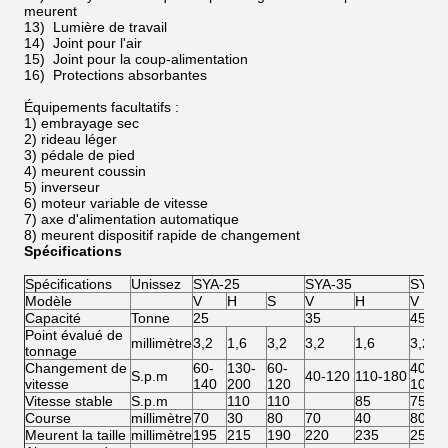
meurent
13) Lumière de travail
14) Joint pour l'air
15) Joint pour la coup-alimentation
16) Protections absorbantes
Équipements facultatifs :
1) embrayage sec
2) rideau léger
3) pédale de pied
4) meurent coussin
5) inverseur
6) moteur variable de vitesse
7) axe d'alimentation automatique
8) meurent dispositif rapide de changement
Spécifications
Spécifications
Unissez
SYA-25
SYA-35
SYA-
Modèle
V
H
S
V
H
V
Capacité
Tonne
25
35
45
Point évalué de
millimètre
3,2
1,6
3,2
3,2
1,6
3,2
tonnage
Changement de
60-
130-
60-
40-
S.p.m
40-120
110-180
vitesse
140
200
120
100
Vitesse stable
S.p.m
110
110
85
75
Course
millimètre
70
30
80
70
40
80
Meurent la taille
millimètre
195
215
190
220
235
250