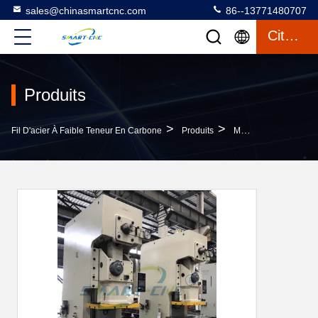
sales@chinasmartcnc.com
86--13771480707
Citation
Produits
>
>
Fil D'acier À Faible Teneur En Carbone
Produits
Machine Automatique De Presse De Puissance