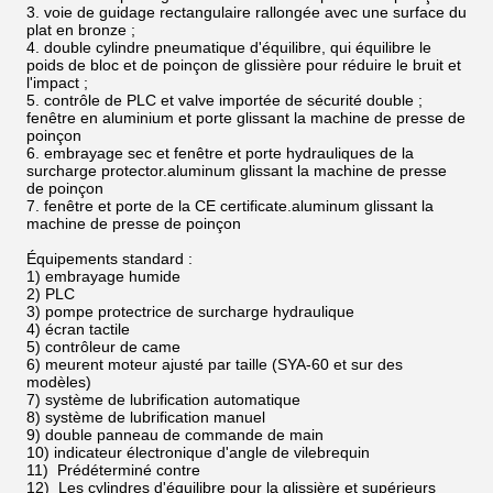
3. voie de guidage rectangulaire rallongée avec une surface du
plat en bronze ;
4. double cylindre pneumatique d'équilibre, qui équilibre le
poids de bloc et de poinçon de glissière pour réduire le bruit et
l'impact ;
5. contrôle de PLC et valve importée de sécurité double ;
fenêtre en aluminium et porte glissant la machine de presse de
poinçon
6. embrayage sec et fenêtre et porte hydrauliques de la
surcharge protector.aluminum glissant la machine de presse
de poinçon
7. fenêtre et porte de la CE certificate.aluminum glissant la
machine de presse de poinçon
Équipements standard :
1) embrayage humide
2) PLC
3) pompe protectrice de surcharge hydraulique
4) écran tactile
5) contrôleur de came
6) meurent moteur ajusté par taille (SYA-60 et sur des
modèles)
7) système de lubrification automatique
8) système de lubrification manuel
9) double panneau de commande de main
10) indicateur électronique d'angle de vilebrequin
11) Prédéterminé contre
12) Les cylindres d'équilibre pour la glissière et supérieurs