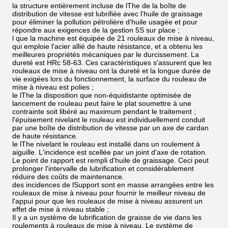
la structure entièrement incluse de lThe de la boîte de
distribution de vitesse est lubrifiée avec l'huile de graissage
pour éliminer la pollution pétrolière d'huile usagée et pour
répondre aux exigences de la gestion 5S sur place ;
l que la machine est équipée de 21 rouleaux de mise à niveau,
qui emploie l'acier allié de haute résistance, et a obtenu les
meilleures propriétés mécaniques par le durcissement. La
dureté est HRc 58-63. Ces caractéristiques s'assurent que les
rouleaux de mise à niveau ont la dureté et la longue durée de
vie exigées lors du fonctionnement, la surface du rouleau de
mise à niveau est polies ;
le lThe la disposition que non-équidistante optimisée de
lancement de rouleau peut faire le plat soumettre à une
contrainte soit libéré au maximum pendant le traitement ;
l'épuisement nivelant le rouleau est individuellement conduit
par une boîte de distribution de vitesse par un axe de cardan
de haute résistance.
le lThe nivelant le rouleau est installé dans un roulement à
aiguille. L'incidence est scellée par un joint d'axe de rotation.
Le point de rapport est rempli d'huile de graissage. Ceci peut
prolonger l'intervalle de lubrification et considérablement
réduire des coûts de maintenance.
des incidences de lSupport sont en masse arrangées entre les
rouleaux de mise à niveau pour fournir le meilleur niveau de
l'appui pour que les rouleaux de mise à niveau assurent un
effet de mise à niveau stable ;
Il y a un système de lubrification de graisse de vie dans les
roulements à rouleaux de mise à niveau. Le système de