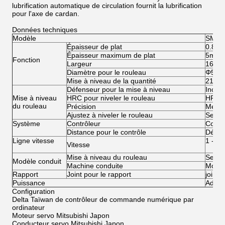
lubrification automatique de circulation fournit la lubrification
pour l'axe de cardan.
Données techniques
Modèle
SM-3
Épaisseur de plat
0.8-
Épaisseur maximum de plat
5mm
Fonction
Largeur
1600
Diamètre pour le rouleau
Φ50
Mise à niveau de la quantité
21
Défenseur pour la mise à niveau
Incid
Mise à niveau
HRC pour niveler le rouleau
HRC 
du rouleau
Précision
Meula
Ajustez à niveler le rouleau
Servo
Système
Contrôleur
Comma
Distance pour le contrôle
Décal
Ligne vitesse
1 -6 
Vitesse
Mise à niveau du rouleau
Servo
Modèle conduit
Machine conduite
Moteu
Rapport
Joint pour le rapport
joint 
Puissance
Adapté
Configuration
Delta Taïwan de contrôleur de commande numérique par
ordinateur
Moteur servo Mitsubishi Japon
Conducteur servo Mitsubishi Japon