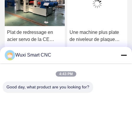
Plat de redressage en
Une machine plus plate
acier servo de la CE
de niveleur de plaque
nivelant la machine
métallique de bâtiment
Obtenez le meilleur prix
Obtenez le meilleur prix
Wuxi Smart CNC
4:43 PM
Good day, what product are you looking for?
WUXI SMART CNC EQUIPMENT GROUP
CO.,LTD
sales@chinasmartcnc.com