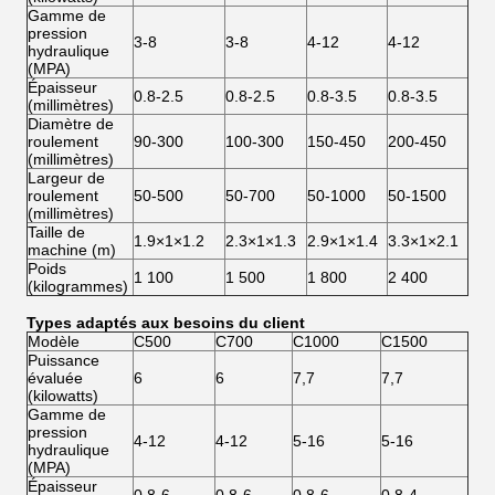
Gamme de
pression
3-8
3-8
4-12
4-12
hydraulique
(MPA)
Épaisseur
0.8-2.5
0.8-2.5
0.8-3.5
0.8-3.5
(millimètres)
Diamètre de
roulement
90-300
100-300
150-450
200-450
(millimètres)
Largeur de
roulement
50-500
50-700
50-1000
50-1500
(millimètres)
Taille de
1.9×1×1.2
2.3×1×1.3
2.9×1×1.4
3.3×1×2.1
machine (m)
Poids
1 100
1 500
1 800
2 400
(kilogrammes)
Types adaptés aux besoins du client
Modèle
C500
C700
C1000
C1500
Puissance
évaluée
6
6
7,7
7,7
(kilowatts)
Gamme de
pression
4-12
4-12
5-16
5-16
hydraulique
(MPA)
Épaisseur