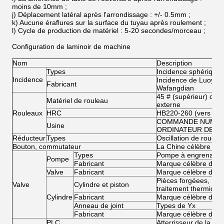
moins de 10mm ;
j) Déplacement latéral après l'arrondissage : +/- 0.5mm ;
k) Aucune éraflures sur la surface du tuyau après roulement ;
l) Cycle de production de matériel : 5-20 secondes/morceau ;
Configuration de laminoir de machine
Nom
Description
Types
Incidence sphérique/
Incidence
Incidence de Luoyan
Fabricant
Wafangdian
45 # (supérieur) de r
Matériel de rouleau
externe
Rouleaux
HRC
HB220-260 (vers le h
COMMANDE NUMÉR
Usine
ORDINATEUR DE S
Réducteur
Types
Oscillation de roue d'
Bouton, commutateur
La Chine célèbre
Types
Pompe à engrenage
Pompe
Fabricant
Marque célèbre de l
Valve
Fabricant
Marque célèbre de l
Pièces forgéees, HR
Valve
Cylindre et piston
traitement thermique
Cylindre
Fabricant
Marque célèbre de l
Anneau de joint
Types de Yx
Fabricant
Marque célèbre de l
PLC
Atterrisseur de la Co