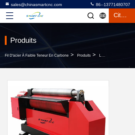
sales@chinasmartcnc.com
86--13771480707
Citation
Produits
>
>
Fil D'acier À Faible Teneur En Carbone
Produits
Laminoir De Recourbement De Plat