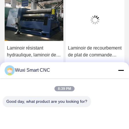
Laminoir résistant
Laminoir de recourbement
hydraulique, laminoir de
de plat de commande
plaque de métal de
numérique par ordinateur,
commande numérique par
laminoir de plat de 4
Obtenez le meilleur prix
Obtenez le meilleur prix
Wuxi Smart CNC
ordinateur
rouleaux
8:39 PM
Good day, what product are you looking for?
WUXI SMART CNC EQUIPMENT GROUP
CO.,LTD