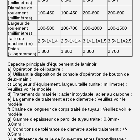
0.8-6
0.8-6
0.8-6
0.8-4
(millimètres)
Diamètre de
roulement
100-450
100-450
200-600
200-600
(millimètres)
Largeur de
roulement
100-500
100-700
100-1000
100-1500
(millimètres)
Taille de
2.5×1×1.4
2.5×1×1.4
3.1×1.1×1.5
3.5×1.1×2.5
machine (m)
Poids
1 800
1 800
2 300
2 700
(kilogrammes)
Capacité principale d'équipement de laminoir
a) Opération de célibataire ;
b) Utilisant la disposition de console d'opération de bouton de
deux-main ;
c) Longueur d'équipement, largeur, taille (unité : millimètre) :
Veuillez voir le modèle
d) Traitement du matériel : acier inoxydable, acier au carbone ;
e) La gamme de traitement est de diamètre : Veuillez voir le
modèle
f) Chaîne de longueur de corps traité de tuyau : Veuillez voir le
modèle ;
g) Gamme d'épaisseur de paroi de tuyau traité : 0.8mm-
3.0mm ;
h) Conditions de tolérance de diamètre après traitement : +/-
0.5mm ;
i) La différence de taille de l'ouverture après l'arrondissage :