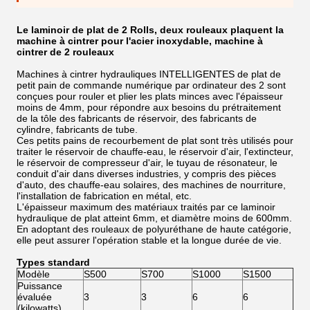
Le laminoir de plat de 2 Rolls, deux rouleaux plaquent la
machine à cintrer pour l'acier inoxydable, machine à
cintrer de 2 rouleaux
Machines à cintrer hydrauliques INTELLIGENTES de plat de
petit pain de commande numérique par ordinateur des 2 sont
conçues pour rouler et plier les plats minces avec l'épaisseur
moins de 4mm, pour répondre aux besoins du prétraitement
de la tôle des fabricants de réservoir, des fabricants de
cylindre, fabricants de tube.
Ces petits pains de recourbement de plat sont très utilisés pour
traiter le réservoir de chauffe-eau, le réservoir d'air, l'extincteur,
le réservoir de compresseur d'air, le tuyau de résonateur, le
conduit d'air dans diverses industries, y compris des pièces
d'auto, des chauffe-eau solaires, des machines de nourriture,
l'installation de fabrication en métal, etc.
L'épaisseur maximum des matériaux traités par ce laminoir
hydraulique de plat atteint 6mm, et diamètre moins de 600mm.
En adoptant des rouleaux de polyuréthane de haute catégorie,
elle peut assurer l'opération stable et la longue durée de vie.
Types standard
Modèle
S500
S700
S1000
S1500
Puissance
évaluée
3
3
6
6
(kilowatts)