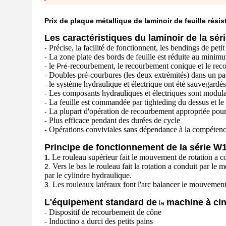
Prix de plaque métallique de laminoir de feuille rési
Les caractéristiques du laminoir de la sér
Précise, la facilité de fonctionnent, les bendings de petit
-
La zone plate des bords de feuille est réduite au minim
-
le
recourbement,
le recourbement conique et le reco
-
Pré-
Doubles pré-courbures (les deux extrémités) dans un p
-
le système hydraulique et électrique ont été sauvegardés
-
Les composants hydrauliques et électriques sont modul
-
La feuille est commandée par tighteding du dessus et le
-
La plupart d'opération de recourbement appropriée pou
-
Plus efficace pendant des durées de cycle
-
Opérations conviviales sans dépendance à la compétenc
-
Principe de fonctionnement de la série W1
Le rouleau supérieur fait le mouvement de rotation a 
1.
Vers le bas le rouleau fait la rotation a conduit par 
2.
par le cylindre hydraulique.
Les rouleaux latéraux font l'arc balancer le mouvement 
3.
L'équipement standard de
machine à cint
la
Dispositif de recourbement de cône
-
Inductino a durci des petits pains
-