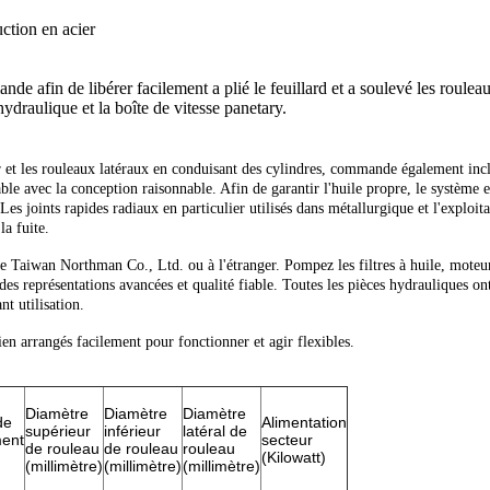
ction en acier
afin de libérer facilement a plié le feuillard et a soulevé les roulea
ydraulique et la boîte de vitesse panetary.
ur et les rouleaux latéraux en conduisant des cylindres, commande également incl
ble avec la conception raisonnable. Afin de garantir l'huile propre, le système 
Les joints rapides radiaux en particulier utilisés dans métallurgique et l'exploit
la fuite.
de Taiwan Northman Co., Ltd. ou à l'étranger. Pompez les filtres à huile, moteurs
des représentations avancées et qualité fiable. Toutes les pièces hydrauliques on
nt utilisation.
en arrangés facilement pour fonctionner et agir flexibles.
Diamètre
Diamètre
Diamètre
de
Alimentation
supérieur
inférieur
latéral de
ent
secteur
de rouleau
de rouleau
rouleau
(Kilowatt)
(millimètre)
(millimètre)
(millimètre)