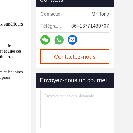
Contacts:
Mr. Tony
ux supérieurs
Télégramme:
86--13771480707
iner le
est équipé des
Contactez-nous
ation sont
maintenant
 et les joints
t passé
Envoyez-nous un courriel.