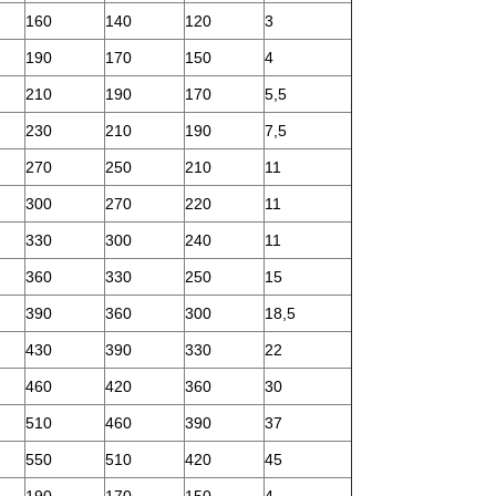
160
140
120
3
190
170
150
4
210
190
170
5,5
230
210
190
7,5
270
250
210
11
300
270
220
11
330
300
240
11
360
330
250
15
390
360
300
18,5
430
390
330
22
460
420
360
30
510
460
390
37
550
510
420
45