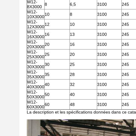
W12-
8
6,5
3100
245
8X3000
W12-
10
8
3100
245
10X3000
W12-
12
10
3100
245
12X3000
W12-
16
13
3100
245
16X3000
W12-
20
16
3100
245
20X3000
W12-
25
20
3100
245
25X3000
W12-
30
25
3100
245
30X3000
W12-
35
28
3100
245
35X3000
W12-
40
32
3100
245
40X3000
W12-
50
40
3100
245
50X3000
W12-
60
48
3100
245
60X3000
La description et les spécifications données dans ce cata