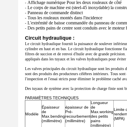
Affichage numérique Pour les deux rouleaux de côté
-
Le corps de machine est (steel-45 inoxydable) la constru
-
Panneau de commande distinct
-
Tous les rouleaux montés dans l'incidence
-
L'extrémité de baisse commandée du panneau de commande 
-
Des petits pains de centre sont conduits avec le moteur h
-
Circuit hydraulique :
Le circuit hydraulique fournit la puissance de soulever inférie
cylindre en haut et en bas. Le circuit hydraulique fonctionne fia
filtres de succion et de renvoi d'huile avec de grande précision. 
appliqués dans les tuyaux et les valves hydrauliques pour éviter 
Les valves principales du circuit hydraulique sont les produits 
sont des produits des producteurs célèbres intérieurs. Tous sont 
l'inspection et l'essai stricts pour éliminer le problème caché ava
Des tuyaux de système avec la protection de charge finie sont bi
PARAMÈTRES TECHNIQUES
Longueur
Épaisseur
épaisseur de
de
Limite 
de
Pré-
Max.working
Modèle
rendem
Max.bending
recourbement
des petits
(MPA)
(millimètre)
(millimètre)
pains
(millimètre)