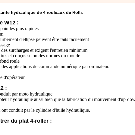
stante hydraulique de 4 rouleaux de Rolls
ie W12 :
 pain les plus rapides
um
urbement d'ellipse peuvent être faits facilement
assage
 des surcharges et exigent l'entretien minimum.
aires et conçus selon des normes du monde.
 fond roule
r des applications de commande numérique par ordinateur.
e d'opérateur.
2 :
conduit par moto hydraulique
le moteur hydraulique aussi bien que la fabrication du mouvement d'up-do
ont conduit par le cylindre d'huile hydraulique.
rer du plat 4-roller :