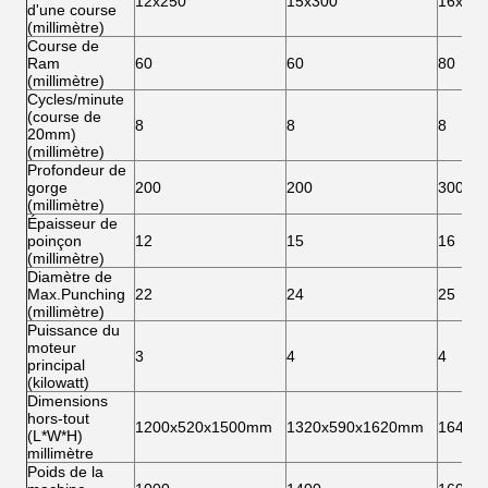
12x250
15x300
16x250
d'une course
(millimètre)
Course de
Ram
60
60
80
(millimètre)
Cycles/minute
(course de
8
8
8
20mm)
(millimètre)
Profondeur de
gorge
200
200
300
(millimètre)
Épaisseur de
poinçon
12
15
16
(millimètre)
Diamètre de
Max.Punching
22
24
25
(millimètre)
Puissance du
moteur
3
4
4
principal
(kilowatt)
Dimensions
hors-tout
1200x520x1500mm
1320x590x1620mm
1640x
(L*W*H)
millimètre
Poids de la