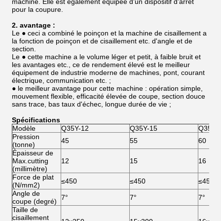
machine. Elle est également équipée d'un dispositif d'arrêt
pour la coupure.
2. avantage :
Le ● ceci a combiné le poinçon et la machine de cisaillement a
la fonction de poinçon et de cisaillement etc. d'angle et de
section.
Le ● cette machine a le volume léger et petit, à faible bruit et
les avantages etc., ce de rendement élevé est le meilleur
équipement de industrie moderne de machines, pont, courant
électrique, communication etc. ;
● le meilleur avantage pour cette machine : opération simple,
mouvement flexible, efficacité élevée de coupe, section douce
sans trace, bas taux d'échec, longue durée de vie ;
Spécifications
Modèle
Q35Y-12
Q35Y-15
Q35Y-
Pression
45
55
60
(tonne)
Épaisseur de
Max.cutting
12
15
16
(millimètre)
Force de plat
≤450
≤450
≤450
(N/mm2)
Angle de
7°
7°
7°
coupe (degré)
Taille de
cisaillement