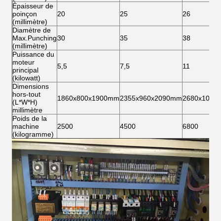
Épaisseur de
poinçon
20
25
26
(millimètre)
Diamètre de
Max.Punching
30
35
38
(millimètre)
Puissance du
moteur
5,5
7,5
11
principal
(kilowatt)
Dimensions
hors-tout
1860x800x1900mm
2355x960x2090mm
2680x1040
(L*W*H)
millimètre
Poids de la
machine
2500
4500
6800
(kilogramme)