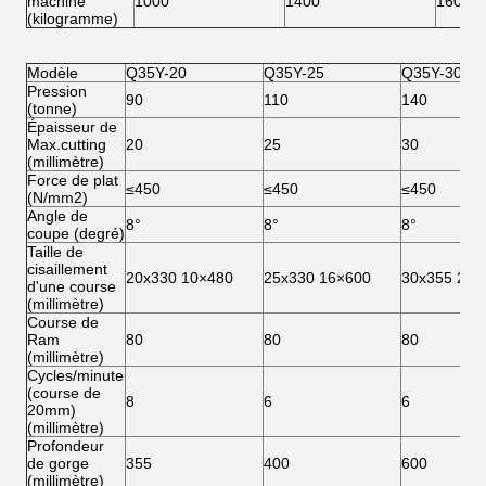
machine
1000
1400
1600
(kilogramme)
Modèle
Q35Y-20
Q35Y-25
Q35Y-30
Pression
90
110
140
(tonne)
Épaisseur de
Max.cutting
20
25
30
(millimètre)
Force de plat
≤450
≤450
≤450
(N/mm2)
Angle de
8°
8°
8°
coupe (degré)
Taille de
cisaillement
20x330 10×480
25x330 16×600
30x355 20×
d'une course
(millimètre)
Course de
Ram
80
80
80
(millimètre)
Cycles/minute
(course de
8
6
6
20mm)
(millimètre)
Profondeur
de gorge
355
400
600
(millimètre)