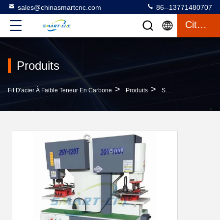
sales@chinasmartcnc.com
86--13771480707
Citation
Produits
>
>
Fil D'acier À Faible Teneur En Carbone
Produits
Serrurier Hydraulique