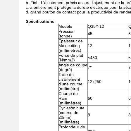
b. Finb. L'ajustement précis assure l'ajustement de la pr
c. a entièrement protégé la dureté électrique pour la sécuri
d. grand bouton de contact pour la productivité de rend
Spécifications
Modèle
Q35Y-12
Q
Pression
45
5
(tonne)
Épaisseur de
Max.cutting
12
1
(millimètres)
Force de plat
≤450
≤
(N/mm2)
Angle de coupe
7°
7
(degré)
Taille de
cisaillement
12x250
1
d'une course
(millimètre)
Course de
Ram
60
6
(millimètres)
Cycles/minute
(course de
8
8
20mm)
(millimètre)
Profondeur de