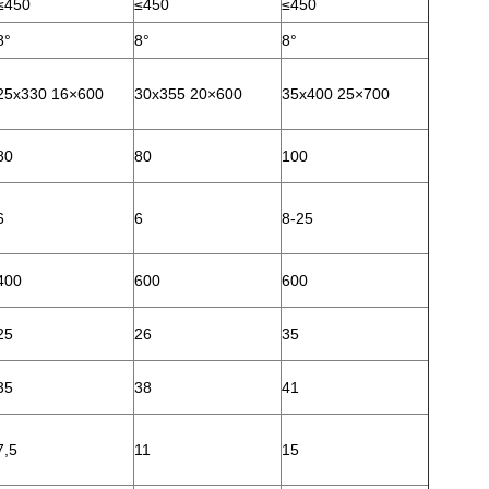
≤450
≤450
≤450
8°
8°
8°
25x330 16×600
30x355 20×600
35x400 25×700
80
80
100
6
6
8-25
400
600
600
25
26
35
35
38
41
7,5
11
15