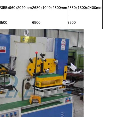
2355x960x2090mm
2680x1040x2300mm
2850x1300x2400mm
4500
6800
9500