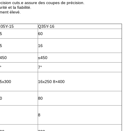
écision cuts.e assure des coupes de précision.
té et la fiabilité.
ement élevé.
35Y-15
Q35Y-16
5
60
5
16
450
≤450
°
7°
5x300
16x250 8×400
0
80
8