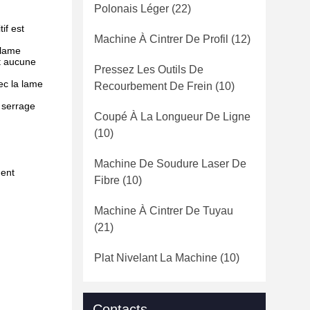
Polonais Léger
(22)
if est
Machine À Cintrer De Profil
(12)
 lame
nt aucune
Pressez Les Outils De
vec la lame
Recourbement De Frein
(10)
e serrage
Coupé À La Longueur De Ligne
(10)
Machine De Soudure Laser De
ment
Fibre
(10)
Machine À Cintrer De Tuyau
(21)
Plat Nivelant La Machine
(10)
Contacts