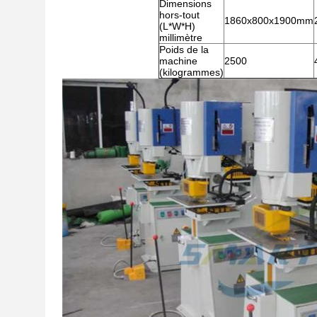
Dimensions
hors-tout
1860x800x1900mm
(L*W*H)
millimètre
Poids de la
machine
2500
(kilogrammes)