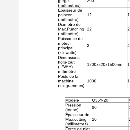
gorge
200
2
(millimètres)
Épaisseur de
poinçon
12
1
(millimètre)
Diamètre de
Max.Punching
22
2
(millimètre)
Puissance du
moteur
3
4
principal
(kilowatts)
Dimensions
hors-tout
1200x520x1500mm
1
(L*W*H)
millimètre
Poids de la
machine
1000
1
(kilogrammes)
Modèle
Q35Y-20
Pression
90
(tonne)
Épaisseur de
Max.cutting
20
(millimètres)
Force de plat