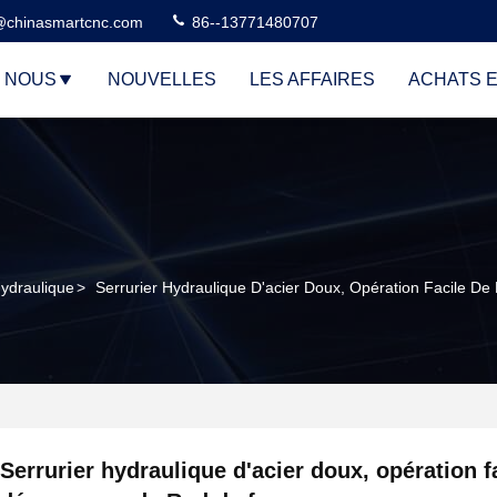
@chinasmartcnc.com
86--13771480707
E NOUS
NOUVELLES
LES AFFAIRES
ACHATS E
hydraulique
>
Serrurier Hydraulique D'acier Doux, Opération Facile 
Serrurier hydraulique d'acier doux, opération f