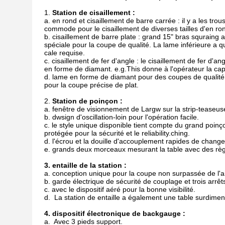
1.
Station de cisaillement :
a. en rond et cisaillement de barre carrée : il y a les tro
commode pour le cisaillement de diverses tailles d'en rond
b. cisaillement de barre plate : grand 15" bras squraing
spéciale pour la coupe de qualité. La lame inférieure a qu
cale requise.
c. cisaillement de fer d'angle : le cisaillement de fer d'
en forme de diamant. e.g.This donne à l'opérateur la cap
d. lame en forme de diamant pour des coupes de qualité q
pour la coupe précise de plat.
2.
Station de poinçon :
a. fenêtre de visionnement de Largw sur la strip-teaseus
b. dwsign d'oscillation-loin pour l'opération facile.
c. le style unique disponible tient compte du grand poin
protégée pour la sécurité et le reliability.ching.
d. l'écrou et la douille d'accouplement rapides de cha
e. grands deux morceaux mesurant la table avec des règl
3. entaille de la station :
a. conception unique pour la coupe non surpassée de l'an
b. garde électrique de sécurité de couplage et trois arrê
c. avec le dispositif aéré pour la bonne visibilité.
d. La station de entaille a également une table surdimen
4. dispositif électronique de backgauge :
a. Avec 3 pieds support.