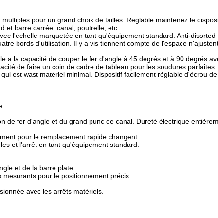
us multiples pour un grand choix de tailles. Réglable maintenez le disposit
 et barre carrée, canal, poutrelle, etc.
 avec l'échelle marquetée en tant qu'équipement standard. Anti-disorted
atre bords d'utilisation. Il y a vis tiennent compte de l'espace n'ajuste
angle a la capacité de couper le fer d'angle à 45 degrés et à 90 degrés a
acité de faire un coin de cadre de tableau pour les soudures parfaites.
ui est wast matériel minimal. Dispositif facilement réglable d'écrou d
e.
çon de fer d'angle et du grand punc de canal. Dureté électrique entière
ngement pour le remplacement rapide changent
es et l'arrêt en tant qu'équipement standard.
gle et de la barre plate.
ts mesurants pour le positionnement précis.
sionnée avec les arrêts matériels.