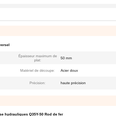
versel
Épaisseur maximum de
50 mm
plat:
Matériel de découpe:
Acier doux
Précision:
haute précision
se hydrauliques Q35Y-50 Rod de fer