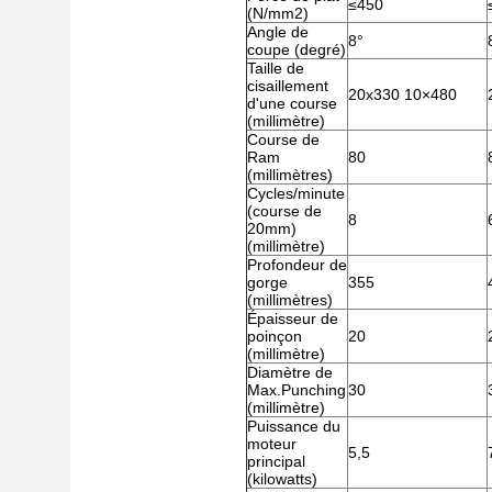
≤450
(N/mm2)
Angle de
8°
coupe (degré)
Taille de
cisaillement
20x330 10×480
d'une course
(millimètre)
Course de
Ram
80
(millimètres)
Cycles/minute
(course de
8
20mm)
(millimètre)
Profondeur de
gorge
355
(millimètres)
Épaisseur de
poinçon
20
(millimètre)
Diamètre de
Max.Punching
30
(millimètre)
Puissance du
moteur
5,5
principal
(kilowatts)