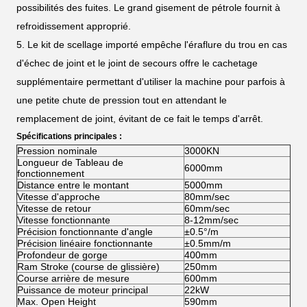
possibilités des fuites. Le grand gisement de pétrole fournit à
refroidissement approprié.
5.
Le kit de scellage importé empêche l'éraflure du trou en cas
d'échec de joint et le joint de secours offre le cachetage
supplémentaire permettant d'utiliser la machine pour parfois à
une petite chute de pression tout en attendant le
remplacement de joint, évitant de ce fait le temps d'arrêt.
Spécifications principales :
Pression nominale
3000KN
Longueur de Tableau de
6000mm
fonctionnement
Distance entre le montant
5000mm
Vitesse d'approche
80mm/sec
Vitesse de retour
60mm/sec
Vitesse fonctionnante
8-12mm/sec
Précision fonctionnante d'angle
±0.5°/m
Précision linéaire fonctionnante
±0.5mm/m
Profondeur de gorge
400mm
Ram Stroke (course de glissière)
250mm
Course arrière de mesure
600mm
Puissance de moteur principal
22kW
Max. Open Height
590mm