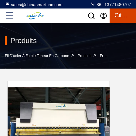
sales@chinasmartcnc.com
86--13771480707
Citation
Produits
>
>
Fil D'acier À Faible Teneur En Carbone
Produits
Frein De Presse D'OR