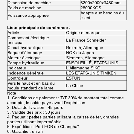
Dimension de machine
6200x2000x3450mm
Poids de machine
28000KGS
Adapté aux besoins du
Puissance appropriée
client
Liste principale de cohérence :
Article
Origine et marque
Composant électrique
La France Schneider
principal
Circuit hydraulique
Rexroth, Allemagne
Bague d'étoupage
NOK du Japon
Moteur électrique
Siemens, Allemagne
Pompe hydraulique
ENSOLEILLÉ, ETATS-UNIS
Indicateur
L'Allemagne SIKO
Incidence générale
LES ETATS-UNIS TIMKEN
Contrôleur
ESTUN
Vers le haut et en bas du
La Chine
moule standard de lame
Note :
1. Conditions de paiement : T/T 30% de montant total comme
acompte, le solde payé avant l'expédition.
2. Délai de livraison : 45 jours
3. Validité des prix : 30 jours
4. Paquet : petites parties utilisant la caisse de fer, grandes
parties utilisant imperméable.
5. Expédition : Port FOB de Changhaï
6. Garantie : un an