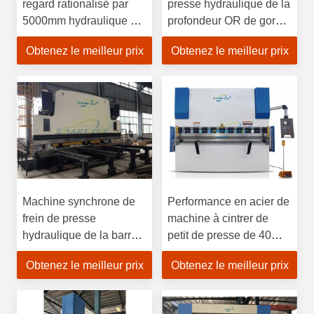
regard rationalisé par
presse hydraulique de la
5000mm hydraulique de
profondeur OR de gorge
la machine à cintrer
de 320mm
Obtenez le meilleur prix
Obtenez le meilleur prix
250T de presse
Machine synchrone de
Performance en acier de
frein de presse
machine à cintrer de
hydraulique de la barre
petit de presse de 40
OR de torsion avec le
tonnes de frein mini frein
Obtenez le meilleur prix
Obtenez le meilleur prix
contrôleur de DA41S
de presse haute