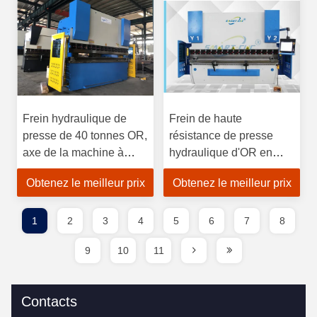
Frein hydraulique de
Frein de haute
presse de 40 tonnes OR,
résistance de presse
axe de la machine à
hydraulique d'OR en
cintrer 2 de barre d'acier
structure de soudure de
Obtenez le meilleur prix
Obtenez le meilleur prix
plat de feuille
1
2
3
4
5
6
7
8
9
10
11
Contacts