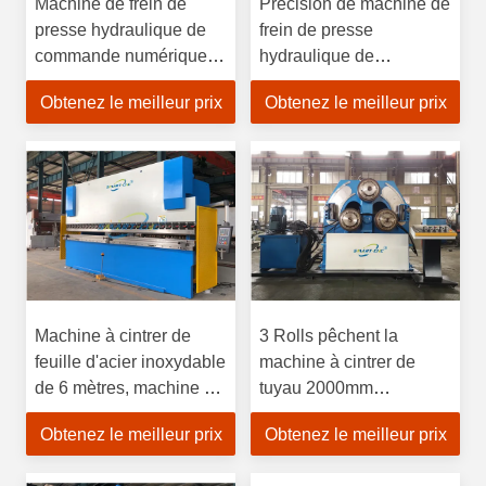
Machine de frein de
Précision de machine de
presse hydraulique de
frein de presse
commande numérique
hydraulique de
par ordinateur de 200
commande numérique
Obtenez le meilleur prix
Obtenez le meilleur prix
tonnes pour l'acier
par ordinateur de DA53T
inoxydable
haute
Machine à cintrer de
3 Rolls pêchent la
feuille d'acier inoxydable
machine à cintrer de
de 6 mètres, machine à
tuyau 2000mm
cintrer de panneau
hydraulique en acier
Obtenez le meilleur prix
Obtenez le meilleur prix
composé en aluminium