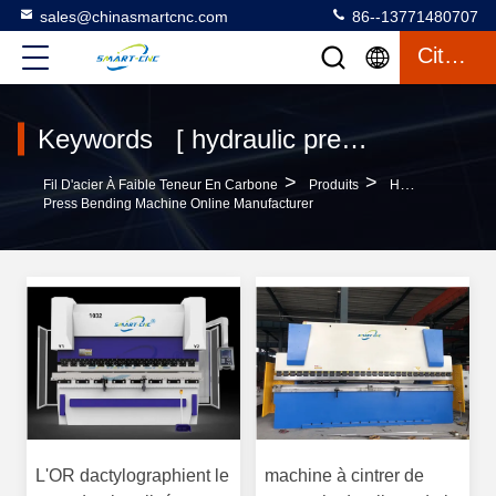
sales@chinasmartcnc.com
86--13771480707
Citation
Keywords [ hydraulic press bending machine ] Match 128 produits
>
>
Fil D'acier À Faible Teneur En Carbone
Produits
Hydraulic
Press Bending Machine Online Manufacturer
L'OR dactylographient le
machine à cintrer de