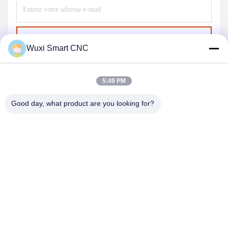
Envoyer
Wuxi Smart CNC
5:49 PM
Good day, what product are you looking for?
WUXI SMART CNC EQUIPMENT GROUP
CO.,LTD
sales@chinasmartcnc.com
86--13771480707
N° 10, rue Hengou, Qianqiao, district de Huishan, ville de
Wuxi, province du Jiangsu, Chine