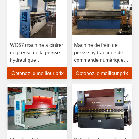
WC67 machine à cintrer
Machine de frein de
de presse de la presse
presse hydraulique de
hydraulique
commande numérique
Brake/CNC/machine à
par ordinateur de 160
Obtenez le meilleur prix
Obtenez le meilleur prix
cintrer de plat
Ton Stainless Steel