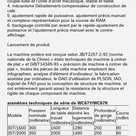
couple-tube et l'unité d'arrêt mécanique, stable et fiable.
4. mécanisme Débattement-compensateur de construction de
cale.
5. ajustement rapide de puissance, ajustement précis manuel
et compteur-représentation pour la course de RAM.
6. backgauge contrôlé par avant par le rapide-ajustement de
puissance et l'ajustement précis manuel avec le contre-
affichage.
Lancement de produit
La machine entière est conçue selon JB/T2257.2-92 (norme
nationale de la Chine) « états techniques de machine à cintrer
de plat » et GB/T14349-93 « précision de machine à cintrer de
plat », toutes les pièces de cette machine emploient des
infographies, analyse d'élément d'ordinateur, la fabrication
assistée par ordinateur, le DAO d'utilisation de PLSON, IAO,
logiciel de FAO pour la conception de structure de machine, et
ont entièrement garanti assez la résistance de la structure et
rigide de chaque composant de machine.
Paramètres techniques de série de WC67Y/WC67K
Longueur
Distance
Pression
Profondeur
de table de
entre les
Course
Modèle
nominale
de gorge
travail
logements
(millimètr
(millimètre)
(millimètre)
(millimètre)
(millimètre)
30T/1600
300
1600
1280
200
80
35T/2000
350
2000
1480
200
80