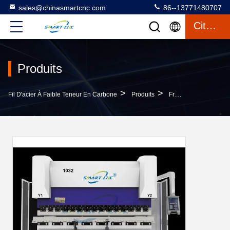
sales@chinasmartcnc.com
86--13771480707
Citation
Produits
>
>
Fil D'acier À Faible Teneur En Carbone
Produits
Frein De Presse D'OR