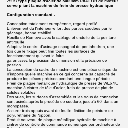
250t /
type plaque d'acier de 5000mm DA41 OR de moteur
servo pliant la machine de frein de presse hydraulique
Configuration standard :
Conception totalement européenne, regard profilé
Enlèvement du l'intérieur-effort des parties soudées par le
gâchage, bonne stabilité
Rouille de Romove avec le sablage et enduite de la peinture
antirouille
Adoptez le centre d'usinage espagnol de pentahedron, une
fois que le fixage peut finir toutes les surfaces de
fonctionnement qui vont le faire
garantissez la précision de dimension et la précision de
position.
La conception du cadre de machine est une pièce critique de
n'importe quelle machine en ce qui concerne sa capacité de
produire les pièces précises pendant une longue période.
Frein de plaque métallique hydraulique de presse de WE67K,
machine à cintrer de tôle d'acier, frein de presse de plat de
solides solubles
Des vues, les surfaces d'assemblée et les trous de connexion
sont usinés après le procédé de soudure, jusqu'à 60' dans un
monopasse.
Assurer trois appuis avant de feuille, finition de peinture de
polyuréthane du Nippon.
Produit nouveau de plaque métallique hydralic de machine à
cintrer de contrôle de commande numérique par ordinateur de