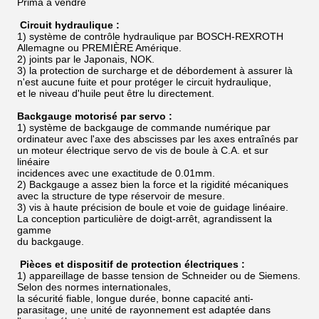
Prima à vendre
Circuit hydraulique :
1) système de contrôle hydraulique par BOSCH-REXROTH
Allemagne ou PREMIÈRE Amérique.
2) joints par le Japonais, NOK.
3) la protection de surcharge et de débordement à assurer là
n'est aucune fuite et pour protéger le circuit hydraulique,
et le niveau d'huile peut être lu directement.
Backgauge motorisé par servo :
1) système de backgauge de commande numérique par
ordinateur avec l'axe des abscisses par les axes entraînés par
un moteur électrique servo de vis de boule à C.A. et sur
linéaire
incidences avec une exactitude de 0.01mm.
2) Backgauge a assez bien la force et la rigidité mécaniques
avec la structure de type réservoir de mesure.
3) vis à haute précision de boule et voie de guidage linéaire.
La conception particulière de doigt-arrêt, agrandissent la
gamme
du backgauge.
Pièces et dispositif de protection électriques :
1) appareillage de basse tension de Schneider ou de Siemens.
Selon des normes internationales,
la sécurité fiable, longue durée, bonne capacité anti-
parasitage, une unité de rayonnement est adaptée dans