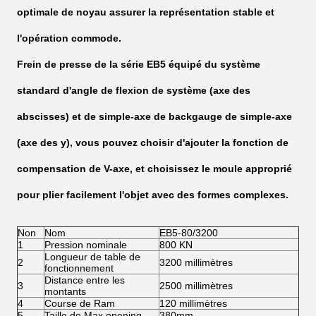
optimale de noyau assurer la représentation stable et
l'opération commode.
Frein de presse de la série EB5 équipé du système
standard d'angle de flexion de système (axe des
abscisses) et de simple-axe de backgauge de simple-axe
(axe des y), vous pouvez choisir d'ajouter la fonction de
compensation de V-axe, et choisissez le moule approprié
pour plier facilement l'objet avec des formes complexes.
Non
Nom
EB5-80/3200
1
Pression nominale
800 KN
Longueur de table de
2
3200 millimètres
fonctionnement
Distance entre les
3
2500 millimètres
montants
4
Course de Ram
120 millimètres
5
Taille de Max.opening
380mm