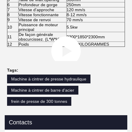
6
Profondeur de gorge
250mm
7
Vitesse d'approche
120 mm/s
8
Vitesse fonctionnante
8-12 mm/s
9
Vitesse de renvoi
70 mm/s
Puissance de moteur
10
5.5kw
principal
De façon générale
11
3300*1850*2300mm
obscurcissez. (L*W*H)
12
Poids
5 200 KILOGRAMMES
Tags:
Machine à cintrer de presse hydraulique
Machine à cintrer de barre d'acier
frein de presse de 300 tonnes
Contacts