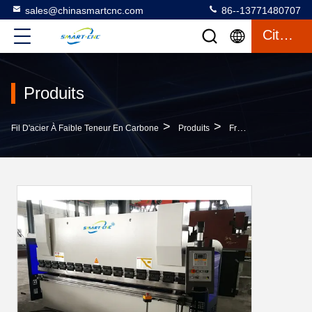
sales@chinasmartcnc.com
86--13771480707
Citation
Produits
>
>
Fil D'acier À Faible Teneur En Carbone
Produits
Frein De Presse D'OR