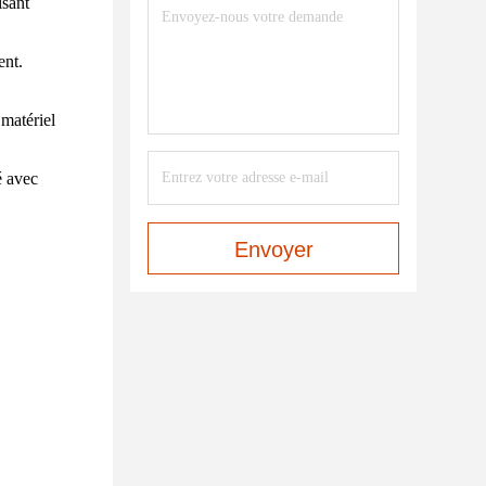
isant
ent.
 matériel
é avec
Envoyer