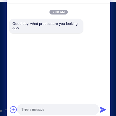
7:08 AM
NOUS CONTACTER
Good day, what product are you looking 
for?
sales@chinasmartcnc.com
86--13771480707
Route de No.77 Huicheng, secteur de Huishan,
province de Jiangsu, 214151, Chine
,LTD Tous les droits réservés.