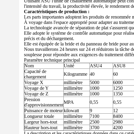
Utilisant ASU l'unité de cisaillement automatique peut con
l'intensité du travail, la productivité élevée, le rendement 
Caractéristiques de production :
Les parts importantes adoptent les produits de renommée mo
À voyage dans l'espace approprié pour adapter au traiteme
La technologie avancée de séparation de plat s'assurent que 
Elle adopte le système de contrôle automatique pour réalis
précis et du déchargement.
Elle est équipée de la bride et du panneau de bride pour a
Nous travaillerons 24 heures sur 24 et réduirons la tâche de 
souplesse pour répondre aux exigences du traitement différ
Paramètre technique principal
Nom
Unité
ASU4
ASU8
Capacité de
Kilogramme
40
60
chargement
Voyage X
millimètre
5000
6000
Voyage de Y
millimètre
1000
1250
Voyage de Z
millimètre
1000
1350
Pression
MPA
0,55
0,55
d'approvisionnement
Puissance de moteur
kilowatt
9
12
Longueur totale
millimètre
7100
8400
Largeur hors-tout
millimètre
2500
2980
Hauteur hors-tout
millimètre
3700
4200
La description et les caractéristiques données dans ce catal