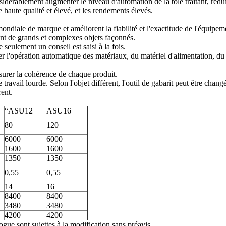
sidérablement augmenter le niveau d'automation de la tôle traitant, rédu
de haute qualité et élevé, et les rendements élevés.
ndiale de marque et améliorent la fiabilité et l'exactitude de l'équipem
nt de grands et complexes objets façonnés.
seulement un conseil est saisi à la fois.
er l'opération automatique des matériaux, du matériel d'alimentation, du
ssurer la cohérence de chaque produit.
travail lourde. Selon l'objet différent, l'outil de gabarit peut être chang
ent.
“ASU12
ASU16
80
120
6000
6000
1600
1600
1350
1350
0,55
0,55
14
16
8400
8400
3480
3480
4200
4200
ogue sont sujettes à la modification sans préavis.