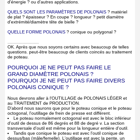
d'énergie ? ou d'autres applications.
QUELS SONT LES PARAMÈTRES DE POLONAIS
? matériel
de plat ? épaisseur ? En coupe ? longueur ? petit diamètre
d'extrémité/diamètre tête de bielle ?
QUELLE FORME POLONAIS
? conique ou polygonal ?
.........................
OK. Après que nous soyons certains avec beaucoup de telles
questions. peut-être beaucoup de clients coincés au traitement
de poteau.
POURQUOI JE NE PEUT PAS FAIRE LE
GRAND DIAMÈTRE POLONAIS ?
POURQUOI JE NE PEUT PAS FAIRE DIVERS
POLONAIS CONIQUE ?
Nous devrons aller à l'OUTILLAGE de POLONAIS LÉGER et
au TRAITEMENT de PRODUCTION.
D'abord nous saurons que pour le poteau conique et le poteau
octogonal, l'outillage de frein de presse est différent.
Le poteau normalement octogonal est avec le bloc inférieur
d'outil de dessus de 86 degrés et 88 de degré v. La section
transversale d'outil est même pour la longueur entière d'outil.
Tandis que conique le poteau est avec l'outil conique de
dessus/bas (mâle/femelle). L'outillage est avec la pente, un