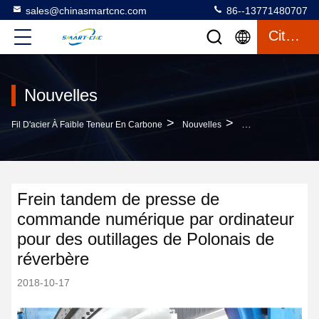
sales@chinasmartcnc.com
86--13771480707
Citation
Nouvelles
>
>
Fil D'acier À Faible Teneur En Carbone
Nouvelles
Actualités De L'en
Frein tandem de presse de
commande numérique par ordinateur
pour des outillages de Polonais de
réverbère
2018-10-17