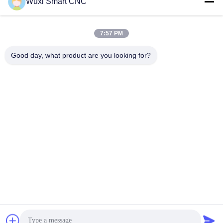
Wuxi Smart CNC
7:57 PM
Good day, what product are you looking for?
WUXI SMART CNC EQUIPMENT GROUP
CO.,LTD
sales@chinasmartcnc.com
86--13771480707
Route de No.77 Huicheng, secteur de Huishan, province de
Jiangsu, 214151, Chine
Chine Bonne qualité frein de presse hydraulique Le fournisseur. 2019-2026