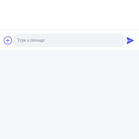
Photo
Video Call
Audio Call