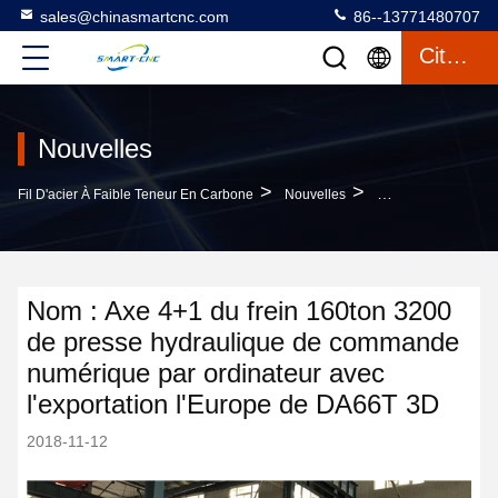
sales@chinasmartcnc.com
86--13771480707
Citation
Nouvelles
>
>
Fil D'acier À Faible Teneur En Carbone
Nouvelles
Actualités De L'en
Nom : Axe 4+1 du frein 160ton 3200
de presse hydraulique de commande
numérique par ordinateur avec
l'exportation l'Europe de DA66T 3D
2018-11-12