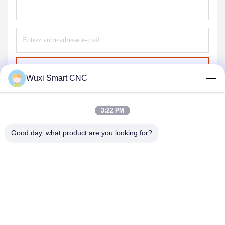
Envoyer
Wuxi Smart CNC
3:22 PM
Good day, what product are you looking for?
WUXI SMART CNC EQUIPMENT GROUP
CO.,LTD
sales@chinasmartcnc.com
86--13771480707