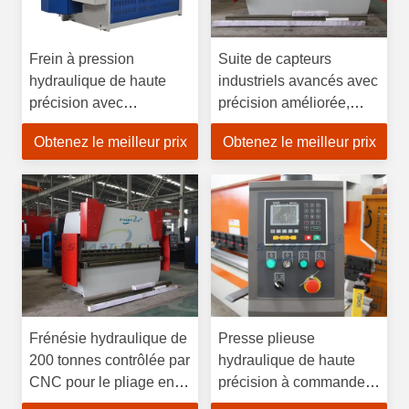
Frein à pression
Suite de capteurs
hydraulique de haute
industriels avancés avec
précision avec
précision améliorée,
construction durable et
durabilité robuste et
Obtenez le meilleur prix
Obtenez le meilleur prix
flux de données en
surveillance en temps
temps réel pour le pliage
réel pour
de précision
environnements difficiles
Frénésie hydraulique de
Presse plieuse
200 tonnes contrôlée par
hydraulique de haute
CNC pour le pliage en
précision à commande
acier inoxydable
CNC pour le pliage de