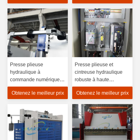
précision
Presse plieuse
Presse plieuse et
hydraulique à
cintreuse hydraulique
commande numérique
robuste à haute
avec tonnage élevé pour
précision contrôlée par
Obtenez le meilleur prix
Obtenez le meilleur prix
le pliage de précision
CNC