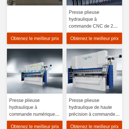
Presse plieuse
hydraulique à
commande CNC de 200
tonnes avec construction
Obtenez le meilleur prix
Obtenez le meilleur prix
en acier inoxydable pour
pliage de précision
Presse plieuse
Presse plieuse
hydraulique à
hydraulique de haute
commande numérique
précision à commande
pour le pliage d'acier
CNC pour le pliage de
Obtenez le meilleur prix
Obtenez le meilleur prix
inoxydable de haute
l'acier inoxydable