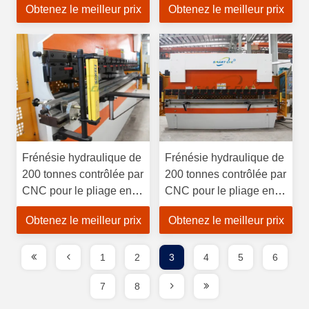
Obtenez le meilleur prix
Obtenez le meilleur prix
l'acier inoxydable
Frénésie hydraulique de
Frénésie hydraulique de
200 tonnes contrôlée par
200 tonnes contrôlée par
CNC pour le pliage en
CNC pour le pliage en
acier inoxydable
acier inoxydable
Obtenez le meilleur prix
Obtenez le meilleur prix
1
2
3
4
5
6
7
8