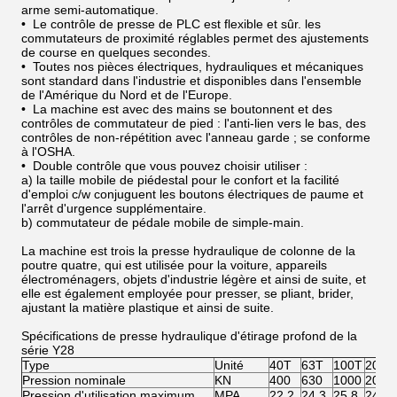
arme semi-automatique.
• Le contrôle de presse de PLC est flexible et sûr. les
commutateurs de proximité réglables permet des ajustements
de course en quelques secondes.
• Toutes nos pièces électriques, hydrauliques et mécaniques
sont standard dans l'industrie et disponibles dans l'ensemble
de l'Amérique du Nord et de l'Europe.
• La machine est avec des mains se boutonnent et des
contrôles de commutateur de pied : l'anti-lien vers le bas, des
contrôles de non-répétition avec l'anneau garde ; se conforme
à l'OSHA.
• Double contrôle que vous pouvez choisir utiliser :
a) la taille mobile de piédestal pour le confort et la facilité
d'emploi c/w conjuguent les boutons électriques de paume et
l'arrêt d'urgence supplémentaire.
b) commutateur de pédale mobile de simple-main.
La machine est trois la presse hydraulique de colonne de la
poutre quatre, qui est utilisée pour la voiture, appareils
électroménagers, objets d'industrie légère et ainsi de suite, et
elle est également employée pour presser, se pliant, brider,
ajustant la matière plastique et ainsi de suite.
Spécifications de presse hydraulique d'étirage profond de la
série Y28
Type
Unité
40T
63T
100T
200T
Pression nominale
KN
400
630
1000
2000
Pression d'utilisation maximum
MPA
22,2
24,3
25,8
24,4