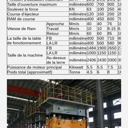
Taille d'ouverture maximum
millimètre
600
700
900
1100
Soulevez la force
KN
63
100
250
400
Course d'éjecteur
millimètre
120
160
200
250
RAM de course
millimètre
400
450
600
700
Approche
Mm/s
40
40
76
100
Vitesse de Ram
Travail
Mm/s
10
10
8-15
8-15
Retour
Mm/s
60
60
85
100
La taille de la table
FB
millimètre
400
500
710
900
de fonctionnement
LA LR
millimètre
400
500
580
900
FB
millimètre
1484
1900
2650
2780
LA LR
millimètre
1000
1150
1150
1350
Taille de la machine
Au-dessus
millimètre
2406
2430
3300
3900
de la terre
Puissance de moteur principal
Kilowatt
5,5
5,5
7,5
11
Poids total (approximatif)
Tonne
4,5
6
8
16