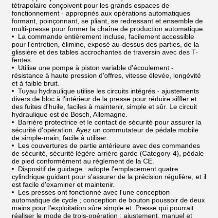
tétrapolaire conçoivent pour les grands espaces de
fonctionnement - appropriés aux opérations automatiques
formant, poinçonnant, se pliant, se redressant et ensemble de
multi-presse pour former la chaîne de production automatique.
• La commande entièrement incluse, facilement accessible
pour l'entretien, élimine, exposé au-dessus des parties, de la
glissière et des tables accrochantes de traversin avec des T-
fentes.
• Utilise une pompe à piston variable d'écoulement -
résistance à haute pression d'offres, vitesse élevée, longévité
et à faible bruit.
• Tuyau hydraulique utilise les circuits intégrés - ajustements
divers de bloc à l'intérieur de la presse pour réduire siffler et
des fuites d'huile, faciles à maintenir, simple et sûr. Le circuit
hydraulique est de Bosch, Allemagne.
• Barrière protectrice et le contact de sécurité pour assurer la
sécurité d'opération. Ayez un commutateur de pédale mobile
de simple-main, facile à utiliser.
• Les couvertures de partie antérieure avec des commandes
de sécurité, sécurité légère arrière garde (Category-4), pédale
de pied conformément au règlement de la CE.
• Dispositif de guidage : adopte l'emplacement quatre
cylindrique guidant pour s'assurer de la précision régulière, et il
est facile d'examiner et maintenir.
• Les presses ont fonctionné avec l'une conception
automatique de cycle ; conception de bouton poussoir de deux
mains pour l'exploitation sûre simple et. Presse qui pourrait
réaliser le mode de trois-opération : ajustement, manuel et