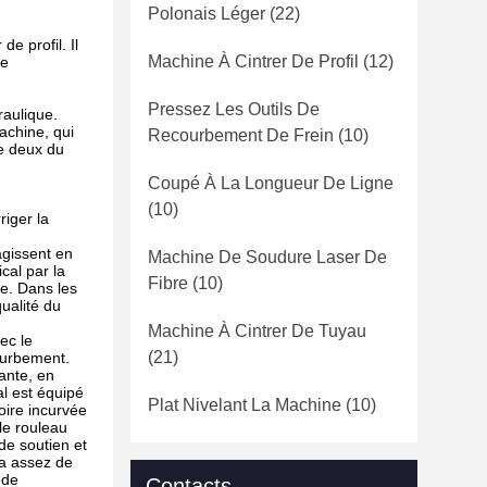
Polonais Léger
(22)
e profil. Il
Machine À Cintrer De Profil
(12)
le
Pressez Les Outils De
raulique.
achine, qui
Recourbement De Frein
(10)
te deux du
Coupé À La Longueur De Ligne
(10)
riger la
agissent en
Machine De Soudure Laser De
cal par la
Fibre
(10)
xe. Dans les
qualité du
Machine À Cintrer De Tuyau
ec le
(21)
ourbement.
ante, en
al est équipé
Plat Nivelant La Machine
(10)
oire incurvée
le rouleau
de soutien et
 a assez de
 de
Contacts