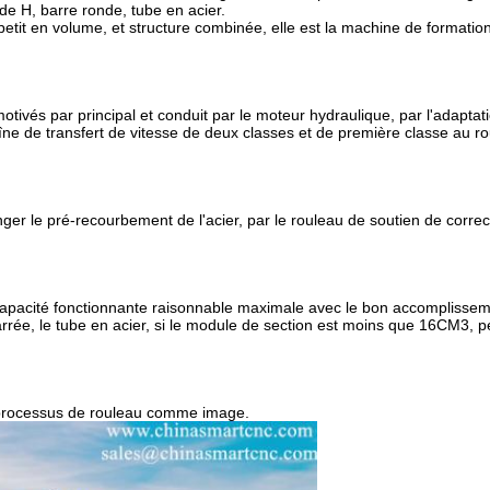
e de H, barre ronde, tube en acier.
, petit en volume, et structure combinée, elle est la machine de formati
tivés par principal et conduit par le moteur hydraulique, par l'adaptati
haîne de transfert de vitesse de deux classes et de première classe au r
nger le pré-recourbement de l'acier, par le rouleau de soutien de correc
 capacité fonctionnante raisonnable maximale avec le bon accomplisse
rée, le tube en acier, si le module de section est moins que 16CM3, pe
 processus de rouleau comme image.