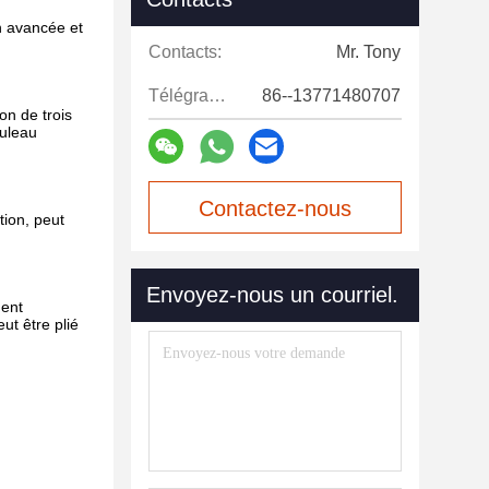
on avancée et
Contacts:
Mr. Tony
Télégramme:
86--13771480707
on de trois
ouleau
Contactez-nous
tion, peut
maintenant
Envoyez-nous un courriel.
ment
ut être plié