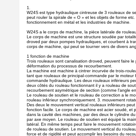
1.
W24S est type hydraulique cintreuse de 3 rouleaux de sec
peut rouler la spirale de « O » et les objets de forme etc.
fonctionnement en métal et les industries de machine.
W24S a le corps de machine, la pièce latérale de rouleau, 
Le corps de machine est une structure soudée par totalité
droved par deux pompes hydrauliques, et courbent à trav
corps de machine, qui peut se tourner vers de divers an
1 fonction de machine
Trois rouleaux sont canalisation droved, peuvent faire le 
déformation du processus de recourbement.
La machine est machine à cintrer incurvée de trois-roule
tant que rouleaux de principal-commande par le moteur hy
commande hydraulique. Les deux rouleaux inférieurs peuve
deux côtés du rouleau fonctionnant il y a rouleau de souti
recourbement asymétrique de section (comme l'angle en 
Le rouleau de soutien et le rouleau de correction a le 
rouleau inférieur synchroniquement. 3. mouvement rotato
Des deux le mouvement vertical rouleaux inférieurs peut 
fonction facile. Le corps de machine est acier soudé, et pa
dans la cavité des machines, par des deux le cylindre du
par axe moyen. Le rouleau de soutien est équipé la main 
latéral. En même temps peut faire le mouvement rotatoire e
de rouleau de soutien. Le mouvement vertical du rouleau 
force et de rigidité et peut accomplir les besoins du rec