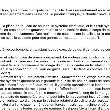
tion, qui emploie principalement dans le divers recourbement en acier d
 Il est largement dans l'essence, le produit chimique, le chantier naval, 
la pièce de rouleau de soutien, le système électrique, et le circuit hyd
, les bras courants gauches et droits sont installés dans le corps de m
ers des mouvements. Des rouleaux de soutien sont installés sur la tê
gles avec le costume pour des genres de recourbement de profil.
pré-recourbement, en ajustant les rouleaux de guide, il est facile de cor
au et a la fonction de pré-recourbement. Le rouleau trois fonctionnant 
draulique, vitesses. Le rouleau deux inférieur font le mouvement verti
nt faire le mouvement de levage d'arc par le centre de la rotation fi
en et la correction du rouleau de guide, sera utile dans le contrôle de 
acier).
mouvement trois : 1. movement.2 vertical. Mouvement de levage d'arc av
ire synchroniquement pour garantir la qualité de bâti en cours de rec
être montré par numérique, visuel. Il y a table opérationnelle indépend
r le traitement de recuit pour réduire l'effort intérieur. Le rouleau latér
 rouleau côtés, ils peut faire le mouvement incurvé le long de la mange
rotatoire de gauche à droite, et peut faire le mouvement incurvé avec 
t vertical fixe d'angle par le cylindre rotatoire de cylindre de rouleau 
latéral a l'affichage numérique, en fonction facile. La machine entière
ourbement dans toutes sortes de gamme. Il est possible à l'acier d'angle