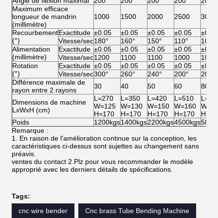
Angle de flexion maximal
200°
200°
200°
200°
200°
Maximum efficace
longueur de mandrin
1000
1500
2000
2500
3000
(millimètre)
Recourbement
Exactitude
±0.05
±0.05
±0.05
±0.05
±0.0
(°)
Vitesse/sec
180°
160°
150°
110°
100°
Alimentation
Exactitude
±0.05
±0.05
±0.05
±0.05
±0.0
(millimètre)
Vitesse/sec
1200
1100
1100
1000
1000
Rotation
Exactitude
±0.05
±0.05
±0.05
±0.05
±0.0
(°)
Vitesse/sec
300°
260°
240°
200°
200°
Différence maximale de
30
40
50
60
80
rayon entre 2 rayons
L=270
L=350
L=420
L=510
L=60
Dimensions de machine
W=125
W=130
W=150
W=160
W=1
LxWxH (cm)
H=170
H=170
H=170
H=170
H=17
Poids
1200kgs
1400kgs
2200kgs
4500kgs
5000
Remarque :
1. En raison de l'amélioration continue sur la conception, les
caractéristiques ci-dessus sont sujettes au changement sans
préavis.
ventes du contact 2.Plz pour vous recommander le modèle
approprié avec les derniers détails de spécifications.
Tags:
cnc wire bender
Cnc brass Tube Bending Machine