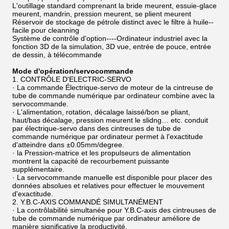
L'outillage standard comprenant la bride meurent, essuie-glace
meurent, mandrin, pression meurent, se plient meurent
Réservoir de stockage de pétrole distinct avec le filtre à huile--
facile pour cleanning
Système de contrôle d'option----Ordinateur industriel avec la
fonction 3D de la simulation, 3D vue, entrée de pouce, entrée
de dessin, à télécommande
Mode d'opération/servocommande
1.
CONTRÔLE D'ELECTRIC-SERVO
· La commande Électrique-servo de moteur de la cintreuse de
tube de commande numérique par ordinateur combine avec la
servocommande.
· L'alimentation, rotation, décalage laissé/bon se pliant,
haut/bas décalage, pression meurent le slidng… etc. conduit
par électrique-servo dans des cintreuses de tube de
commande numérique par ordinateur permet à l'exactitude
d'atteindre dans ±0.05mm/degree.
· la Pression-matrice et les propulseurs de alimentation
montrent la capacité de recourbement puissante
supplémentaire.
· La servocommande manuelle est disponible pour placer des
données absolues et relatives pour effectuer le mouvement
d'exactitude.
2.
Y.B.C-AXIS COMMANDÉ SIMULTANÉMENT
· La contrôlabilité simultanée pour Y.B.C-axis des cintreuses de
tube de commande numérique par ordinateur améliore de
manière significative la productivité.