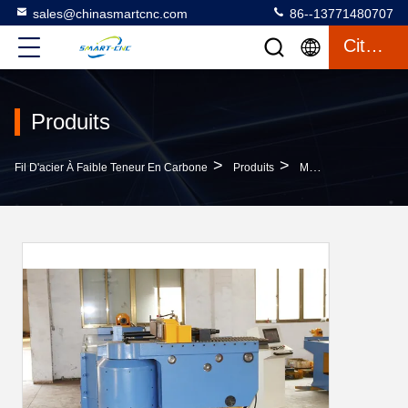
sales@chinasmartcnc.com
86--13771480707
Citation
Produits
>
>
Fil D'acier À Faible Teneur En Carbone
Produits
Machine À Cintrer De Tuyau