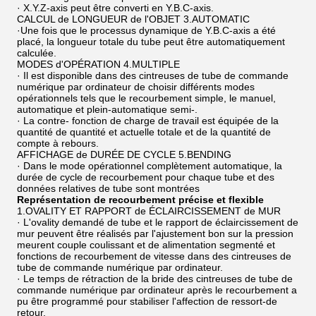
· X.Y.Z-axis peut être converti en Y.B.C-axis.
CALCUL de LONGUEUR de l'OBJET 3.AUTOMATIC
·Une fois que le processus dynamique de Y.B.C-axis a été
placé, la longueur totale du tube peut être automatiquement
calculée.
MODES d'OPÉRATION 4.MULTIPLE
· Il est disponible dans des cintreuses de tube de commande
numérique par ordinateur de choisir différents modes
opérationnels tels que le recourbement simple, le manuel,
automatique et plein-automatique semi-.
· La contre- fonction de charge de travail est équipée de la
quantité de quantité et actuelle totale et de la quantité de
compte à rebours.
AFFICHAGE de DURÉE DE CYCLE 5.BENDING
· Dans le mode opérationnel complètement automatique, la
durée de cycle de recourbement pour chaque tube et des
données relatives de tube sont montrées
Représentation de recourbement précise et flexible
1.OVALITY ET RAPPORT de ÉCLAIRCISSEMENT de MUR
· L'ovality demandé de tube et le rapport de éclaircissement de
mur peuvent être réalisés par l'ajustement bon sur la pression
meurent couple coulissant et de alimentation segmenté et
fonctions de recourbement de vitesse dans des cintreuses de
tube de commande numérique par ordinateur.
· Le temps de rétraction de la bride des cintreuses de tube de
commande numérique par ordinateur après le recourbement a
pu être programmé pour stabiliser l'affection de ressort-de
retour.