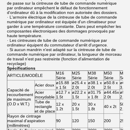
de passe sur la cintreuse de tube de commande numérique
par ordinateur empêchent le défaut de fonctionnement
d'ordinateur dû à la modification non autorisée des dossiers.
· L'armoire électrique de la cintreuse de tube de commande
numérique par ordinateur est équipée d'un climatiseur pour
garder à une température constante. Dans peut empêcher les
composantes électroniques des dommages provoqués par
haute température.
· Les cintreuses de tube de commande numérique par
ordinateur équipent du commutateur d'arrêt d'urgence.
· Si aucun mandrin n'est adapté sur la cintreuse de tube de
commande numérique par ordinateur, la longueur de morceau
de travail n'est pas restreinte (fonction d'alimentation de
recyclage)
Spécifications
M16
M25
M38
M50
M65
ARTICLE/MODÈLE
Série
Série
Série
Série
Série
ø15.88
ø25.4 x
ø38.1 x
ø50.8 x
ø63.5
Acier doux
x 1.5t
2.0t
2.0t
2.5t
3.0t
Capacité de
Acier
ø12.7 x
ø22.2 x
ø31.75
ø44.45x
ø50.8
recourbement
inoxydable
1.5t
1.5t
x 1.8t
2.0t
2.0t
de maximum
Tube de
(O.D x W.T.)
12 x
20 x
30 x
50 x
rectangle
40 x 2t
1.2t
1.5t
1.8t
2.5t
et de place
Rayon de cintrage
maximal d'aspiration
90
120
150
200
250
(millimètres)