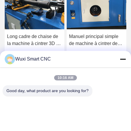
Long cadre de chaise de
Manuel principal simple
la machine à cintrer 3D de
de machine à cintrer de
tuyau de mandrin de
tube de place de mandrin
commande numérique par
hydraulique
Obtenez le meilleur prix
Obtenez le meilleur prix
Wuxi Smart CNC
ordinateur de gorge
10:16 AM
Good day, what product are you looking for?
WUXI SMART CNC EQUIPMENT GROUP
CO.,LTD