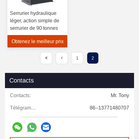
Serrurier hydraulique
léger, action simple de
serrurier de 90 tonnes
Obtenez le meilleur prix
1
2
Contacts
Contacts:
Mr. Tony
Télégramme:
86--13771480707