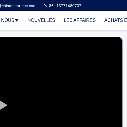
@chinasmartcnc.com
86--13771480707
E NOUS
NOUVELLES
LES AFFAIRES
ACHATS E
Play
Video