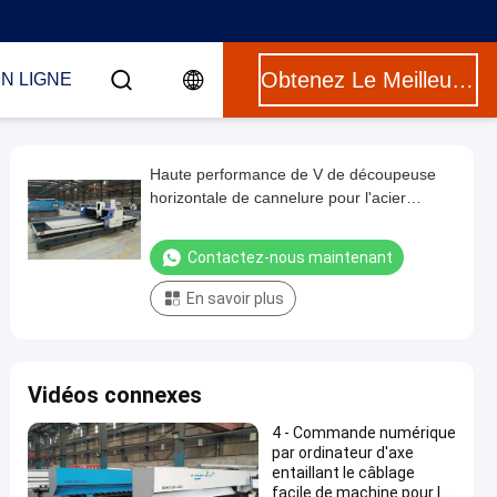
Obtenez Le Meilleur Prix
N LIGNE
Haute performance de V de découpeuse
horizontale de cannelure pour l'acier
inoxydable
Contactez-nous maintenant
En savoir plus
Vidéos connexes
4 - Commande numérique
par ordinateur d'axe
entaillant le câblage
facile de machine pour le