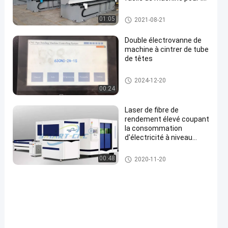
panneau composé en
aluminium
Machine de cannelure de la co
01:05
2021-08-21
mmande numérique par ordin
ateur V
Double électrovanne de
machine à cintrer de tube
de têtes
en
machine à cintrer de tuyau
2024-12-20
00:24
Laser de fibre de
rendement élevé coupant
la consommation
d'électricité à niveau
minimal du système
découpeuse de laser de fibre
00:48
2020-11-20