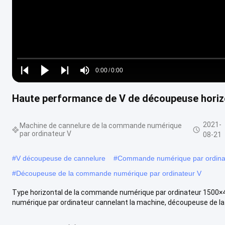
Loaded
:
0%
0:00
/
0:00
Play
Play
Play
Mute
Current
Duration
next
next
Haute performance de V de découpeuse horizon
Time
2021-
Machine de cannelure de la commande numérique
par ordinateur V
08-21
#
V découpeuse de cannelure
#
Commande numérique par ordinate
#
Découpeuse de la commande numérique par ordinateur V
Type horizontal de la commande numérique par ordinateur 1500×
numérique par ordinateur cannelant la machine, découpeuse de 