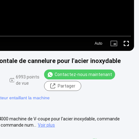
Auto
Picture-
Fullscre
in-
Picture
tale de cannelure pour l'acier inoxydable
Contactez-nous maintenant
6993 points
de vue
Partager
ur entaillant la machine
4000 machine de V-coupe pour l'acier inoxydable, commande
la commande num...
Voir plus