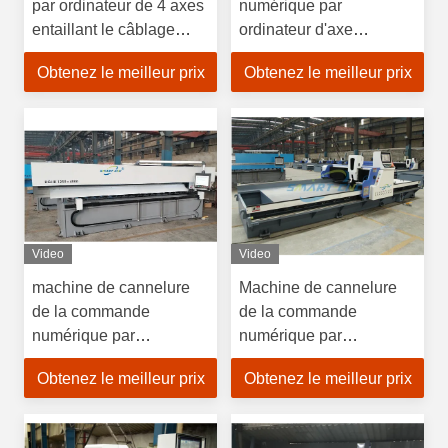
par ordinateur de 4 axes
numérique par
entaillant le câblage
ordinateur d'axe
facile de machine pour
entaillant le câblage
Obtenez le meilleur prix
Obtenez le meilleur prix
le panneau composé en
facile de machine pour
aluminium
le panneau composé en
aluminium
Video
Video
machine de cannelure
Machine de cannelure
de la commande
de la commande
numérique par
numérique par
ordinateur V de
ordinateur V d'acier
Obtenez le meilleur prix
Obtenez le meilleur prix
1500×4000mm, machine
inoxydable, machine de
de entaille hydraulique
entaille hydraulique
blanche
3200mm