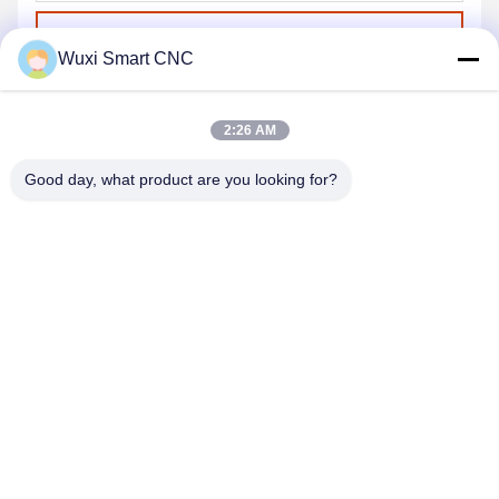
Envoyer
Wuxi Smart CNC
2:26 AM
Good day, what product are you looking for?
WUXI SMART CNC EQUIPMENT GROUP
CO.,LTD
sales@chinasmartcnc.com
86--13771480707
N° 10, rue Hengou, Qianqiao, district de Huishan, ville de
Wuxi, province du Jiangsu, Chine