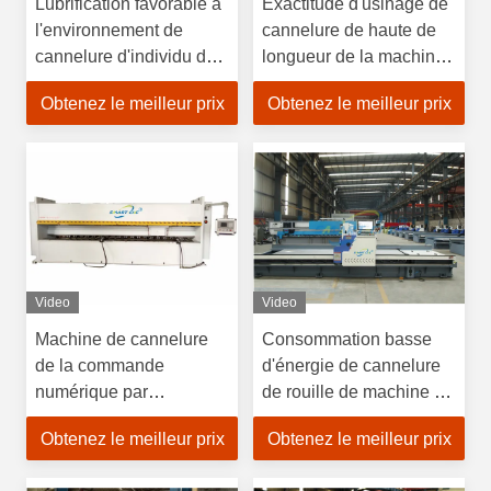
Lubrification favorable à
Exactitude d'usinage de
l'environnement de
cannelure de haute de
cannelure d'individu de
longueur de la machine
machine de la
6000mm de la tôle V
Obtenez le meilleur prix
Obtenez le meilleur prix
commande numérique
horizontal
par ordinateur V à faible
bruit
Video
Video
Machine de cannelure
Consommation basse
de la commande
d'énergie de cannelure
numérique par
de rouille de machine de
ordinateur V de haute
l'automobile V horizontal
Obtenez le meilleur prix
Obtenez le meilleur prix
résistance avec le plat
anti
externe de signal