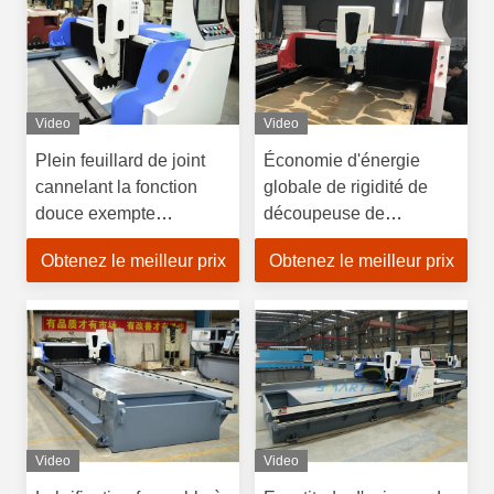
Video
Video
Plein feuillard de joint
Économie d'énergie
cannelant la fonction
globale de rigidité de
douce exempte
découpeuse de
d'entretien de machine
cannelure de la
Obtenez le meilleur prix
Obtenez le meilleur prix
commande numérique
par ordinateur V de
vitesse élevée bonne
Video
Video