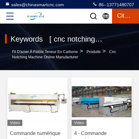
sales@chinasmartcnc.com
86--13771480707
Citation
Keywords [ cnc notching machine ] Match 42 produits
>
>
Fil D'acier À Faible Teneur En Carbone
Produits
Cnc
Notching Machine Online Manufacturer
Video
Video
Commande numérique
4 - Commande