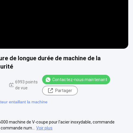
ure de longue durée de machine de la
urité
Contactez-nous maintenant
6993 points
de vue
Partager
ur entaillant la machine
6000 machine de V-coupe pour l'acier inoxydable, commande
la commande num...
Voir plus