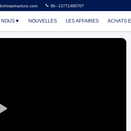
@chinasmartcnc.com
86--13771480707
E NOUS
NOUVELLES
LES AFFAIRES
ACHATS E
Play
Video