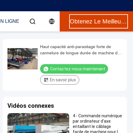
Obtenez Le Meilleur Prix
N LIGNE
Haut capacité anti-parasitage forte de
cannelure de longue durée de machine de
la commande numérique par ordinateur V
de sécurité
Contactez-nous maintenant
En savoir plus
Vidéos connexes
4 - Commande numérique
par ordinateur d'axe
entaillant le câblage
facile de machine pour le