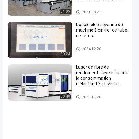
panneau composé en
aluminium
Machine de cannelure de la co
01:05
2021-08-21
mmande numérique par ordin
ateur V
Double électrovanne de
machine à cintrer de tube
de têtes
machine à cintrer de tuyau
2024-12-20
00:24
Laser de fibre de
rendement élevé coupant
la consommation
d'électricité à niveau
minimal du système
découpeuse de laser de fibre
00:48
2020-11-20