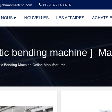
@chinasmartcnc.com
86--13771480707
E NOUS
NOUVELLES
LES AFFAIRES
ACHATS E
c bending machine ] Mat
ic Bending Machine Online Manufacturer