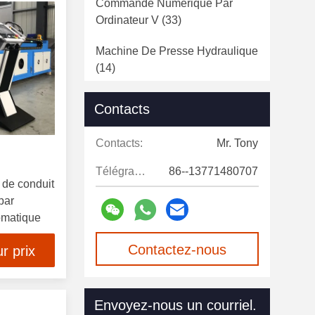
Commande Numérique Par
Ordinateur V
(33)
Machine De Presse Hydraulique
(14)
Machine Automatique De
Contacts
Presse De Puissance
(12)
Contacts:
Mr. Tony
Poinçonneuse De Tourelle De
Commande Numérique Par
Télégramme:
86--13771480707
Ordinateur
(15)
 de conduit
par
Découpeuse De Laser De Fibre
omatique
(21)
Contactez-nous
r prix
Serrurier Hydraulique
(13)
maintenant
Chaîne De Production De
Envoyez-nous un courriel.
Polonais Léger
(22)