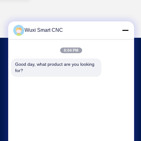
Wuxi Smart CNC
6:04 PM
NOUS CONTACTER
Good day, what product are you looking 
for?
sales@chinasmartcnc.com
86--13771480707
N° 10, rue Hengou, Qianqiao, district de Huishan,
ville de Wuxi, province du Jiangsu, Chine