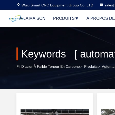
Wuxi Smart CNC Equipment Group Co.,LTD
sales
À LA MAISON
PRODUITS
À PROPOS D
Keywords [ automati
Fil D'acier À Faible Teneur En Carbone
>
Produits
>
Automat