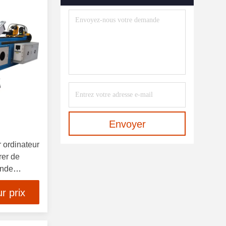
Machine À Cintrer De Profil
(12)
Pressez Les Outils De
Recourbement De Frein
(10)
Coupé À La Longueur De Ligne
(10)
Machine De Soudure Laser De
Fibre
(10)
Envoyer
Machine À Cintrer De Tuyau
ordinateur
(21)
rer de
onde
Plat Nivelant La Machine
(10)
r prix