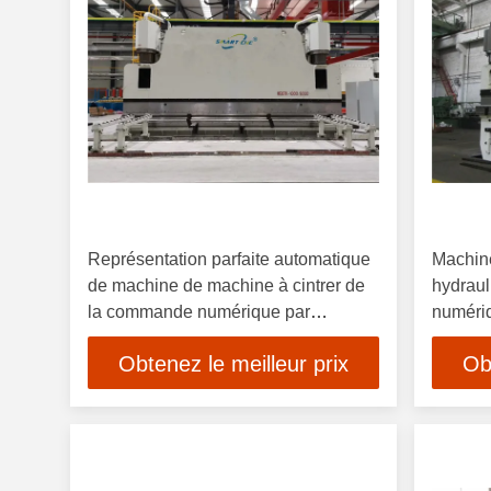
Représentation parfaite automatique
Machine
de machine de machine à cintrer de
hydrau
la commande numérique par
numériq
ordinateur 400T bonne
tonnes 
Obtenez le meilleur prix
Ob
d'épai