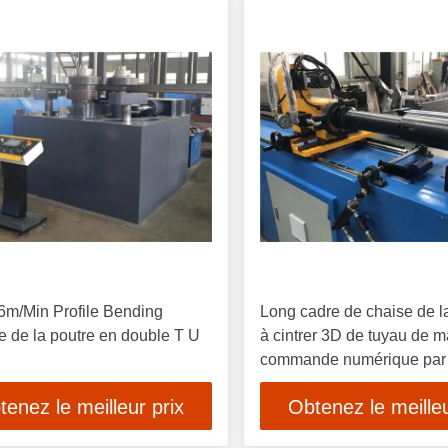
6m/Min Profile Bending
Long cadre de chaise de 
 de la poutre en double T U
à cintrer 3D de tuyau de 
commande numérique par 
de gorge
tenez le meilleur prix
Obtenez le meilleu