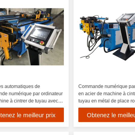
es automatiques de
Commande numérique par 
de numérique par ordinateur
en acier de machine à cint
ine à cintrer de tuyau avec
tuyau en métal de place r
s multi
entièrement automatique
tenez le meilleur prix
Obtenez le meilleu