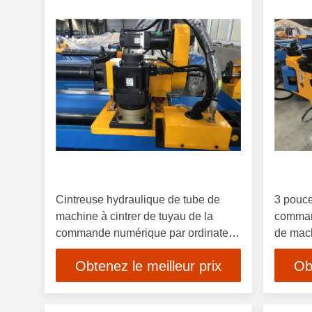
Cintreuse hydraulique de tube de
3 pouc
machine à cintrer de tuyau de la
comman
commande numérique par ordinateur
de mach
3d automatique
les pile
Obtenez le meilleur prix
Ob