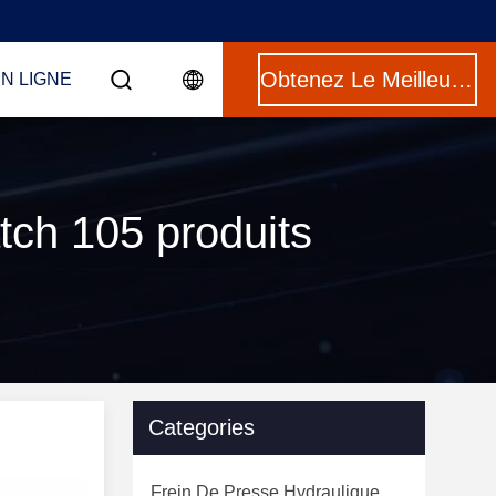
Obtenez Le Meilleur Prix
N LIGNE
ch 105 produits
Categories
Frein De Presse Hydraulique