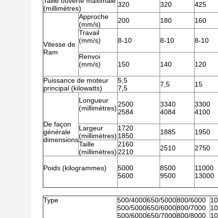
Taille ouverte maximale
320
320
425
(millimètres)
Approche
200
180
160
(mm/s)
Travail
(mm/s)
8-10
8-10
8-10
Vitesse de
Ram
Renvoi
(mm/s)
150
140
120
Puissance de moteur
5,5
7,5
15
principal (kilowatts)
7,5
Longueur
2500
3340
3300
(millimètres)
2584
4084
4100
De façon
Largeur
1720
générale
1885
1950
(millimètres)
1850
dimensions
Taille
2160
2510
2750
(millimètres)
2210
Poids (kilogrammes)
5000
8500
11000
5600
9500
13000
Type
500/4000
650/5000
800/6000
10
500/5000
650/6000
800/7000
10
500/6000
650/7000
800/8000
10