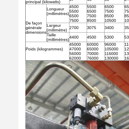
principal (kilowatts)
4500
5500
6500
65
Longueur
5500
6500
7500
75
(millimètres)
6500
7500
8500
85
7500
8500
10500
10
De façon
Largeur
générale
2700
3075
3400
35
(millimètre)
dimensions
Taille
4400
4500
5300
53
(millimètres)
45000
60000
96000
11
Poids (kilogrammes)
47000
65000
105000
12
56000
70000
116000
13
62000
76000
130000
16