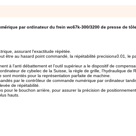
mérique par ordinateur du frein wc67k-300/3200 de presse de tôl
trique, assurant l'exactitude répétée.
t être au hasard point commandé, la répétabilité precision±0.01, le pa
ment à l'anti débattement et l'outil supérieur a le dispositif de compensa
nateur de cybelec de la Suisse, la règle de grille, l'hydraulique de R
 sont montés pour la représentation parfaite de machine.
andés par le contrôleur de commande numérique par ordinateur tandis
élevée de répétabilité.
lisés pour le bouchon arrière, pour assurer la précision de positionneme
plus hauts.