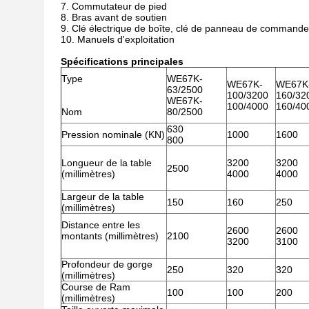
7. Commutateur de pied
8. Bras avant de soutien
9. Clé électrique de boîte, clé de panneau de commande
10. Manuels d'exploitation
Spécifications principales
Type
WE67K-
WE67K-
WE67K
63/2500
100/3200
160/32
WE67K-
100/4000
160/40
Nom
80/2500
630
Pression nominale (KN)
1000
1600
800
Longueur de la table
3200
3200
2500
(millimètres)
4000
4000
Largeur de la table
150
160
250
(millimètres)
Distance entre les
2600
2600
montants (millimètres)
2100
3200
3100
Profondeur de gorge
250
320
320
(millimètres)
Course de Ram
100
100
200
(millimètres)