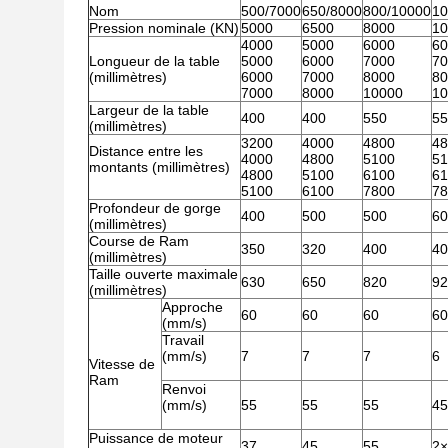
Nom
500/7000
650/8000
800/10000
10
Pression nominale (KN)
5000
6500
8000
10
4000
5000
6000
60
Longueur de la table
5000
6000
7000
70
(millimètres)
6000
7000
8000
80
7000
8000
10000
10
Largeur de la table
400
400
550
55
(millimètres)
3200
4000
4800
48
Distance entre les
4000
4800
5100
51
montants (millimètres)
4800
5100
6100
61
5100
6100
7800
78
Profondeur de gorge
400
500
500
60
(millimètres)
Course de Ram
350
320
400
40
(millimètres)
Taille ouverte maximale
630
650
820
92
(millimètres)
Approche
60
60
60
60
(mm/s)
Travail
(mm/s)
7
7
7
6
Vitesse de
Ram
Renvoi
(mm/s)
55
55
55
45
Puissance de moteur
37
45
55
2×