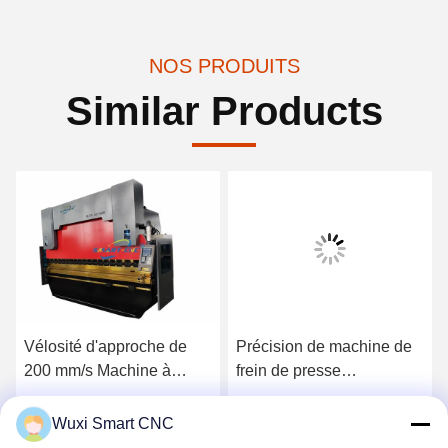
NOS PRODUITS
Similar Products
Vélosité d'approche de
Précision de machine de
200 mm/s Machine à
frein de presse
presses CNC pour
hydraulique de
l'outillage des freins
commande numérique par
Obtenez le meilleur prix
Obtenez le meilleur prix
Wuxi Smart CNC
ordinateur de DA53T