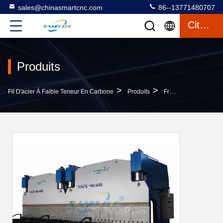
sales@chinasmartcnc.com
86--13771480707
Citation
Produits
>
>
Fil D'acier À Faible Teneur En Carbone
Produits
Frein De Presse De Commande Numérique Par Ordinateur