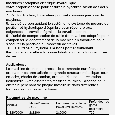
machines : Adoption électrique-hydraulique
valve proportionnelle pour assurer la synchronisation des deux
machines.
7. Par l'ordinateur, l'opérateur pourrait communiquer avec la
machine.
8. Équipé de bon guidant le système, le système de mesure de
position et hydraulique d'équilibre pour répondre aux
exigences du travail intégral et du travail excentrique.
9. L'unité de compensation de table de travail est adoptée pour
compenser le débattement de la machine en travaillant pour
s'assurer la précision du morceau de travail.
10. La surface du cylindre a le bons port et traitement
thermique, ainsi elle a la bonne lubrification et la longue durée
de vie
Applications :
La machine de frein de presse de commande numérique par
ordinateur est très utilisée en grande structure métallique, tour
en acier, chariot de camion, armoire électrique, décoration
industrielle. Avec différentes matrices fournies, l'abonné peut
entrer le penchant de plaque métallique dans différentes
formes des morceaux de travail.
Paramètres de machine
Profondeur de
Main-d'oeuvre
Longueur de table de
Modèle
gorge
(KN)
travail (millimètres)
(millimètres)
2-320/6000
2x3200
2x6000
720