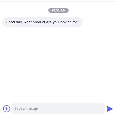
haute
10:51 AM
Good day, what product are you looking for?
WUXI SMART CNC EQUIPMENT GROUP
CO.,LTD
sales@chinasmartcnc.com
86--13771480707
Route de No.77 Huicheng, secteur de Huishan, province de
Jiangsu, 214151, Chine
Chine Bonne qualité frein de presse hydraulique Le fournisseur. 2019-2026
Wuxi Smart CNC Equipment Group Co.,LTD Tous les droits réservés.