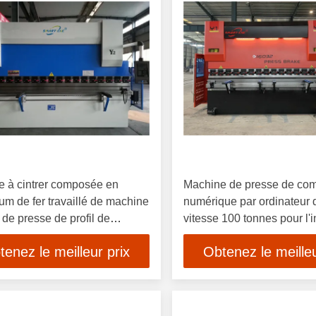
 à cintrer composée en
Machine de presse de c
um de fer travaillé de machine
numérique par ordinateur 
n de presse de profil de
vitesse 100 tonnes pour l'i
au
structure métallique
tenez le meilleur prix
Obtenez le meilleu