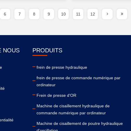
6
7
8
9
10
11
12
E NOUS
PRODUITS
se
frein de presse hydraulique
frein de presse de commande numérique par
ordinateur
ité
Frein de presse d'OR
Machine de cisaillement hydraulique de
commande numérique par ordinateur
ntialité
Machine de cisaillement de poutre hydraulique
d'oscillation