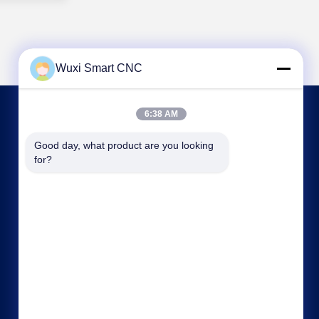
Wuxi Smart CNC
6:38 AM
NOUS CONTACTER
Good day, what product are you looking 
for?
sales@chinasmartcnc.com
86--13771480707
N° 10, rue Hengou, Qianqiao, district de Huishan,
ville de Wuxi, province du Jiangsu, Chine