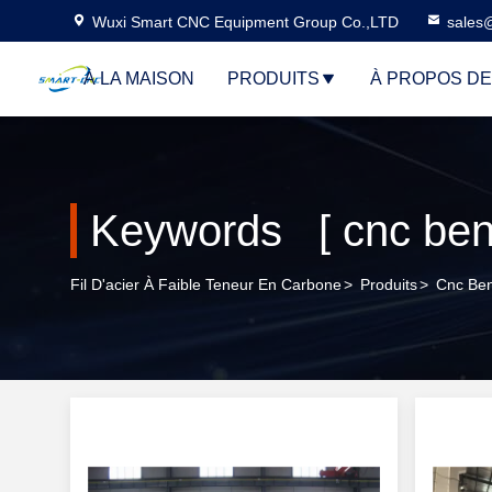
Wuxi Smart CNC Equipment Group Co.,LTD
sales
À LA MAISON
PRODUITS
À PROPOS D
Keywords [ cnc ben
Fil D'acier À Faible Teneur En Carbone
>
Produits
>
Cnc Ben