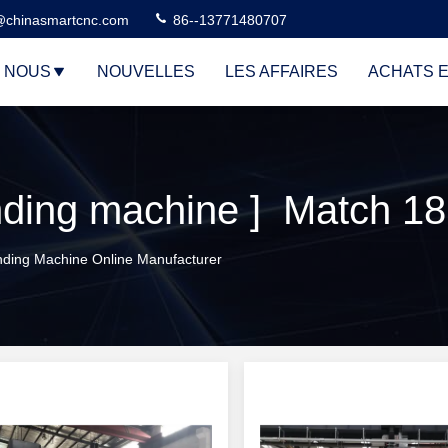
@chinasmartcnc.com
86--13771480707
E NOUS
NOUVELLES
LES AFFAIRES
ACHATS E
ding machine ] Match 186
ding Machine Online Manufacturer