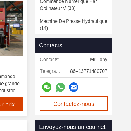
Commande Numérique Par
Ordinateur V
(33)
Machine De Presse Hydraulique
(14)
Machine Automatique De
Contacts
Presse De Puissance
(12)
Contacts:
Mr. Tony
Poinçonneuse De Tourelle De
Commande Numérique Par
Télégramme:
86--13771480707
Ordinateur
(15)
ommande
de grande
Découpeuse De Laser De Fibre
ndustrie de
(21)
Contactez-nous
r prix
Serrurier Hydraulique
(13)
maintenant
Chaîne De Production De
Envoyez-nous un courriel.
Polonais Léger
(22)