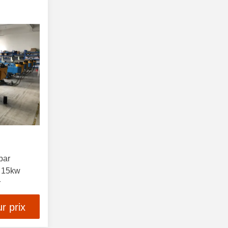
par
u 15kw
r
r prix