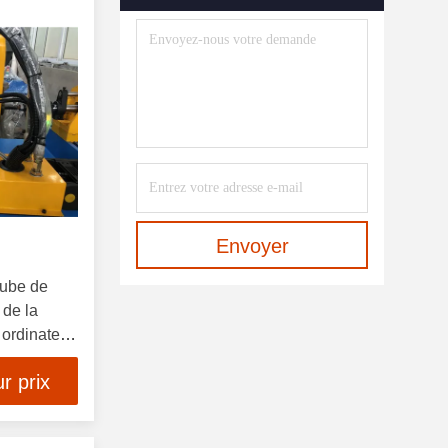
Machine À Cintrer De Profil
(12)
Pressez Les Outils De
Recourbement De Frein
(10)
Coupé À La Longueur De Ligne
(10)
Machine De Soudure Laser De
Fibre
(10)
Envoyer
Machine À Cintrer De Tuyau
tube de
(21)
 de la
ordinateur
Plat Nivelant La Machine
(10)
r prix