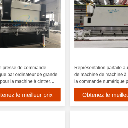
de presse de commande
Représentation parfaite a
ue par ordinateur de grande
de machine de machine à c
 pour la machine à cintrer
la commande numérique p
 inoxydable, de se plier et pour
ordinateur 400T bonne
tenez le meilleur prix
Obtenez le meilleu