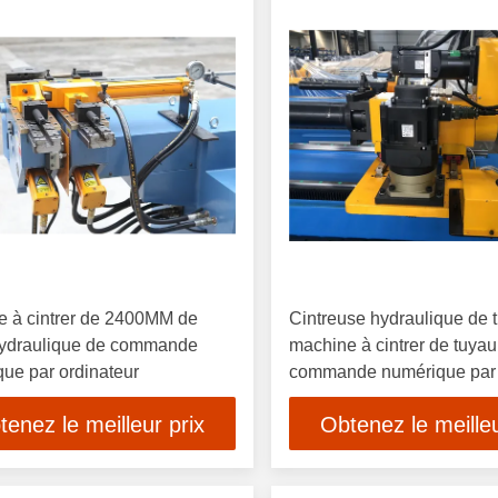
e à cintrer de 2400MM de
Cintreuse hydraulique de 
hydraulique de commande
machine à cintrer de tuyau
ue par ordinateur
commande numérique par 
3d automatique
tenez le meilleur prix
Obtenez le meilleu