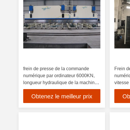
frein de presse de la commande
Frein 
numérique par ordinateur 6000KN,
numériq
longueur hydraulique de la machine
vitesse
à cintrer 6000mm de commande
d'acier
Obtenez le meilleur prix
Ob
numérique par ordinateur
6mm