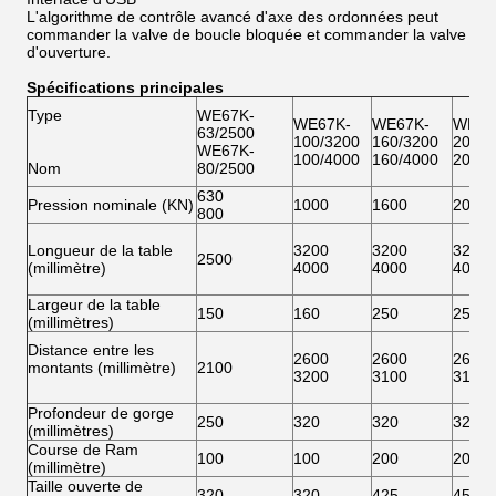
L'algorithme de contrôle avancé d'axe des ordonnées peut
commander la valve de boucle bloquée et commander la valve
d'ouverture.
Spécifications principales
Type
WE67K-
WE67K-
WE67K-
WE67
63/2500
100/3200
160/3200
200/3
WE67K-
100/4000
160/4000
200/4
Nom
80/2500
630
Pression nominale (KN)
1000
1600
2000
800
Longueur de la table
3200
3200
3200
2500
(millimètre)
4000
4000
4000
Largeur de la table
150
160
250
250
(millimètres)
Distance entre les
2600
2600
2600
montants (millimètre)
2100
3200
3100
3100
Profondeur de gorge
250
320
320
320
(millimètres)
Course de Ram
100
100
200
200
(millimètre)
Taille ouverte de
320
320
425
450