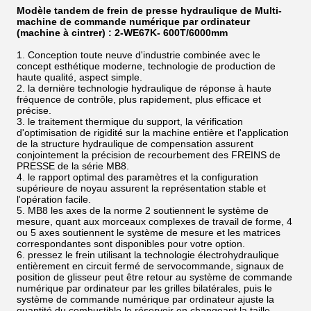
Modèle tandem de frein de presse hydraulique de Multi-
machine de commande numérique par ordinateur
(machine à cintrer) : 2-WE67K- 600T/6000mm
1. Conception toute neuve d'industrie combinée avec le
concept esthétique moderne, technologie de production de
haute qualité, aspect simple.
2. la dernière technologie hydraulique de réponse à haute
fréquence de contrôle, plus rapidement, plus efficace et
précise.
3. le traitement thermique du support, la vérification
d'optimisation de rigidité sur la machine entière et l'application
de la structure hydraulique de compensation assurent
conjointement la précision de recourbement des FREINS de
PRESSE de la série MB8.
4. le rapport optimal des paramètres et la configuration
supérieure de noyau assurent la représentation stable et
l'opération facile.
5. MB8 les axes de la norme 2 soutiennent le système de
mesure, quant aux morceaux complexes de travail de forme, 4
ou 5 axes soutiennent le système de mesure et les matrices
correspondantes sont disponibles pour votre option.
6. pressez le frein utilisant la technologie électrohydraulique
entièrement en circuit fermé de servocommande, signaux de
position de glisseur peut être retour au système de commande
numérique par ordinateur par les grilles bilatérales, puis le
système de commande numérique par ordinateur ajuste la
quantité du combustible le réservoir en changeant la taille