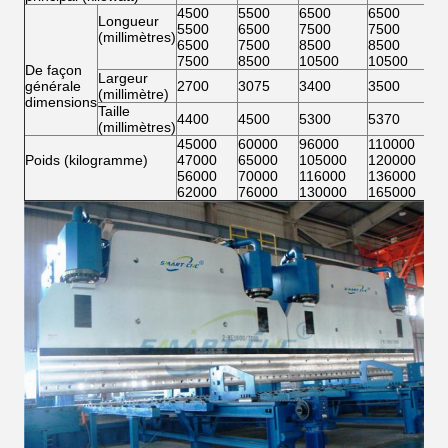
4500
5500
6500
6500
Longueur
5500
6500
7500
7500
(millimètres)
6500
7500
8500
8500
7500
8500
10500
10500
De façon
Largeur
générale
2700
3075
3400
3500
(millimètre)
dimensions
Taille
4400
4500
5300
5370
(millimètres)
45000
60000
96000
110000
Poids (kilogramme)
47000
65000
105000
120000
56000
70000
116000
136000
62000
76000
130000
165000