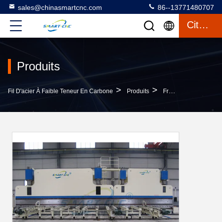
sales@chinasmartcnc.com
86--13771480707
Citation
Produits
>
>
Fil D'acier À Faible Teneur En Carbone
Produits
Frein De Presse De Commande Numérique Par Ordinateur