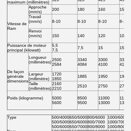
maximum (millimètres)
Approche
200
180
160
150
(mm/s)
Travail
(mm/s)
8-10
8-10
8-10
8-10
Vitesse de
Ram
Renvoi
(mm/s)
150
140
120
100
Puissance de moteur
5,5
7,5
15
15
principal (kilowatt)
7,5
Longueur
2500
3340
3300
3310
(millimètres)
2584
4084
4100
4100
De façon
Largeur
1720
générale
1885
1950
1950
(millimètre)
1850
dimensions
Taille
2160
2510
2750
2750
(millimètres)
2210
Poids (kilogramme)
5000
8500
11000
11500
5600
9500
13000
1350
Type
500/4000
650/5000
800/6000
1000/6000
500/5000
650/6000
800/7000
1000/7000
500/6000
650/7000
800/8000
1000/8000