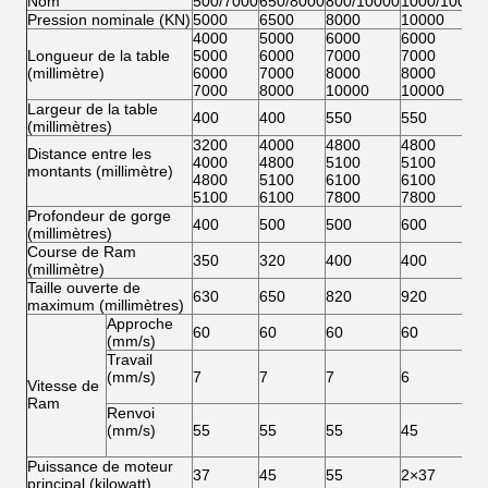
Nom
500/7000
650/8000
800/10000
1000/10000
Pression nominale (KN)
5000
6500
8000
10000
4000
5000
6000
6000
Longueur de la table
5000
6000
7000
7000
(millimètre)
6000
7000
8000
8000
7000
8000
10000
10000
Largeur de la table
400
400
550
550
(millimètres)
3200
4000
4800
4800
Distance entre les
4000
4800
5100
5100
montants (millimètre)
4800
5100
6100
6100
5100
6100
7800
7800
Profondeur de gorge
400
500
500
600
(millimètres)
Course de Ram
350
320
400
400
(millimètre)
Taille ouverte de
630
650
820
920
maximum (millimètres)
Approche
60
60
60
60
(mm/s)
Travail
(mm/s)
7
7
7
6
Vitesse de
Ram
Renvoi
(mm/s)
55
55
55
45
Puissance de moteur
37
45
55
2×37
principal (kilowatt)