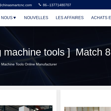
@chinasmartcnc.com
86--13771480707
E NOUS
NOUVELLES
LES AFFAIRES
ACHATS E
machine tools ] Match 8
 Machine Tools Online Manufacturer