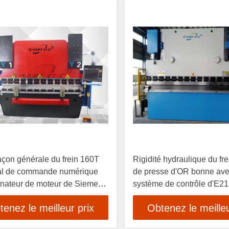
açon générale du frein 160T
Rigidité hydraulique du f
al de commande numérique
de presse d'OR bonne ave
inateur de moteur de Siemens
système de contrôle d'E2
traité la structure
tenez le meilleur prix
Obtenez le meilleu