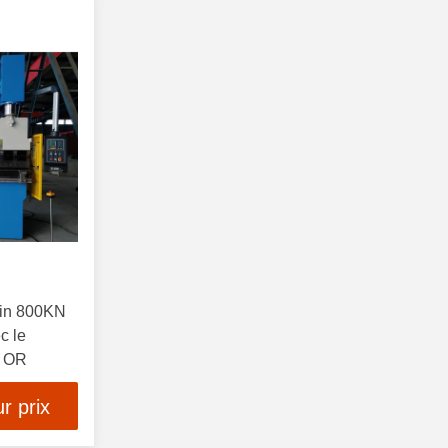
rein 800KN
c le
1 OR
r prix