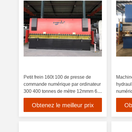
Petit frein 160t 100 de presse de
Machine
commande numérique par ordinateur
hydrau
300 400 tonnes de mètre 12mmm 6 6
numériq
de 3mm 6mm 8mm 10mm 8 10 12
Stainle
Obtenez le meilleur prix
Ob
mètres