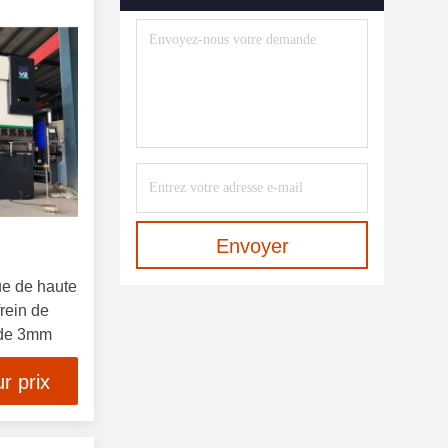
Machine À Cintrer De Profil
(12)
Pressez Les Outils De
Recourbement De Frein
(10)
Coupé À La Longueur De Ligne
(10)
Machine De Soudure Laser De
Fibre
(10)
Envoyer
Machine À Cintrer De Tuyau
ue de haute
(21)
rein de
 de 3mm
Plat Nivelant La Machine
(10)
r prix