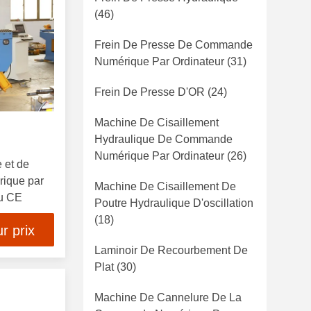
(46)
Frein De Presse De Commande
Numérique Par Ordinateur
(31)
Frein De Presse D'OR
(24)
Machine De Cisaillement
Hydraulique De Commande
Numérique Par Ordinateur
(26)
e et de
ique par
Machine De Cisaillement De
du CE
Poutre Hydraulique D'oscillation
(18)
r prix
Laminoir De Recourbement De
Plat
(30)
Machine De Cannelure De La