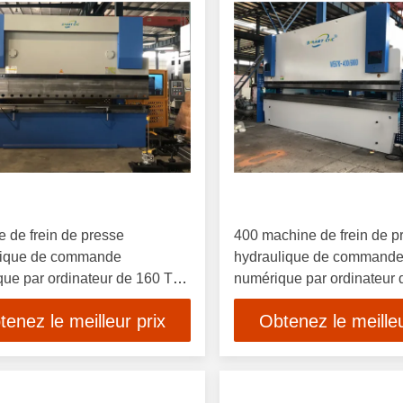
 de frein de presse
400 machine de frein de p
lique de commande
hydraulique de command
ue par ordinateur de 160 Ton
numérique par ordinateur 
ss Steel
6m avec le plancher plat 
tenez le meilleur prix
Obtenez le meilleu
base