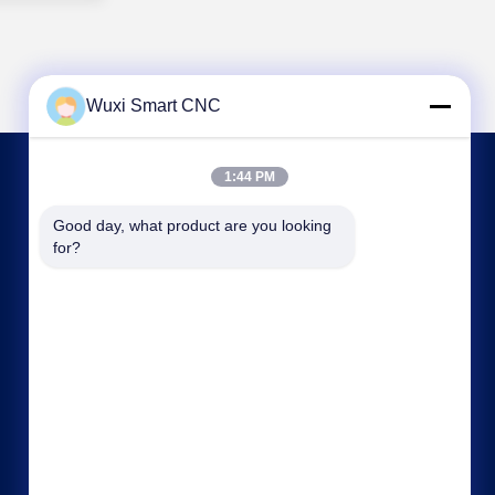
Wuxi Smart CNC
1:44 PM
NOUS CONTACTER
Good day, what product are you looking 
for?
sales@chinasmartcnc.com
86--13771480707
N° 10, rue Hengou, Qianqiao, district de Huishan,
ville de Wuxi, province du Jiangsu, Chine