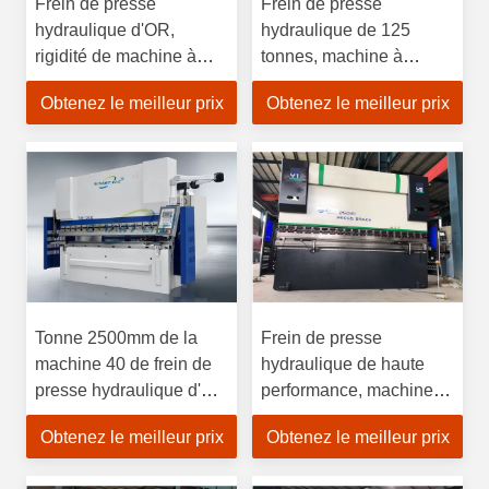
Frein de presse
Frein de presse
hydraulique d'OR,
hydraulique de 125
rigidité de machine à
tonnes, machine à
cintrer d'acier inoxydable
cintrer de feuille
Obtenez le meilleur prix
Obtenez le meilleur prix
bonne
d'aluminium de 4000mm
pour l'acier doux
Tonne 2500mm de la
Frein de presse
machine 40 de frein de
hydraulique de haute
presse hydraulique d'OR
performance, machine
pour l'acier
de frein de presse de 6m
Obtenez le meilleur prix
Obtenez le meilleur prix
inoxydable/acier doux
pour la tôle de 3mm