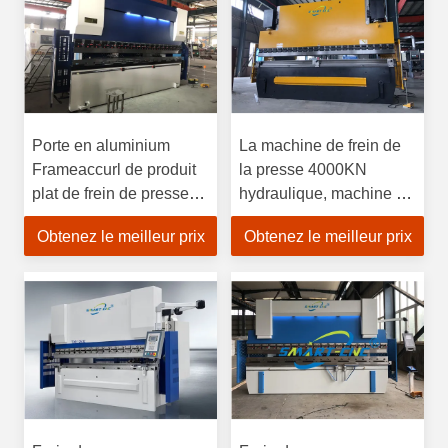
Porte en aluminium
La machine de frein de
Frameaccurl de produit
la presse 4000KN
plat de frein de presse
hydraulique, machine à
hydraulique de machine
cintrer de tôle de
Obtenez le meilleur prix
Obtenez le meilleur prix
à cintrer de commande
commande numérique
numérique par
par ordinateur, presse de
ordinateur de Smart
commande numérique
par ordinateur font
3100mm cuire au four