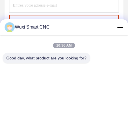
Envoyer
Wuxi Smart CNC
10:30 AM
Good day, what product are you looking for?
WUXI SMART CNC EQUIPMENT GROUP
CO.,LTD
sales@chinasmartcnc.com
86--13771480707
N° 10, rue Hengou, Qianqiao, district de Huishan, ville de
Wuxi, province du Jiangsu, Chine