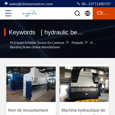
sales@chinasmartcnc.com
86--13771480707
Citation
Keywords [ hydraulic bending brake ] Match 113 produits
>
>
Fil D'acier À Faible Teneur En Carbone
Produits
Hydraulic
Bending Brake Online Manufacturer
frein de recourbement
Machine hydraulique de