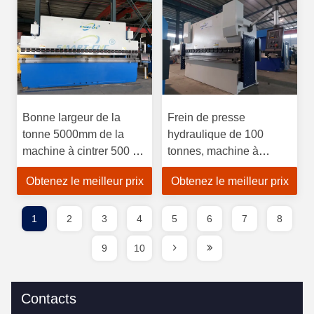
Bonne largeur de la
Frein de presse
tonne 5000mm de la
hydraulique de 100
machine à cintrer 500 de
tonnes, machine à
frein de presse
cintrer de feuille
Obtenez le meilleur prix
Obtenez le meilleur prix
hydraulique de rigidité
d'aluminium de 4000mm
1
2
3
4
5
6
7
8
9
10
Contacts