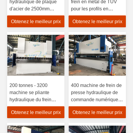
hydraulique de plaque
frein en métal de TUV
d'acier de 2500mm
pour les profils en
productivité de 80
aluminium, machine à
Obtenez le meilleur prix
Obtenez le meilleur prix
tonnes d'hauteur
cintrer de barre omnibus
de commande
numérique par
ordinateur
200 tonnes - 3200
400 machine de frein de
machine se pliante
presse hydraulique de
hydraulique du frein
commande numérique
3200mm OR de presse
par ordinateur de la
Obtenez le meilleur prix
Obtenez le meilleur prix
pour l'acier doux
tonne 6m avec le
plancher plat aucune
base