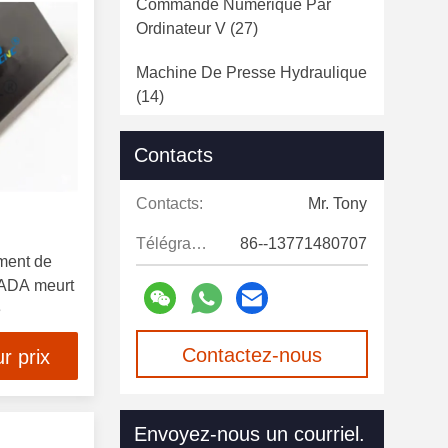
Commande Numérique Par
Ordinateur V
(27)
Machine De Presse Hydraulique
(14)
Machine Automatique De
Contacts
Presse De Puissance
(12)
Contacts:
Mr. Tony
Poinçonneuse De Tourelle De
Commande Numérique Par
Télégramme:
86--13771480707
Ordinateur
(10)
ement de
AMADA meurt
Découpeuse De Laser De Fibre
e
(21)
Contactez-nous
r prix
Serrurier Hydraulique
(13)
maintenant
Chaîne De Production De
Envoyez-nous un courriel.
Polonais Léger
(22)