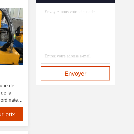
Machine À Cintrer De Profil
(12)
Pressez Les Outils De
Recourbement De Frein
(10)
Coupé À La Longueur De Ligne
(10)
Machine De Soudure Laser De
Fibre
(10)
Envoyer
Machine À Cintrer De Tuyau
tube de
(21)
 de la
ordinateur
Plat Nivelant La Machine
(10)
r prix