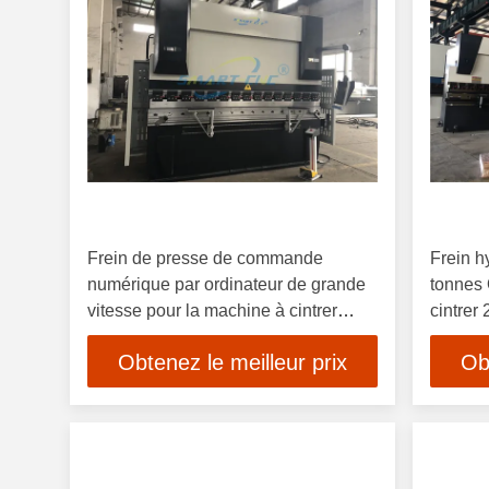
Frein de presse de commande
Frein h
numérique par ordinateur de grande
tonnes 
vitesse pour la machine à cintrer
cintrer 
d'acier inoxydable, de se plier et pour
Obtenez le meilleur prix
Ob
6mm