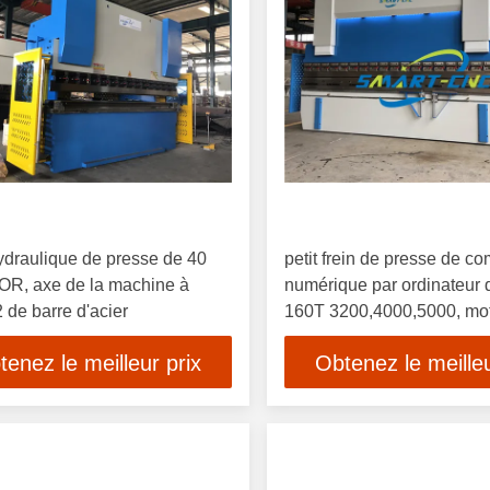
ydraulique de presse de 40
petit frein de presse de 
OR, axe de la machine à
numérique par ordinateur
2 de barre d'acier
160T 3200,4000,5000, mot
machine 11KW de frein en
tenez le meilleur prix
Obtenez le meilleu
commande numérique par 