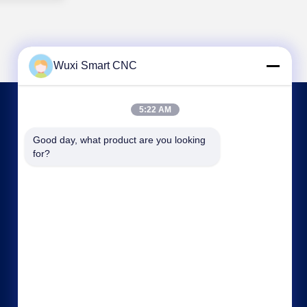
Wuxi Smart CNC
5:22 AM
NOUS CONTACTER
Good day, what product are you looking 
for?
sales@chinasmartcnc.com
86--13771480707
Route de No.77 Huicheng, secteur de Huishan,
province de Jiangsu, 214151, Chine