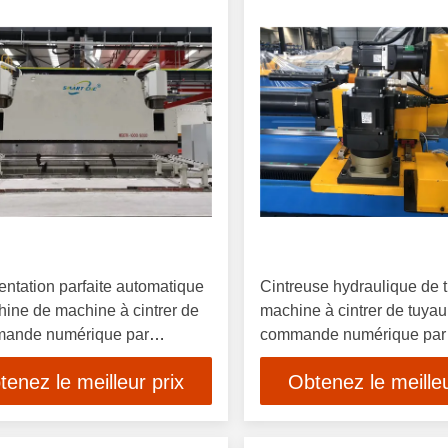
ntation parfaite automatique
Cintreuse hydraulique de 
ine de machine à cintrer de
machine à cintrer de tuyau
mande numérique par
commande numérique par 
teur 400T bonne
3d automatique
tenez le meilleur prix
Obtenez le meilleu