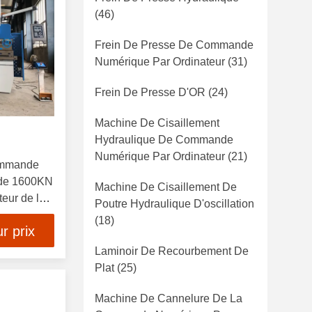
(46)
Frein De Presse De Commande
Numérique Par Ordinateur
(31)
Frein De Presse D'OR
(24)
Machine De Cisaillement
Hydraulique De Commande
Numérique Par Ordinateur
(21)
commande
 de 1600KN
Machine De Cisaillement De
eur de la
Poutre Hydraulique D'oscillation
 métal de
(18)
r prix
ordinateur
Laminoir De Recourbement De
Plat
(25)
Machine De Cannelure De La