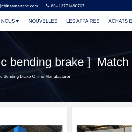
@chinasmartcnc.com
86--13771480707
E NOUS
NOUVELLES
LES AFFAIRES
ACHATS E
c bending brake ] Match 
ic Bending Brake Online Manufacturer