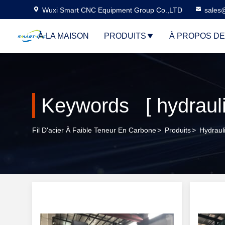
Wuxi Smart CNC Equipment Group Co.,LTD
sales
À LA MAISON
PRODUITS
À PROPOS D
Keywords [ hydrauli
Fil D'acier À Faible Teneur En Carbone
>
Produits
>
Hydraul