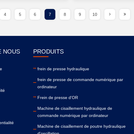
4
5
6
7
8
9
10
E NOUS
PRODUITS
se
frein de presse hydraulique
frein de presse de commande numérique par
ordinateur
ité
Frein de presse d'OR
Machine de cisaillement hydraulique de
commande numérique par ordinateur
ntialité
Machine de cisaillement de poutre hydraulique
d'oscillation