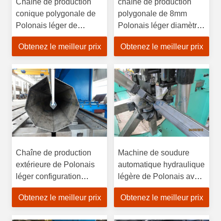
Chaîne de production
chaîne de production
conique polygonale de
polygonale de 8mm
Polonais léger de
Polonais léger diamètre
tandem de commande
de 60-500mm avec la
Obtenez le meilleur prix
Obtenez le meilleur prix
numérique par
soudure rapide
ordinateur
Chaîne de production
Machine de soudure
extérieure de Polonais
automatique hydraulique
léger configuration
légère de Polonais avec
économique
le moteur réglable de
Obtenez le meilleur prix
Obtenez le meilleur prix
professionnelle
vitesse