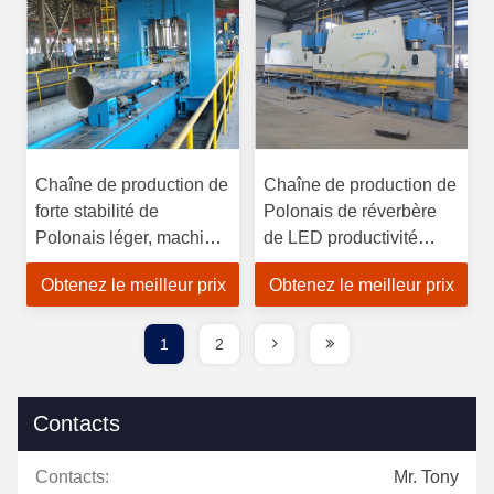
Chaîne de production de
Chaîne de production de
forte stabilité de
Polonais de réverbère
Polonais léger, machine
de LED productivité
de soudure automatique
élevée de bonne rigidité
Obtenez le meilleur prix
Obtenez le meilleur prix
1
2
Contacts
Contacts:
Mr. Tony