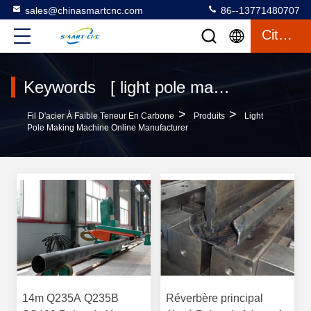
sales@chinasmartcnc.com
86--13771480707
Citation
Keywords [ light pole making machine ] Match 20 produits
>
>
Fil D'acier À Faible Teneur En Carbone
Produits
Light
Pole Making Machine Online Manufacturer
14m Q235A Q235B
Réverbère principal