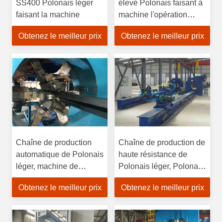
SS400 Polonais léger
élevé Polonais faisant à
faisant la machine
machine l'opération
fiable économiseuse
Obtenez le meilleur prix
Obtenez le meilleur prix
d'énergie
Chaîne de production
Chaîne de production de
automatique de Polonais
haute résistance de
léger, machine de
Polonais léger, Polonais
soudure octogonale de
électrique faisant la
Obtenez le meilleur prix
Obtenez le meilleur prix
Polonais léger
machine