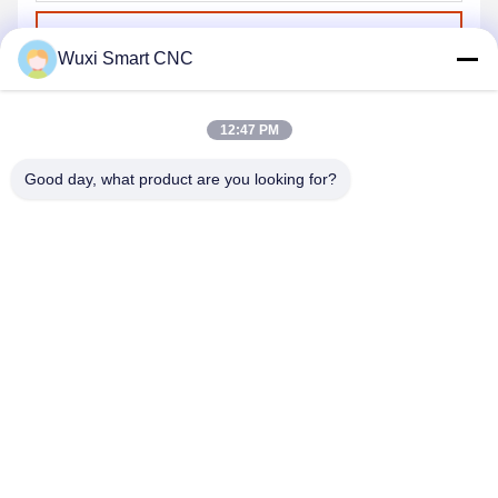
Envoyer
Wuxi Smart CNC
12:47 PM
Good day, what product are you looking for?
WUXI SMART CNC EQUIPMENT GROUP
CO.,LTD
sales@chinasmartcnc.com
86--13771480707
Route de No.77 Huicheng, secteur de Huishan, province de
Jiangsu, 214151, Chine