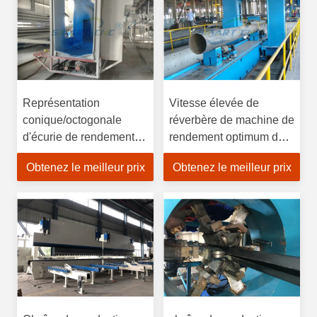
Représentation
Vitesse élevée de
conique/octogonale
réverbère de machine de
d'écurie de rendement
rendement optimum de
élevé de machine de
Polonais formant une
Obtenez le meilleur prix
Obtenez le meilleur prix
fabrication de Polonais
fois