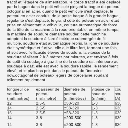
tractif et l'étagère de alimentation. le corps tractif a été déplacé
par la bague dans le petit véhicule pinçant la bague du poteau
octogonal en acier. quand le petit véhicule s'est déplacé, le
poteau en acier conduit, de la petite bague à la grande bague,
régularité s'est déplacé. le grand côté du poteau en acier était
prise en alimentant le véhicule, couture automatique de force
de la tête de la machine à la roue orientable. en même temps,
la machine de soudure démarre souder. cette machine
adoptent la soudure à l'arc électrique submergée de fil
multiple, soudure était automatique repris. la ligne de soudure
était symétrique et furtive. elle a le filtre fort, formant une fois,
et soit avec l'efficacité élevée de soudure. la vitesse de la
soudure réalisent 2 à 3 mètres par minutes, est environ 3 fois
du coût du soudage à gaz .the de la soudure est inférieure au
soudage à gaz. elle est avec la soudure rapide, le rendement
élevé, et le plus bas prix dans le poteau de l'industrie
now.octagonal de poteaux légers de porcelaine soudant
tellement rapidement
longueur de
épaisseur de
diamètre de
vitesse de
couran
soudure
poteau
poteau
soudure
soudur
(millimètres)
(millimètre)
(millimètres)
(m/min)
(A)
12
2.5-5
φ58-320
1-3
630
14
2.5-5
φ58-320
1-3
630
16
2.5-5
φ58-320
1-3
630
14
3-8
φ200-500
1-3
630-1
14
3-8
φ200-500
1-3
630-1