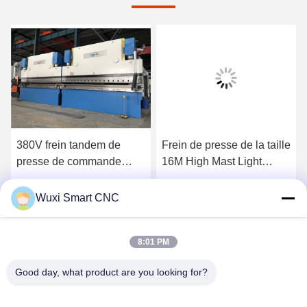
380V frein tandem de
Frein de presse de la taille
presse de commande
16M High Mast Light
numérique par ordinateur
Polonais de Q235A
de 3 phases pour
Obtenez le meilleur prix
Obtenez le meilleur prix
Wuxi Smart CNC
l'éclairage Polonais
Macking
8:01 PM
Good day, what product are you looking for?