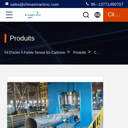
sales@chinasmartcnc.com
86--13771480707
Citation
Produits
>
>
Fil D'acier À Faible Teneur En Carbone
Produits
Chaîne De Production De Polonais Léger