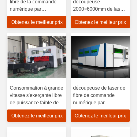
fibre de la commande
découpeuse
numérique par
2000×6000mm de laser
ordinateur 500-3000W,
de fibre de
Obtenez le meilleur prix
Obtenez le meilleur prix
découpeuse de laser en
refroidissement par l'eau
métal de fibre
Consommation à grande
découpeuse de laser de
vitesse s'exerçante libre
fibre de commande
de puissance faible de
numérique par
coupeur de laser de fibre
ordinateur de 3kw Ipg
Obtenez le meilleur prix
Obtenez le meilleur prix
de HSG
Raycus