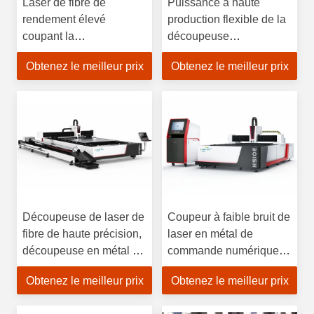
Laser de fibre de
Puissance à haute
rendement élevé
production flexible de la
coupant la
découpeuse
consommation
1500x3000mm de laser
Obtenez le meilleur prix
Obtenez le meilleur prix
d'électricité à niveau
de fibre de chemin de
minimal du système
poutre
Découpeuse de laser de
Coupeur à faible bruit de
fibre de haute précision,
laser en métal de
découpeuse en métal de
commande numérique
laser de fibre
par ordinateur opération
Obtenez le meilleur prix
Obtenez le meilleur prix
facile de grande
précision de 1000 watts