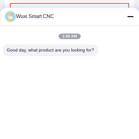
Envoyer
Wuxi Smart CNC
1:40 AM
Good day, what product are you looking for?
WUXI SMART CNC EQUIPMENT GROUP
CO.,LTD
sales@chinasmartcnc.com
86--13771480707
N° 10, rue Hengou, Qianqiao, district de Huishan, ville de
Wuxi, province du Jiangsu, Chine