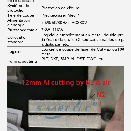
de l'exactitude
Système de
Protection de clôture
protection
Tête de coupe
Precitec/laser Mech/
Alimentation
± 5% 50/60Hz d'AC380V
d'énergie
Puissance totale
7KW~11KW
Logiciel d'emboîtement en métal, double-pressi
Collocation
itinéraire de gaz de 3 sources aimables de gaz,
standard
à distance, etc.
Logiciel de coupe de laser de CutMax ou PA8000 
Logiciel
métal
PLT, DXF, BMP, AI, DST, DWG, etc.
Format soutenu