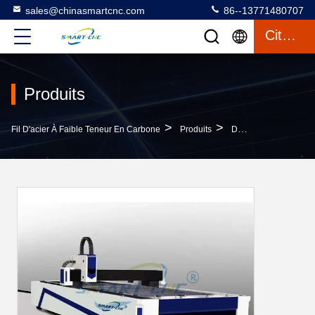
sales@chinasmartcnc.com
86--13771480707
Citation
Produits
>
>
Fil D'acier À Faible Teneur En Carbone
Produits
Découpeuse De Laser De Fibre