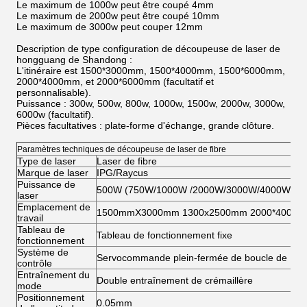
Le maximum de 1000w peut être coupé 4mm
Le maximum de 2000w peut être coupé 10mm
Le maximum de 3000w peut couper 12mm
Description de type configuration de découpeuse de laser de
hongguang de Shandong :
L'itinéraire est 1500*3000mm, 1500*4000mm, 1500*6000mm,
2000*4000mm, et 2000*6000mm (facultatif et
personnalisable).
Puissance : 300w, 500w, 800w, 1000w, 1500w, 2000w, 3000w,
6000w (facultatif).
Pièces facultatives : plate-forme d'échange, grande clôture.
Paramètres techniques de découpeuse de laser de fibre
Type de laser
Laser de fibre
Marque de laser
IPG/Raycus
Puissance de
500W (750W/1000W /2000W/3000W/4000W facul
laser
Emplacement de
1500mmX3000mm 1300x2500mm 2000*4000mm f
travail
Tableau de
Tableau de fonctionnement fixe
fonctionnement
Système de
Servocommande plein-fermée de boucle de P
contrôle
Entraînement du
Double entraînement de crémaillère
mode
Positionnement
0.05mm