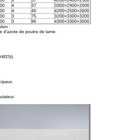
00
5
37
4200×2400×2500
00
4
37
3300×2900×2000
00
4
40
4200×2500×2600
00
3
75
3200×3300×3200
00
3
90
4300×3300×3000
tion :
dre d'azote de poutre de lame.
CrW2Si).
cipaux.
utateur.