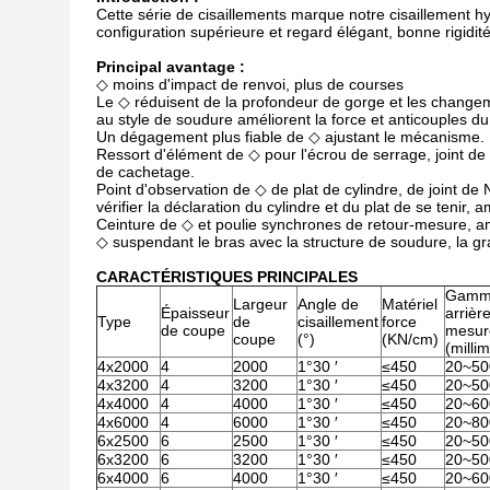
Cette série de cisaillements marque notre cisaillement 
configuration supérieure et regard élégant, bonne rigidité
Principal avantage :
◇ moins d'impact de renvoi, plus de courses
Le ◇ réduisent de la profondeur de gorge et les changeme
au style de soudure améliorent la force et anticouples du
Un dégagement plus fiable de ◇ ajustant le mécanisme.
Ressort d'élément de ◇ pour l'écrou de serrage, joint 
de cachetage.
Point d'observation de ◇ de plat de cylindre, de joint de
vérifier la déclaration du cylindre et du plat de se tenir
Ceinture de ◇ et poulie synchrones de retour-mesure, amél
◇ suspendant le bras avec la structure de soudure, la gra
CARACTÉRISTIQUES PRINCIPALES
Gamm
Largeur
Angle de
Matériel
Épaisseur
arrièr
Type
de
cisaillement
force
de coupe
mesur
coupe
(°)
(KN/cm)
(milli
4x2000
4
2000
1°30 ′
≤450
20~50
4x3200
4
3200
1°30 ′
≤450
20~50
4x4000
4
4000
1°30 ′
≤450
20~60
4x6000
4
6000
1°30 ′
≤450
20~80
6x2500
6
2500
1°30 ′
≤450
20~50
6x3200
6
3200
1°30 ′
≤450
20~50
6x4000
6
4000
1°30 ′
≤450
20~60