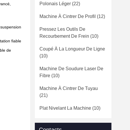
Polonais Léger
(22)
vancé,
Machine À Cintrer De Profil
(12)
a suspension
Pressez Les Outils De
Recourbement De Frein
(10)
ation fiable
Coupé À La Longueur De Ligne
ible de
(10)
Machine De Soudure Laser De
Fibre
(10)
Machine À Cintrer De Tuyau
(21)
Plat Nivelant La Machine
(10)
Contacts