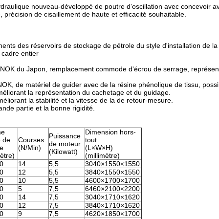
hydraulique nouveau-développé de poutre d'oscillation avec concevoir a
, précision de cisaillement de haute et efficacité souhaitable.
nts des réservoirs de stockage de pétrole du style d'installation de l
 cadre entier
de NOK du Japon, remplacement commode d'écrou de serrage, représent
 NOK, de matériel de guider avec de la résine phénolique de tissu, poss
, améliorant la représentation du cachetage et du guidage.
iorant la stabilité et la vitesse de la de retour-mesure.
nde partie et la bonne rigidité.
e
Dimension hors-
Puissance
e de
Courses
tout
de moteur
e
(N/Min)
(L×W×H)
(Kilowatt)
mètre)
(millimètre)
0
14
5,5
3040×1550×1550
0
12
5,5
3840×1550×1550
0
10
5,5
4600×1700×1700
0
5
7,5
6460×2100×2200
0
14
7,5
3040×1710×1620
0
12
7,5
3840×1710×1620
0
9
7,5
4620×1850×1700