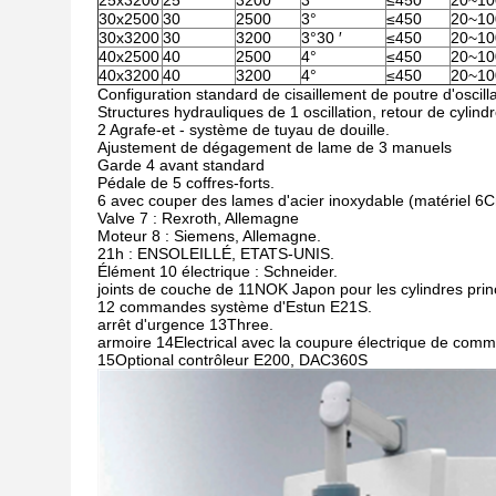
25x3200
25
3200
3°
≤450
20~10
30x2500
30
2500
3°
≤450
20~10
30x3200
30
3200
3°30 ′
≤450
20~10
40x2500
40
2500
4°
≤450
20~10
40x3200
40
3200
4°
≤450
20~10
Configuration standard de cisaillement de poutre d'oscilla
Structures hydrauliques de 1 oscillation, retour de cylin
2 Agrafe-et - système de tuyau de douille.
Ajustement de dégagement de lame de 3 manuels
Garde 4 avant standard
Pédale de 5 coffres-forts.
6 avec couper des lames d'acier inoxydable (matériel 6
Valve 7 : Rexroth, Allemagne
Moteur 8 : Siemens, Allemagne.
21h : ENSOLEILLÉ, ETATS-UNIS.
Élément 10 électrique : Schneider.
joints de couche de 11NOK Japon pour les cylindres prin
12 commandes système d'Estun E21S.
arrêt d'urgence 13Three.
armoire 14Electrical avec la coupure électrique de comm
15Optional contrôleur E200, DAC360S