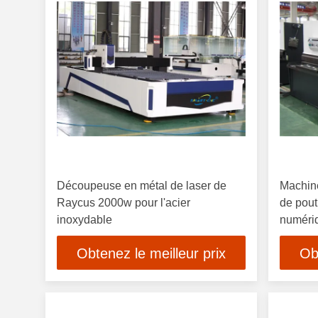
Découpeuse en métal de laser de
Machine
Raycus 2000w pour l'acier
de pout
inoxydable
numériq
découp
Obtenez le meilleur prix
Ob