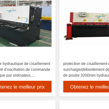
 hydraulique de cisaillement
protection de cisaillement
re d'oscillation de commande
surcharge/débordement d
ue par ordinateur,
de poutre 3200mm hydrau
euse de plaque métallique
d'oscillation de 10mm
tenez le meilleur prix
Obtenez le meilleu