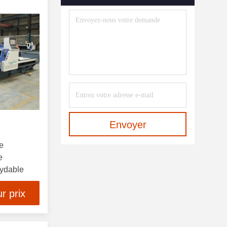
Machine À Cintrer De Profil
(12)
Pressez Les Outils De
Recourbement De Frein
(10)
Coupé À La Longueur De Ligne
(10)
Machine De Soudure Laser De
Fibre
(10)
Envoyer
Machine À Cintrer De Tuyau
e
(21)
e
xydable
Plat Nivelant La Machine
(10)
r prix