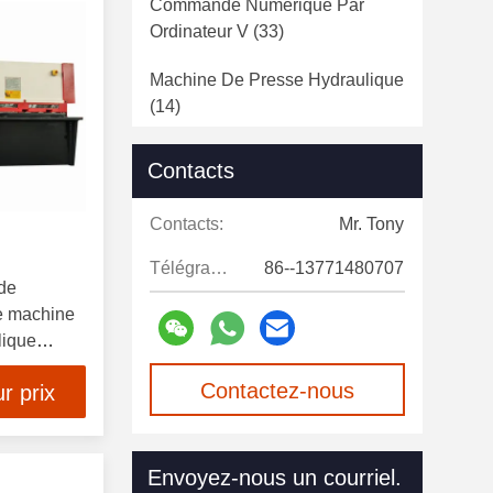
Commande Numérique Par
Ordinateur V
(33)
Machine De Presse Hydraulique
(14)
Machine Automatique De
Contacts
Presse De Puissance
(12)
Contacts:
Mr. Tony
Poinçonneuse De Tourelle De
Commande Numérique Par
Télégramme:
86--13771480707
Ordinateur
(15)
 de
e machine
Découpeuse De Laser De Fibre
lique
(21)
Contactez-nous
r prix
Serrurier Hydraulique
(13)
maintenant
Chaîne De Production De
Envoyez-nous un courriel.
Polonais Léger
(22)