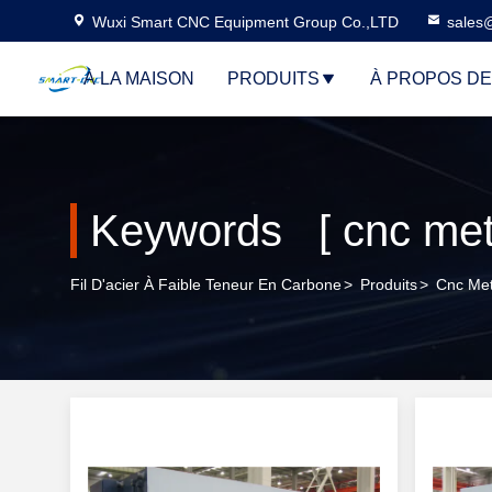
Wuxi Smart CNC Equipment Group Co.,LTD
sales
À LA MAISON
PRODUITS
À PROPOS D
Keywords [ cnc meta
Fil D'acier À Faible Teneur En Carbone
>
Produits
>
Cnc Met