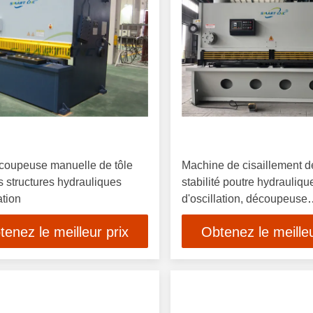
coupeuse manuelle de tôle
Machine de cisaillement 
s structures hydrauliques
stabilité poutre hydrauliqu
ation
d'oscillation, découpeuse
hydraulique de cisailleme
tenez le meilleur prix
Obtenez le meilleu