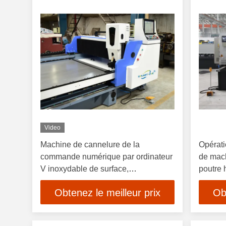
Video
Machine de cannelure de la
Opérati
commande numérique par ordinateur
de mach
V inoxydable de surface,
poutre 
découpeuse électrique de la
d'oscill
Obtenez le meilleur prix
Ob
commande numérique par ordinateur
V