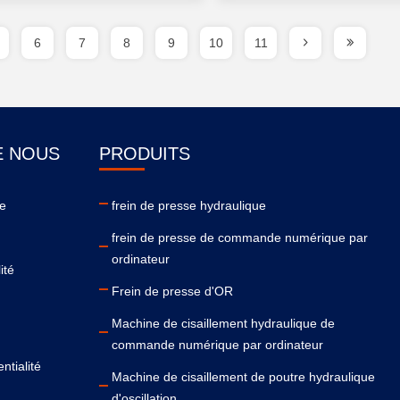
6
7
8
9
10
11
E NOUS
PRODUITS
se
frein de presse hydraulique
frein de presse de commande numérique par
ordinateur
ité
Frein de presse d'OR
Machine de cisaillement hydraulique de
commande numérique par ordinateur
ntialité
Machine de cisaillement de poutre hydraulique
d'oscillation