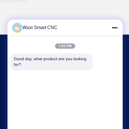
Wuxi Smart CNC
7:05 PM
NOUS CONTACTER
Good day, what product are you looking 
for?
sales@chinasmartcnc.com
86--13771480707
N° 10, rue Hengou, Qianqiao, district de Huishan,
ville de Wuxi, province du Jiangsu, Chine