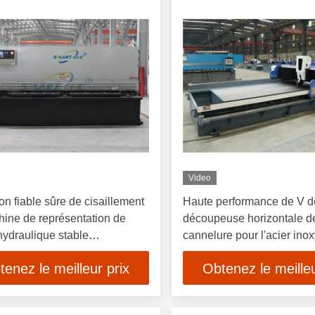
Video
on fiable sûre de cisaillement
Haute performance de V d
ine de représentation de
découpeuse horizontale d
hydraulique stable
cannelure pour l'acier ino
ation
tenez le meilleur prix
Obtenez le meilleu