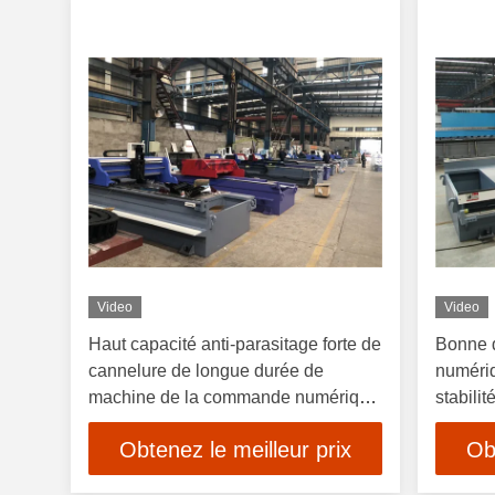
Video
Video
Haut capacité anti-parasitage forte de
Bonne 
cannelure de longue durée de
numériq
machine de la commande numérique
stabili
par ordinateur V de sécurité
la fonct
Obtenez le meilleur prix
Ob