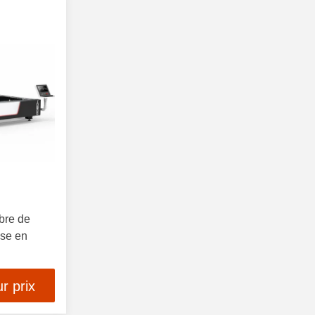
bre de
use en
r prix