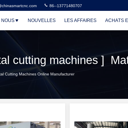
@chinasmartcnc.com
86--13771480707
E NOUS
NOUVELLES
LES AFFAIRES
ACHATS E
l cutting machines ] Mat
al Cutting Machines Online Manufacturer