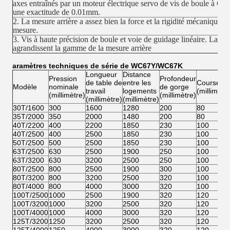
axes entraînés par un moteur électrique servo de vis de boule à C.A.
une exactitude de 0.01mm.
2. La mesure arrière a assez bien la force et la rigidité mécaniques a
mesure.
3. Vis à haute précision de boule et voie de guidage linéaire. La con
agrandissent la gamme de la mesure arrière
Paramètres techniques de série de WC67Y/WC67K
Longueur
Distance
Pression
Profondeur
de table de
entre les
Course
Modèle
nominale
de gorge
travail
logements
(millimètr
(millimètre)
(millimètre)
(millimètre)
(millimètre)
30T/1600
300
1600
1280
200
80
35T/2000
350
2000
1480
200
80
40T/2200
400
2200
1850
230
100
40T/2500
400
2500
1850
230
100
50T/2500
500
2500
1850
230
100
63T/2500
630
2500
1900
250
100
63T/3200
630
3200
2500
250
100
80T/2500
800
2500
1900
300
100
80T/3200
800
3200
2500
320
100
80T/4000
800
4000
3000
320
100
100T/2500
1000
2500
1900
320
120
100T/3200
1000
3200
2500
320
120
100T/4000
1000
4000
3000
320
120
125T/3200
1250
3200
2500
320
120