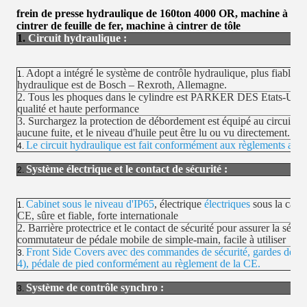
frein de presse hydraulique de 160ton 4000 OR, machine à
cintrer de feuille de fer, machine à cintrer de tôle
1.
Circuit hydraulique :
Adopt a intégré le système de contrôle hydraulique, plus fiable et f
1.
hydraulique est de Bosch – Rexroth, Allemagne.
2. Tous les phoques dans le cylindre est PARKER DES Etats-Unis, 
qualité et haute performance
3. Surchargez la protection de débordement est équipé au circuit hy
aucune fuite, et le niveau d'huile peut être lu ou vu directement.
Le circuit hydraulique est fait conformément aux règlements actue
4.
Système électrique et le contact de sécurité :
2.
Cabinet sous le niveau d'IP65
, électrique
électriques
sous la capac
1.
CE, sûre et fiable, forte internationale
2. Barrière protectrice et le contact de sécurité pour assurer la sécu
commutateur de pédale mobile de simple-main, facile à utiliser
Front Side Covers avec des commandes de sécurité, gardes de séc
3.
4), pédale de pied conformément au règlement de la CE.
Système de contrôle synchro :
3.