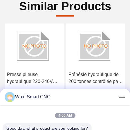
Similar Products
Presse plieuse
Frénésie hydraulique de
hydraulique 220-240V
200 tonnes contrôlée par
avec dimensions 100 x 50
CNC pour le pliage en
x 25 cm et poids 5,2 kg
acier inoxydable
Obtenez le meilleur prix
Obtenez le meilleur prix
Wuxi Smart CNC
4:00 AM
Good day, what product are you looking for?