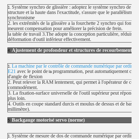
Système synchro de glissière : adoptez le système synchro de barr
1.
structure et la haute dans l'exactitude, s'assure que le parallélisme 
synchronisme
2. les extrémités de la glissière a la fourchette 2 synchro qui font, 
meurent compensation pour améliorer la précision de frein.
la table de travail 3.The adopte la conception particulière, réduisa
déformation d'outil inférieur effectivement.
Ajustement de profondeur et structures de recourbement d
4.
La machine par le contrôle de commande numérique par ord
1.
E21
avec le point de
programmation, peut automatiquement calcu
la
d'angle de flexion
2. Peut relever la RAM lentement, qui permet à l'opérateur de com
commodément.
3. La fixation-surface universelle de l'outil supérieur peut répondre à
plus loin.
4. Outils en coupe standard durcis et moulus de dessus et de bas 4
millimètre).
Backgauge motorisé servo (norme)
5.
Système de mesure de dos de commande numérique par ordinateur 
1.