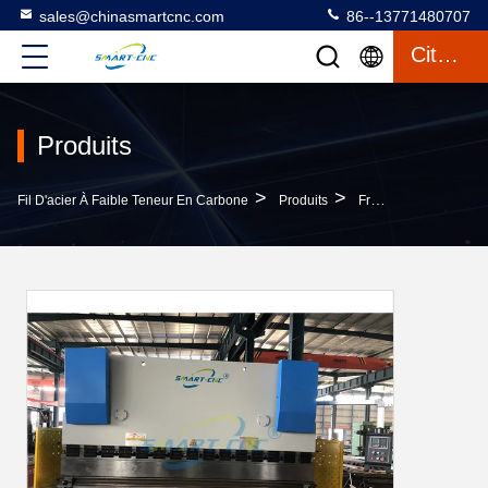
sales@chinasmartcnc.com
86--13771480707
Citation
Produits
>
>
Fil D'acier À Faible Teneur En Carbone
Produits
Frein De Presse Hydraulique