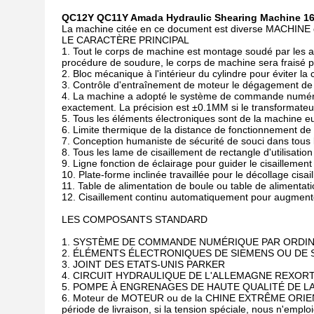
QC12Y QC11Y Amada Hydraulic Shearing Machine 16
La machine citée en ce document est diverse MACHI
LE CARACTÈRE PRINCIPAL
1. Tout le corps de machine est montage soudé par le
procédure de soudure, le corps de machine sera fraisé pou
2. Bloc mécanique à l'intérieur du cylindre pour éviter l
3. Contrôle d'entraînement de moteur le dégagement de
4. La machine a adopté le système de commande numériq
exactement. La précision est ±0.1MM si le transformateur
5. Tous les éléments électroniques sont de la machine
6. Limite thermique de la distance de fonctionnement de
7. Conception humaniste de sécurité de souci dans tous l
8. Tous les lame de cisaillement de rectangle d'utilisation
9. Ligne fonction de éclairage pour guider le cisailleme
10. Plate-forme inclinée travaillée pour le décollage cisail
11. Table de alimentation de boule ou table de alimentat
12. Cisaillement continu automatiquement pour augmenter
LES COMPOSANTS STANDARD
1.
SYSTÈME DE COMMANDE NUMÉRIQUE PAR ORDIN
2. ÉLÉMENTS ÉLECTRONIQUES DE SIEMENS OU DE
3. JOINT DES ETATS-UNIS PARKER
4. CIRCUIT HYDRAULIQUE DE L'ALLEMAGNE REXOR
5. POMPE À ENGRENAGES DE HAUTE QUALITÉ DE L
6. Moteur de MOTEUR ou de la CHINE EXTRÊME ORIENT 
période de livraison, si la tension spéciale, nous n'emp