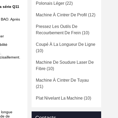
Polonais Léger
(22)
 série Q11
Machine À Cintrer De Profil
(12)
E BAO. Après
Pressez Les Outils De
Recourbement De Frein
(10)
cer
Coupé À La Longueur De Ligne
ilité
(10)
.
cisaillement.
Machine De Soudure Laser De
Fibre
(10)
Machine À Cintrer De Tuyau
(21)
Plat Nivelant La Machine
(10)
 longue
ode de
Contacts