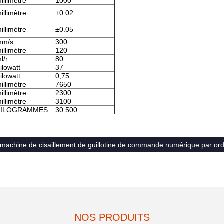
illimètre
1000
illimètre
±0.02
illimètre
±0.05
mm/s
300
illimètre
120
l/r
80
ilowatt
37
ilowatt
0,75
illimètre
7650
illimètre
2300
illimètre
3100
KILOGRAMMES
30 500
machine de cisaillement de guillotine de commande numérique par ord
NOS PRODUITS