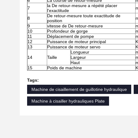
6
La course de retour-mesure
m
la De retour-mesure a répété placer
7
m
l'exactitude
De retour-mesure toute exactitude de
8
m
position
9
vitesse de De retour-mesure
10
Profondeur de gorge
m
11
Déplacement de pompe
m
12
Puissance de moteur principal
K
13
Puissance de moteur servo
K
Longueur
m
14
Taille
Largeur
m
Haut
m
15
Poids de machine
Tags:
Machine de cisaillement de guillotine hydraulique
Machine à cisailler hydrauliques Plate