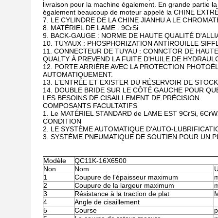
livraison pour la machine également. En grande partie la 
également beaucoup de moteur appelé la CHINE EXTRÊME O
7. LE CYLINDRE DE LA CHINE JIANHU A LE CHROMA
8. MATÉRIEL DE LAME : 9CrSi
9. BACK-GAUGE : NORME DE HAUTE QUALITÉ D'ALL
10. TUYAUX : PHOSPHORIZATION ANTIROUILLE SIFFL
11. CONNECTEUR DE TUYAU : CONNCTOR DE HAUTE 
QUALTY À PREVEND LA FUITE D'HUILE DE HYDRAULC
12. PORTE ARRIÈRE AVEC LA PROTECTION PHOTOÉL
AUTOMATIQUEMENT.
13. L'ENTRÉE ET EXISTER DU RÉSERVOIR DE STOC
14. DOUBLE BRIDE SUR LE CÔTÉ GAUCHE POUR QU
LES BESOINS DE CISAILLEMENT DE PRÉCISION
COMPOSANTS FACULTATIFS
1. Le MATÉRIEL STANDARD de LAME EST 9CrSi, 6Cr
CONDITION
2. LE SYSTÈME AUTOMATIQUE D'AUTO-LUBRIFICATI
3. SYSTÈME PNEUMATIQUE DE SOUTIEN POUR UN P
Modèle
QC11K-16X6500
Non
Nom
U
1
Coupure de l'épaisseur maximum
m
2
Coupure de la largeur maximum
m
3
Résistance à la traction de plat
4
Angle de cisaillement
5
Course
p