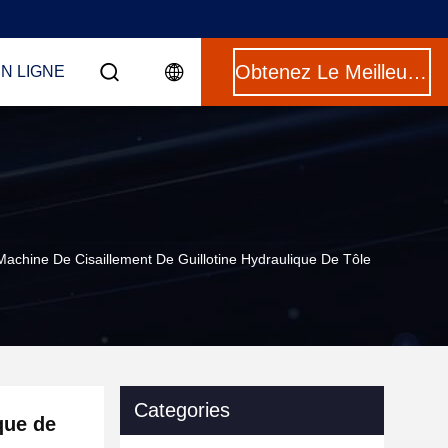
Obtenez Le Meilleur Prix
N LIGNE
Machine De Cisaillement De Guillotine Hydraulique De Tôle
Categories
que de