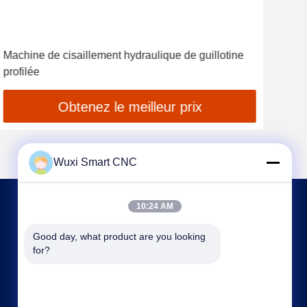
Machine de cisaillement hydraulique de guillotine
Inté
profilée
cisa
Obtenez le meilleur prix
Wuxi Smart CNC
10:24 AM
NOUS CONTACTER
Good day, what product are you looking 
for?
sales@chinasmartcnc.com
86--13771480707
Route de No.77 Huicheng, secteur de Huishan,