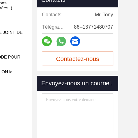
sons
nées. )
Contacts:
Mr. Tony
Télégramme:
86--13771480707
E JOINT DE
ODE POUR
Contactez-nous
LON la
maintenant
Envoyez-nous un courriel.