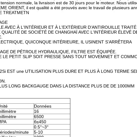
tension normale, la livraison est de 30 jours pour le moteur. Nous utili
RIENT, il est qualité a été prouvés avec le travail de plusieurs an
TE TREATMETN
IAGE
E AVEC À L'INTÉRIEUR ET À L'EXTÉRIEUR D'ANTIROUILLE TRAITÉ
QUALITÉ DE SOCIÉTÉ DE CHANGHAÏ AVEC L'INTÉRIEUR ÉLEVÉ D
.
ECTRIQUE, QUICONQUE INTÉRIEURE, IL USINENT S'ARRÊTERA
KAGE DE PÉTROLE HYDRAULIQUE, FILTRE EST ÉQUIPÉE.
E LE PETIT SLIP SOIT PRESSE SANS TOUT MOVEMNET ET COMM
W2Si EST une UTILISATION PLUS DURE ET PLUS À LONG TERME SE
ON.
LUS LONG BACKGAUGE DANS LA DISTANCE PLUS DE DE 1000MM
nité
Données
illimètre
16
illimètre
6500
MPA
б≤450
0.5°~3°
ériodes/minute
5-10