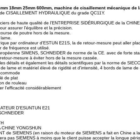
mm 18mm 25mm 600mm, machine de cisaillement mécanique de la
NE de CISAILLEMENT HYDRAULIQUE du grade QC11Y.
s aciers de haute qualité de l'ENTREPRISE SIDÉRURGIQUE de la CHIN
r assurer l'équilibre et la précision.
a course de poutre hors de la mesure.
 lame.
ue par ordinateur d'ESTUN E21S, la de retour-mesure peut aller pla
 de fréquence est utilisé.
 européenne SIMENS, SCHNEIDER de norme de la CE. avec de forte stab
 retour-mesure à éviter hors de la mesure cassée.
es détails et également les détails scientifiques par la norme de SIECC
 de lame et matériel élevé de rigidité et d'intensité, 4 bords de lame de 
nt commode
lé de plat
ion de rouleau
 l'efficacité considérablement
ATEUR D'ESUNTUN E21
 SCHNEIDER
TH
A CHINE YONGSHUN
de SIEMENS (en raison du moteur de SIEMENS a fait en Chine a la
loiera pas SIEMENS à moins que le client puisse accepter la longue péri