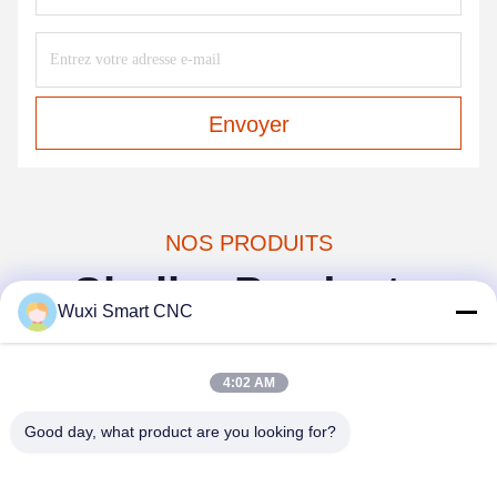
Envoyer
NOS PRODUITS
Similar Products
Wuxi Smart CNC
4:02 AM
Good day, what product are you looking for?