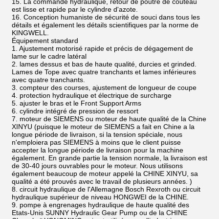
15. La commande hydraulique, retour de poutre de couteau
est lisse et rapide par le cylindre d'azote.
16. Conception humaniste de sécurité de souci dans tous les
détails et également les détails scientifiques par la norme de
KINGWELL.
Équipement standard
1. Ajustement motorisé rapide et précis de dégagement de
lame sur le cadre latéral
2. lames dessus et bas de haute qualité, durcies et grinded.
Lames de Tope avec quatre tranchants et lames inférieures
avec quatre tranchants.
3. compteur des courses, ajustement de longueur de coupe
4. protection hydraulique et électrique de surcharge
5. ajuster le bras et le Front Support Arms
6. cylindre intégré de pression de ressort
7. moteur de SIEMENS ou moteur de haute qualité de la Chine
XINYU (puisque le moteur de SIEMENS a fait en Chine a la
longue période de livraison, si la tension spéciale, nous
n'emploiera pas SIEMENS à moins que le client puisse
accepter la longue période de livraison pour la machine
également. En grande partie la tension normale, la livraison est
de 30-40 jours ouvrables pour le moteur. Nous utilisons
également beaucoup de moteur appelé la CHINE XINYU, sa
qualité a été prouvés avec le travail de plusieurs années. )
8. circuit hydraulique de l'Allemagne Bosch Rexroth ou circuit
hydraulique supérieur de niveau HONGWEI de la CHINE.
9. pompe à engrenages hydraulique de haute qualité des
Etats-Unis SUNNY Hydraulic Gear Pump ou de la CHINE