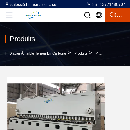
sales@chinasmartcnc.com
86--13771480707
Citation
Produits
>
>
Fil D'acier À Faible Teneur En Carbone
Produits
Machine De Cisaillement Hydraulique De Commande Numérique Par Ordinateur