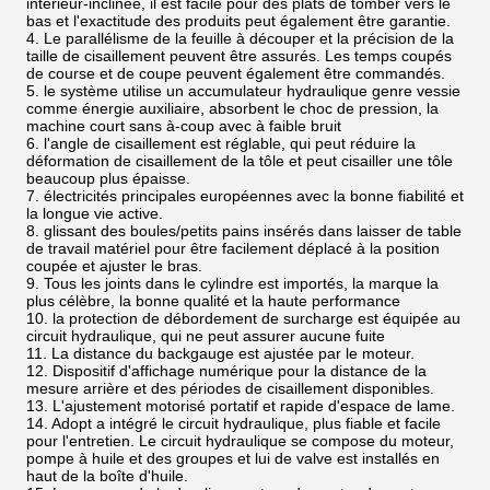
intérieur-inclinée, il est facile pour des plats de tomber vers le
bas et l'exactitude des produits peut également être garantie.
4. Le parallélisme de la feuille à découper et la précision de la
taille de cisaillement peuvent être assurés. Les temps coupés
de course et de coupe peuvent également être commandés.
5. le système utilise un accumulateur hydraulique genre vessie
comme énergie auxiliaire, absorbent le choc de pression, la
machine court sans à-coup avec à faible bruit
6. l'angle de cisaillement est réglable, qui peut réduire la
déformation de cisaillement de la tôle et peut cisailler une tôle
beaucoup plus épaisse.
7. électricités principales européennes avec la bonne fiabilité et
la longue vie active.
8. glissant des boules/petits pains insérés dans laisser de table
de travail matériel pour être facilement déplacé à la position
coupée et ajuster le bras.
9. Tous les joints dans le cylindre est importés, la marque la
plus célèbre, la bonne qualité et la haute performance
10. la protection de débordement de surcharge est équipée au
circuit hydraulique, qui ne peut assurer aucune fuite
11. La distance du backgauge est ajustée par le moteur.
12. Dispositif d'affichage numérique pour la distance de la
mesure arrière et des périodes de cisaillement disponibles.
13. L'ajustement motorisé portatif et rapide d'espace de lame.
14. Adopt a intégré le circuit hydraulique, plus fiable et facile
pour l'entretien. Le circuit hydraulique se compose du moteur,
pompe à huile et des groupes et lui de valve est installés en
haut de la boîte d'huile.