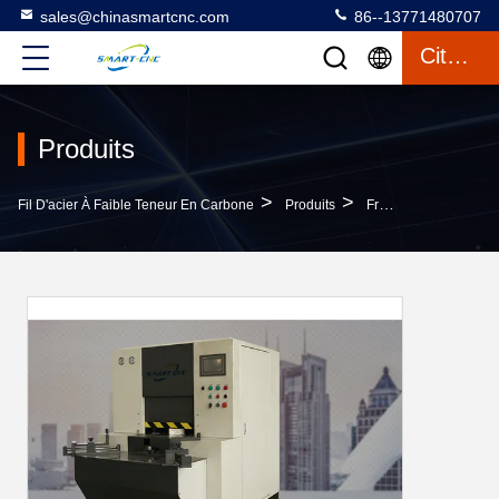
sales@chinasmartcnc.com
86--13771480707
Citation
Produits
>
>
Fil D'acier À Faible Teneur En Carbone
Produits
Frein De Presse Hydraulique