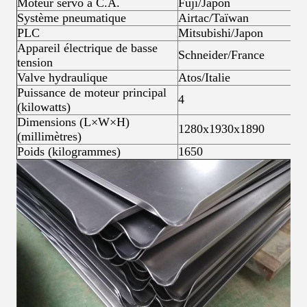
Moteur servo à C.A.
Fuji/Japon
Système pneumatique
Airtac/Taïwan
PLC
Mitsubishi/Japon
Appareil électrique de basse
Schneider/France
tension
Valve hydraulique
Atos/Italie
Puissance de moteur principal
4
(kilowatts)
Dimensions (L×W×H)
1280x1930x1890
(millimètres)
Poids (kilogrammes)
1650