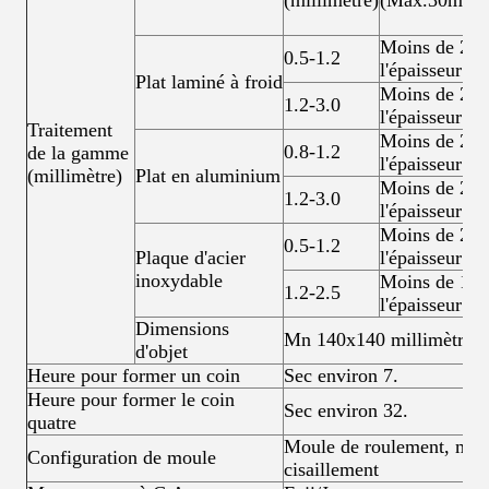
(millimètre)
(Max.30mm)
Moins de 25 f
0.5-1.2
l'épaisseur du
Plat laminé à froid
Moins de 20 f
1.2-3.0
l'épaisseur du
Traitement
Moins de 25 f
0.8-1.2
de la gamme
l'épaisseur du
(millimètre)
Plat en aluminium
Moins de 20 f
1.2-3.0
l'épaisseur du
Moins de 20 f
0.5-1.2
Plaque d'acier
l'épaisseur du
inoxydable
Moins de 15 f
1.2-2.5
l'épaisseur du
Dimensions
Mn 140x140 millimètre
d'objet
Heure pour former un coin
Sec environ 7.
Heure pour former le coin
Sec environ 32.
quatre
Moule de roulement, moul
Configuration de moule
cisaillement