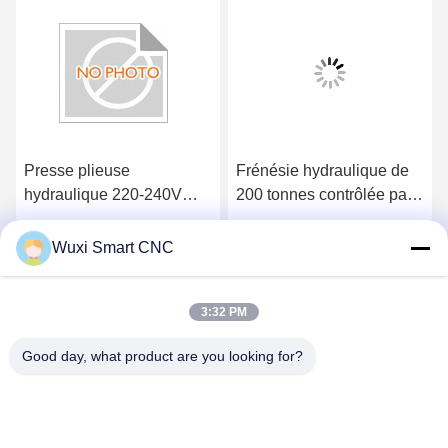
Presse plieuse
Frénésie hydraulique de
hydraulique 220-240V
200 tonnes contrôlée par
avec dimensions 100 x 50
CNC pour le pliage en
x 25 cm et poids 5,2 kg
acier inoxydable
Obtenez le meilleur prix
Obtenez le meilleur prix
Wuxi Smart CNC
3:32 PM
Good day, what product are you looking for?
WUXI SMART CNC EQUIPMENT GROUP
CO.,LTD