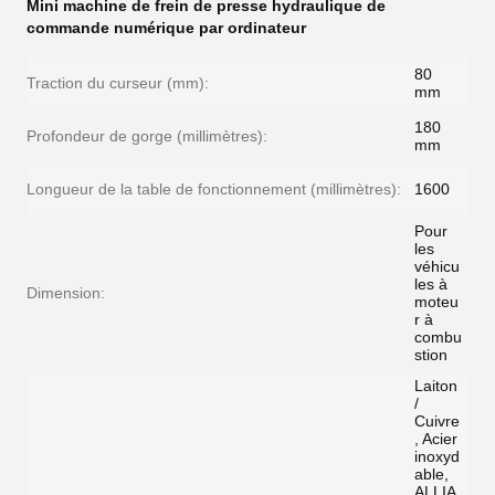
Mini machine de frein de presse hydraulique de
commande numérique par ordinateur
80
Traction du curseur (mm):
mm
180
Profondeur de gorge (millimètres):
mm
Longueur de la table de fonctionnement (millimètres):
1600
Pour
les
véhicu
les à
Dimension:
moteu
r à
combu
stion
Laiton
/
Cuivre
, Acier
inoxyd
able,
ALLIA