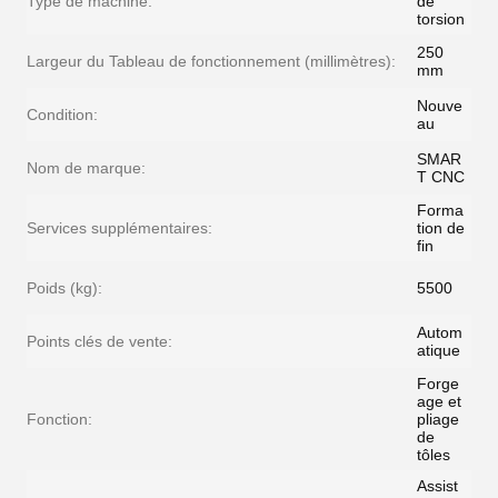
Type de machine:
de
torsion
250
Largeur du Tableau de fonctionnement (millimètres):
mm
Nouve
Condition:
au
SMAR
Nom de marque:
T CNC
Forma
Services supplémentaires:
tion de
fin
Poids (kg):
5500
Autom
Points clés de vente:
atique
Forge
age et
Fonction:
pliage
de
tôles
Assist