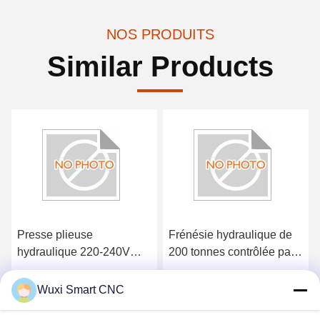
NOS PRODUITS
Similar Products
Frénésie hydraulique de
Frénésie hydraulique de
200 tonnes contrôlée par
200 tonnes contrôlée par
CNC pour le pliage en
CNC pour le pliage en
acier inoxydable
acier inoxydable
Obtenez le meilleur prix
Obtenez le meilleur prix
Wuxi Smart CNC