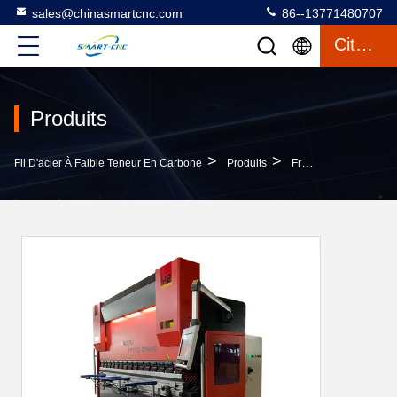
sales@chinasmartcnc.com
86--13771480707
Citation
Produits
>
>
Fil D'acier À Faible Teneur En Carbone
Produits
Frein De Presse Hydraulique