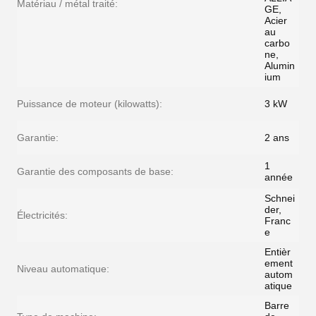
Matériau / métal traité:
GE,
Acier
au
carbo
ne,
Alumin
ium
Puissance de moteur (kilowatts):
3 kW
Garantie:
2 ans
1
Garantie des composants de base:
année
Schnei
der,
Électricités:
Franc
e
Entièr
ement
Niveau automatique:
autom
atique
Barre