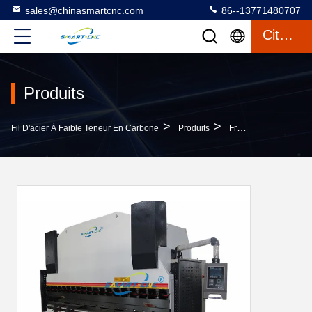
sales@chinasmartcnc.com
86--13771480707
Citation
Produits
>
>
Fil D'acier À Faible Teneur En Carbone
Produits
Frein De Presse Hydraulique