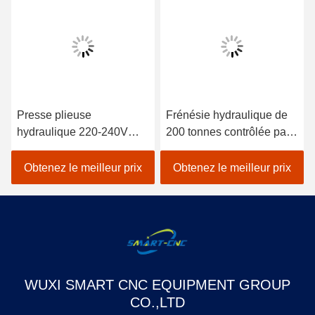
Presse plieuse
Frénésie hydraulique de
hydraulique 220-240V
200 tonnes contrôlée par
avec dimensions 100 x 50
CNC pour le pliage en
x 25 cm et poids 5,2 kg
acier inoxydable
Obtenez le meilleur prix
Obtenez le meilleur prix
WUXI SMART CNC EQUIPMENT GROUP
CO.,LTD