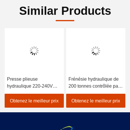
Similar Products
Presse plieuse
Frénésie hydraulique de
hydraulique 220-240V
200 tonnes contrôlée par
avec dimensions 100 x 50
CNC pour le pliage en
x 25 cm et poids 5,2 kg
acier inoxydable
Obtenez le meilleur prix
Obtenez le meilleur prix