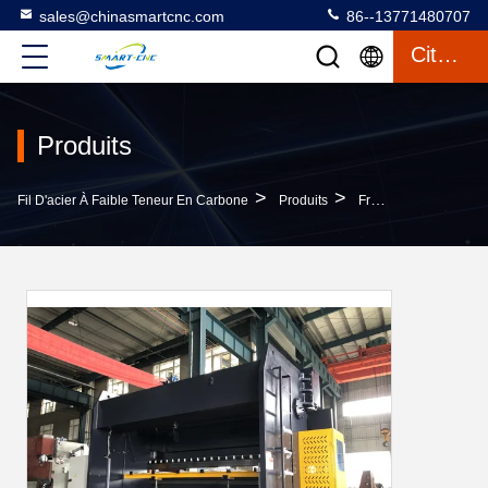
sales@chinasmartcnc.com
86--13771480707
Citation
Produits
>
>
Fil D'acier À Faible Teneur En Carbone
Produits
Frein De Presse Hydraulique