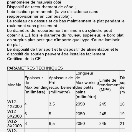
phénomène de mauvais côté ;
Dispositif de recourbement de cône ;
Lubrification permanente (la vie d'incidence sans
réapprovisionner en combustible) ;
Le rouleau de dessus et de bas maintiennent le plat pendant le
roulement sans glissement ;
Le diamètre de recourbement minimum du cylindre peut
obtenir à 1,1 fois le diamètre du rouleau supérieur, le bord plat
en surplus plus petit que n'importe quel type d'autre laminoir
de plat ;
Le dispositif de transport et le dispositif de alimentation et le
dispositif de soutien peuvent être installés facilement ;
Certificat de la CE.
PARAMÈTRES TECHNIQUES
Longueur
Épaisseur
épaisseur de
de
Diamè
Limite de
de
Pré-
Max.working
supéri
Modèle
rendement
Max.bending
recourbement
des petits
de rou
(MPA)
(millimètre)
(millimètre)
pains
(milli
(millimètre)
W12-
4
3,5
2050
245
160
4X2000
W12-
6
5
2050
245
190
6X2000
W12-
8
6,5
2050
245
210
8X2000
W12-