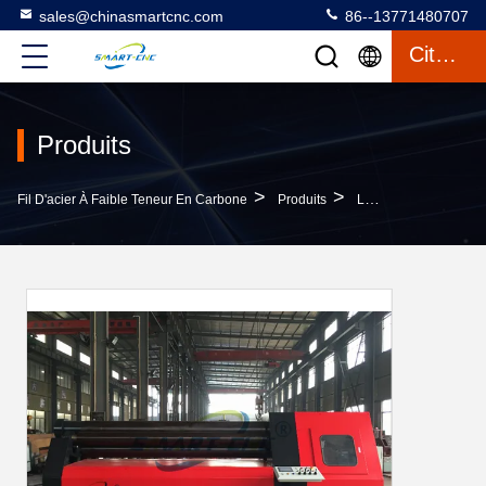
sales@chinasmartcnc.com
86--13771480707
Citation
Produits
>
>
Fil D'acier À Faible Teneur En Carbone
Produits
Laminoir De Recourbement De Plat