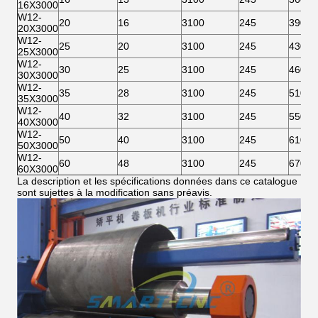
16X3000
W12-
20
16
3100
245
390
20X3000
W12-
25
20
3100
245
430
25X3000
W12-
30
25
3100
245
460
30X3000
W12-
35
28
3100
245
510
35X3000
W12-
40
32
3100
245
550
40X3000
W12-
50
40
3100
245
610
50X3000
W12-
60
48
3100
245
670
60X3000
La description et les spécifications données dans ce catalogue
sont sujettes à la modification sans préavis.