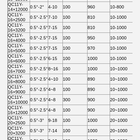
QC11Y-
0.5°-2°
4-10
100
960
10-800
2×
14×12000
QC11Y-
0.5°-2.5°
7-10
100
810
10-1000
22
16×2500
QC11Y-
0.5°-2.5°
7-15
100
810
10-1000
30
16×3200
QC11Y-
0.5°-2.5°
7-15
100
950
10-1000
30
16×4000
QC11Y-
0.5°-2.5°
7-15
100
970
10-1000
45
16×5000
QC11Y-
0.5°-2.5°
6-15
100
1000
10-1000
45
16×6000
QC11Y-
0.5°-2.5°
8~16
100
1000
10~1000
45
16×7000
QC11Y-
0.5°-2.5°
4~10
100
890
10~1000
45
16×8000
QC11Y-
0.5°-2.5°
4~8
100
890
10~1000
55
16×9000
QC11Y-
0.5°-2.5°
4~8
300
900
20~1000
55
16×10000
QC11Y-
0.5°-2.5°
4~8
100
900
20~1000
2×
16×12000
QC11Y-
0.5°-3°
9-18
100
1000
20~1000
37
20×2500
QC11Y-
0.5°-3°
7-14
100
1000
20~1000
37
20×3200
QC11Y-