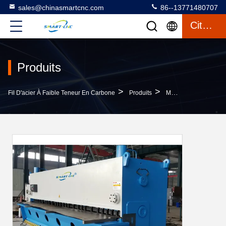
sales@chinasmartcnc.com
86--13771480707
Citation
Produits
>
>
Fil D'acier À Faible Teneur En Carbone
Produits
Machine De Cisaillement Hydraulique De Commande Numérique Par Ordinateur