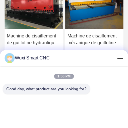
Machine de cisaillement
Machine de cisaillement
de guillotine hydraulique
mécanique de guillotine
de tôle
hydraulique de
commande numérique par
Obtenez le meilleur prix
Obtenez le meilleur prix
Wuxi Smart CNC
ordinateur
1:56 PM
Good day, what product are you looking for?
WUXI SMART CNC EQUIPMENT GROUP
CO.,LTD