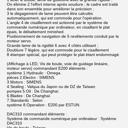
On élimine 2 l'effort interne après soudure ; le cadre est traité
dans son ensemble pour améliorer la précision ;
3 le dégagement de lame peuvent être calculés
automatiquement, qui est commode pour l'opération.
L'angle 4 de cisaillement est actionné par le système de
commande numérique par ordinateur, en cisaillant le plat
épais, le débattement minished.
Positionnement de navigation de 5 revêtements conduit par le
moteur servo.
Grande lame de la rigidité 6 avec 4 côtés utilisant ;
Doublure 7 légère, qui est commode pour le cisaillement
8 étamper spécial, qui peut protéger le plat étant endommagé.
(Affichage à LED, Vis de boule, voie de guidage linéaire,
moteur servo) commandant E200 éléments :
système 1.Hydraulic : Omega.
pièces 2.Electro : SIMENS.
3.Motors : SIMENS
4.Sealing : Valqua du Japon ou de DZ de Taïwan.
pompes 5.Oil : De Changhaï.
6.Blades : De Changhaï.
7.Standards : Selon
.
système 8.Operation : E200 par ESTUN.
DAC310 commandant éléments :
Système de commande numérique par ordinateur : Système
DAC310
Vis de boule : Taïwan