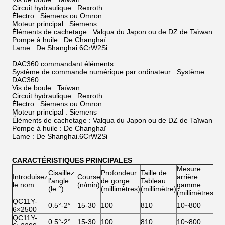
Circuit hydraulique : Rexroth.
Électro : Siemens ou Omron
Moteur principal : Siemens
Éléments de cachetage : Valqua du Japon ou de DZ de Taïwan
Pompe à huile : De Changhaï
Lame : De Shanghai.6CrW2Si
DAC360 commandant éléments :
Système de commande numérique par ordinateur : Système
DAC360
Vis de boule : Taïwan
Circuit hydraulique : Rexroth.
Électro : Siemens ou Omron
Moteur principal : Siemens
Éléments de cachetage : Valqua du Japon ou de DZ de Taïwan
Pompe à huile : De Changhaï
Lame : De Shanghai.6CrW2Si
CARACTÉRISTIQUES PRINCIPALES
Mesure
Cisaillez
Profondeur
Taille de
Introduisez
Course
arrière
Mo
l'angle
de gorge
Tableau
le nom
(n/min)
gamme
(K
(le °)
(millimètres)
(millimètre)
(millimètres)
QC11Y-
0.5°-2°
15-30
100
810
10~800
11
6×2500
QC11Y-
0.5°-2°
15-30
100
810
10~800
11